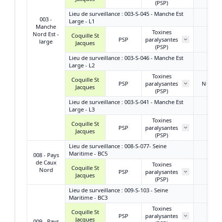
(PSP)
Lieu de surveillance : 003-S-045 - Manche Est
003 -
Large - L1
Manche
Toxines
Nord Est -
Coquille St
PSP
paralysantes
/
large
Jacques
(PSP)
Lieu de surveillance : 003-S-046 - Manche Est
Large - L2
Toxines
Coquille St
PSP
paralysantes
NQ ou
Jacques
(PSP)
Lieu de surveillance : 003-S-041 - Manche Est
Large - L3
Toxines
Coquille St
PSP
paralysantes
/
Jacques
(PSP)
Lieu de surveillance : 008-S-077- Seine
Maritime - BC5
008 - Pays
de Caux
Toxines
Coquille St
Nord
PSP
paralysantes
/
Jacques
(PSP)
Lieu de surveillance : 009-S-103 - Seine
Maritime - BC3
Toxines
Coquille St
PSP
paralysantes
/
Jacques
009 - Pays