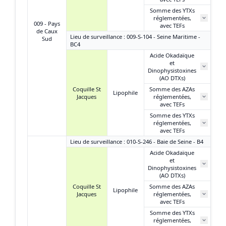
Somme des YTXs
réglementées,
009 - Pays
avec TEFs
de Caux
Lieu de surveillance : 009-S-104 - Seine Maritime -
Sud
BC4
Acide Okadaïque
et
Dinophysistoxines
(AO DTXs)
Coquille St
Somme des AZAs
Lipophile
Jacques
réglementées,
avec TEFs
Somme des YTXs
réglementées,
avec TEFs
Lieu de surveillance : 010-S-246 - Baie de Seine - B4
Acide Okadaïque
et
N
Dinophysistoxines
(AO DTXs)
Coquille St
Somme des AZAs
Lipophile
Jacques
réglementées,
N
avec TEFs
Somme des YTXs
réglementées,
N