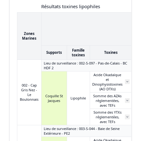
Résultats toxines lipophiles
03
09
Zones
(
Marines
Famille
Supports
Toxines
toxines
Lieu de surveillance : 002-S-097 - Pas-de-Calais - BC
HDF 2
Acide Okadaïque
et
N
Dinophysistoxines
002 - Cap
(AO DTXs)
Gris Nez -
Le
Coquille St
Somme des AZAs
Lipophile
Boulonnais
Jacques
réglementées,
N
avec TEFs
Somme des YTXs
réglementées,
N
avec TEFs
Lieu de surveillance : 003-S-044 - Baie de Seine
Extérieure - PE2
Acide Okadaïque