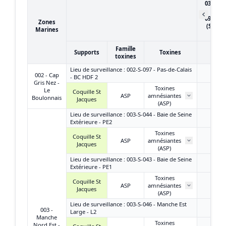
03/01/2
au
09/01/2
Zones
(Semai
Marines
2)
Famille
Supports
Toxines
toxines
Lieu de surveillance : 002-S-097 - Pas-de-Calais
002 - Cap
- BC HDF 2
Gris Nez -
Toxines
Le
Coquille St
ASP
amnésiantes
< LQ
Boulonnais
Jacques
(ASP)
Lieu de surveillance : 003-S-044 - Baie de Seine
Extérieure - PE2
Toxines
Coquille St
ASP
amnésiantes
< LQ
Jacques
(ASP)
Lieu de surveillance : 003-S-043 - Baie de Seine
Extérieure - PE1
Toxines
Coquille St
ASP
amnésiantes
/
Jacques
(ASP)
Lieu de surveillance : 003-S-046 - Manche Est
003 -
Large - L2
Manche
Toxines
Nord Est -