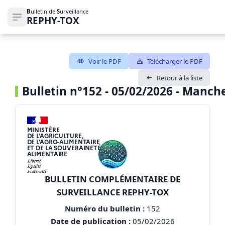
B
ulletin de
S
urveillance
REPHY-TOX
Ouvrir le menu de navigation
Voir le PDF
Télécharger le PDF
Retour à la liste
Bulletin n°152 - 05/02/2026 - Manch
MINISTÈRE
DE L'AGRICULTURE,
DE L'AGRO-ALIMENTAIRE
ET DE LA SOUVERAINETÉ
ALIMENTAIRE
BULLETIN COMPLÉMENTAIRE DE
SURVEILLANCE REPHY-TOX
Numéro du bulletin :
152
Date de publication :
05/02/2026