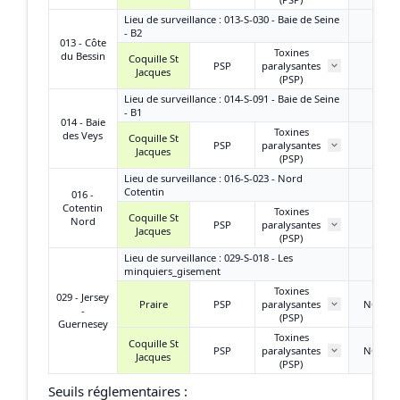
Lieu de surveillance : 013-S-030 - Baie de Seine
- B2
013 - Côte
Toxines
du Bessin
Coquille St
PSP
paralysantes
/
Jacques
(PSP)
Lieu de surveillance : 014-S-091 - Baie de Seine
- B1
014 - Baie
Toxines
des Veys
Coquille St
PSP
paralysantes
/
Jacques
(PSP)
Lieu de surveillance : 016-S-023 - Nord
Cotentin
016 -
Cotentin
Toxines
Coquille St
Nord
PSP
paralysantes
/
Jacques
(PSP)
Lieu de surveillance : 029-S-018 - Les
minquiers_gisement
Toxines
029 - Jersey
Praire
PSP
paralysantes
NQ ou
-
(PSP)
Guernesey
Toxines
Coquille St
PSP
paralysantes
NQ ou
Jacques
(PSP)
Seuils réglementaires :