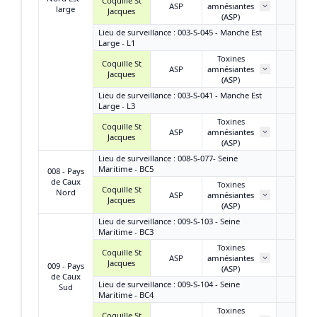
Coquille St
ASP
amnésiantes
< LQ
large
Jacques
(ASP)
Lieu de surveillance : 003-S-045 - Manche Est
Large - L1
Toxines
Coquille St
ASP
amnésiantes
/
Jacques
(ASP)
Lieu de surveillance : 003-S-041 - Manche Est
Large - L3
Toxines
Coquille St
ASP
amnésiantes
/
Jacques
(ASP)
Lieu de surveillance : 008-S-077- Seine
Maritime - BC5
008 - Pays
de Caux
Toxines
Coquille St
Nord
ASP
amnésiantes
/
Jacques
(ASP)
Lieu de surveillance : 009-S-103 - Seine
Maritime - BC3
Toxines
Coquille St
ASP
amnésiantes
/
Jacques
009 - Pays
(ASP)
de Caux
Lieu de surveillance : 009-S-104 - Seine
Sud
Maritime - BC4
Toxines
Coquille St