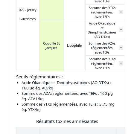
avec TEFs
Somme des YTXs
029 - Jersey
réglementées,
N
-
avec TEFs
Guernesey
Acide Okadaïque
et
N
Dinophysistoxines
(AO DTXs)
Coquille St
Somme des AZAs
Lipophile
Jacques
réglementées,
N
avec TEFs
Somme des YTXs
réglementées,
N
avec TEFs
Seuils réglementaires :
Acide Okadaïque et Dinophysistoxines (AO DTXs)
:
160 μg éq. AO/kg
Somme des AZAs réglementées, avec TEFs
: 160 μg
éq. AZA1/kg
Somme des YTXs réglementées, avec TEFs
: 3,75 mg
éq. YTX/kg
Résultats toxines amnésiantes
du