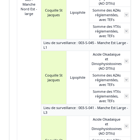
(AO DTXs)
Manche
Nord Est -
Coquille St
Somme des AZAs
Lipophile
large
Jacques
réglementées,
N
avec TEFs
Somme des YTXs
réglementées,
N
avec TEFs
Lieu de surveillance : 003-S-045 - Manche Est Large -
L1
Acide Okadaïque
et
Dinophysistoxines
(AO DTXs)
Coquille St
Somme des AZAs
Lipophile
Jacques
réglementées,
avec TEFs
Somme des YTXs
réglementées,
avec TEFs
Lieu de surveillance : 003-S-041 - Manche Est Large -
L3
Acide Okadaïque
et
Dinophysistoxines
(AO DTXs)