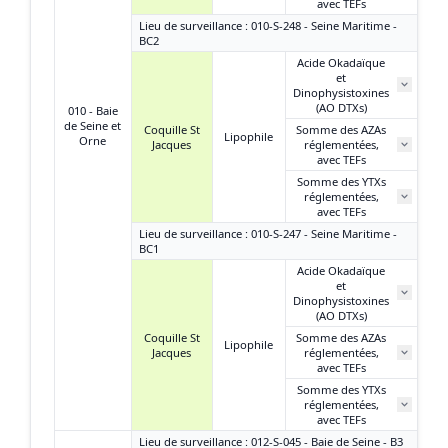
avec TEFs
Lieu de surveillance : 010-S-248 - Seine Maritime -
BC2
Acide Okadaïque
et
N
Dinophysistoxines
(AO DTXs)
010 - Baie
de Seine et
Coquille St
Somme des AZAs
Lipophile
Orne
Jacques
réglementées,
N
avec TEFs
Somme des YTXs
réglementées,
N
avec TEFs
Lieu de surveillance : 010-S-247 - Seine Maritime -
BC1
Acide Okadaïque
et
N
Dinophysistoxines
(AO DTXs)
Coquille St
Somme des AZAs
Lipophile
Jacques
réglementées,
N
avec TEFs
Somme des YTXs
réglementées,
N
avec TEFs
Lieu de surveillance : 012-S-045 - Baie de Seine - B3