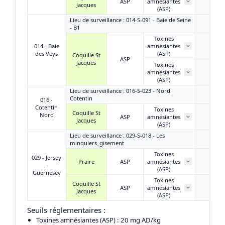
ASP
amnésiantes
/
Jacques
(ASP)
Lieu de surveillance : 014-S-091 - Baie de Seine
- B1
Toxines
014 - Baie
amnésiantes
/
des Veys
(ASP)
Coquille St
ASP
Jacques
Toxines
amnésiantes
/
(ASP)
Lieu de surveillance : 016-S-023 - Nord
Cotentin
016 -
Cotentin
Toxines
Coquille St
Nord
ASP
amnésiantes
/
Jacques
(ASP)
Lieu de surveillance : 029-S-018 - Les
minquiers_gisement
Toxines
029 - Jersey
Praire
ASP
amnésiantes
< LD
-
(ASP)
Guernesey
Toxines
Coquille St
ASP
amnésiantes
< LD
Jacques
(ASP)
Seuils réglementaires :
Toxines amnésiantes (ASP)
: 20 mg AD/kg