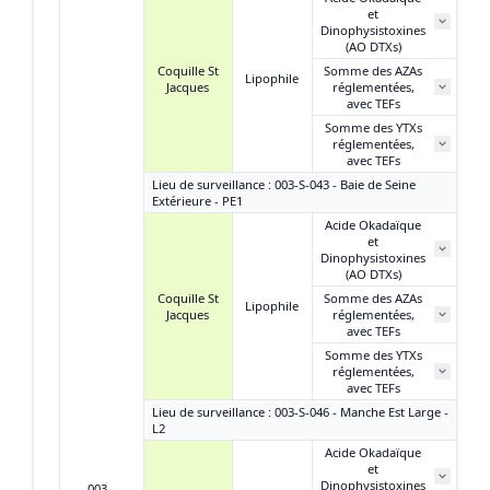
et
N
Dinophysistoxines
(AO DTXs)
Coquille St
Somme des AZAs
Lipophile
Jacques
réglementées,
N
avec TEFs
Somme des YTXs
réglementées,
N
avec TEFs
Lieu de surveillance : 003-S-043 - Baie de Seine
Extérieure - PE1
Acide Okadaïque
et
Dinophysistoxines
(AO DTXs)
Coquille St
Somme des AZAs
Lipophile
Jacques
réglementées,
avec TEFs
Somme des YTXs
réglementées,
avec TEFs
Lieu de surveillance : 003-S-046 - Manche Est Large -
L2
Acide Okadaïque
et
N
Dinophysistoxines
003 -