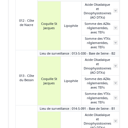
Acide Okadaïque
et
N
Dinophysistoxines
(AO DTXs)
012 - Côte
Coquille St
Somme des AZAs
de Nacre
Lipophile
Jacques
réglementées,
N
avec TEFs
Somme des YTXs
réglementées,
N
avec TEFs
Lieu de surveillance : 013-S-030 - Baie de Seine - B2
Acide Okadaïque
et
Dinophysistoxines
(AO DTXs)
013 - Côte
Coquille St
Somme des AZAs
du Bessin
Lipophile
Jacques
réglementées,
avec TEFs
Somme des YTXs
réglementées,
avec TEFs
Lieu de surveillance : 014-S-091 - Baie de Seine - B1
Acide Okadaïque
et
Dinophysistoxines
(AO DTXs)