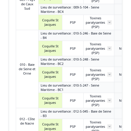
(PSP)
de Caux
Lieu de surveillance : 009-S-104 - Seine
Sud
Maritime - BC4
Toxines
Coquille St
PSP
paralysantes
/
Jacques
(PSP)
Lieu de surveillance : 010-S-246 - Baie de Seine
- B4
Toxines
Coquille St
PSP
paralysantes
NQ ou
Jacques
(PSP)
Lieu de surveillance : 010-S-248 - Seine
Maritime - BC2
010 - Baie
de Seine et
Toxines
Coquille St
Orne
PSP
paralysantes
NQ ou
Jacques
(PSP)
Lieu de surveillance : 010-S-247 - Seine
Maritime - BC1
Toxines
Coquille St
PSP
paralysantes
NQ ou
Jacques
(PSP)
Lieu de surveillance : 012-S-045 - Baie de Seine
- B3
012 - Côte
Toxines
de Nacre
Coquille St
PSP
paralysantes
NQ ou
Jacques
(PSP)