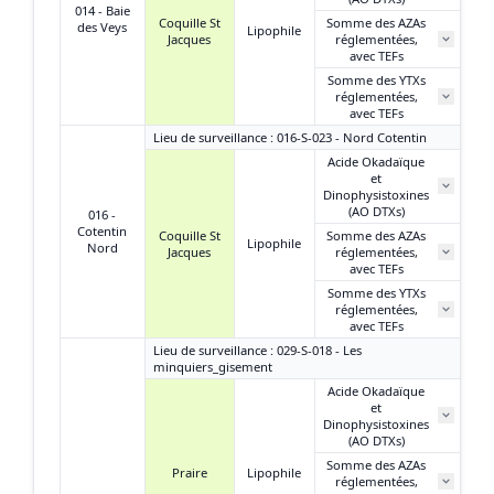
014 - Baie
Coquille St
Somme des AZAs
des Veys
Lipophile
Jacques
réglementées,
avec TEFs
Somme des YTXs
réglementées,
avec TEFs
Lieu de surveillance : 016-S-023 - Nord Cotentin
Acide Okadaïque
et
Dinophysistoxines
(AO DTXs)
016 -
Cotentin
Coquille St
Somme des AZAs
Lipophile
Nord
Jacques
réglementées,
avec TEFs
Somme des YTXs
réglementées,
avec TEFs
Lieu de surveillance : 029-S-018 - Les
minquiers_gisement
Acide Okadaïque
et
N
Dinophysistoxines
(AO DTXs)
Somme des AZAs
Praire
Lipophile
réglementées,
N