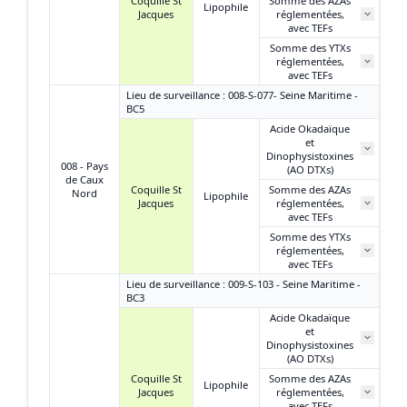
Coquille St
Somme des AZAs
Lipophile
Jacques
réglementées,
avec TEFs
Somme des YTXs
réglementées,
avec TEFs
Lieu de surveillance : 008-S-077- Seine Maritime -
BC5
Acide Okadaïque
et
Dinophysistoxines
008 - Pays
(AO DTXs)
de Caux
Coquille St
Somme des AZAs
Nord
Lipophile
Jacques
réglementées,
avec TEFs
Somme des YTXs
réglementées,
avec TEFs
Lieu de surveillance : 009-S-103 - Seine Maritime -
BC3
Acide Okadaïque
et
Dinophysistoxines
(AO DTXs)
Coquille St
Somme des AZAs
Lipophile
Jacques
réglementées,
avec TEFs