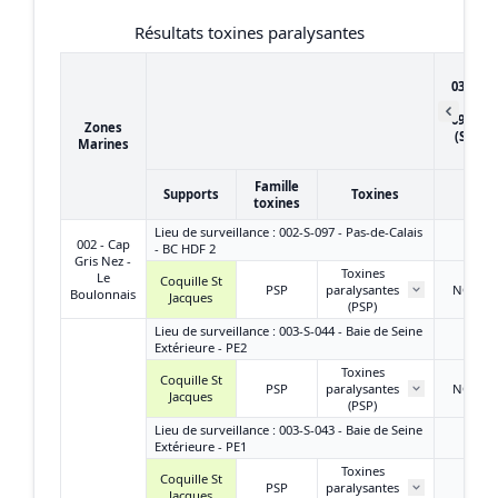
Résultats toxines paralysantes
du
03/01/2
au
09/01/2
Zones
(Semai
Marines
2)
Famille
Supports
Toxines
toxines
Lieu de surveillance : 002-S-097 - Pas-de-Calais
002 - Cap
- BC HDF 2
Gris Nez -
Toxines
Le
Coquille St
PSP
paralysantes
NQ ou
Boulonnais
Jacques
(PSP)
Lieu de surveillance : 003-S-044 - Baie de Seine
Extérieure - PE2
Toxines
Coquille St
PSP
paralysantes
NQ ou
Jacques
(PSP)
Lieu de surveillance : 003-S-043 - Baie de Seine
Extérieure - PE1
Toxines
Coquille St
PSP
paralysantes
/
Jacques