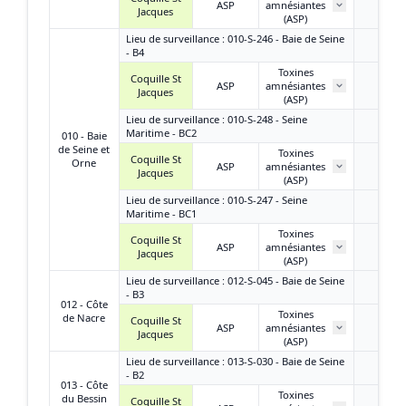
ASP
amnésiantes
/
Jacques
(ASP)
Lieu de surveillance : 010-S-246 - Baie de Seine
- B4
Toxines
Coquille St
ASP
amnésiantes
< LQ
Jacques
(ASP)
Lieu de surveillance : 010-S-248 - Seine
Maritime - BC2
010 - Baie
de Seine et
Toxines
Coquille St
Orne
ASP
amnésiantes
< LQ
Jacques
(ASP)
Lieu de surveillance : 010-S-247 - Seine
Maritime - BC1
Toxines
Coquille St
ASP
amnésiantes
< LQ
Jacques
(ASP)
Lieu de surveillance : 012-S-045 - Baie de Seine
- B3
012 - Côte
Toxines
de Nacre
Coquille St
ASP
amnésiantes
< LQ
Jacques
(ASP)
Lieu de surveillance : 013-S-030 - Baie de Seine
- B2
013 - Côte
Toxines
du Bessin
Coquille St