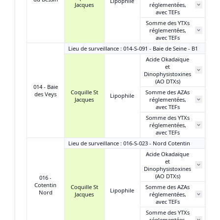
Lipophile
Jacques
réglementées,
avec TEFs
Somme des YTXs
réglementées,
avec TEFs
Lieu de surveillance : 014-S-091 - Baie de Seine - B1
Acide Okadaïque
et
Dinophysistoxines
(AO DTXs)
014 - Baie
Coquille St
Somme des AZAs
des Veys
Lipophile
Jacques
réglementées,
avec TEFs
Somme des YTXs
réglementées,
avec TEFs
Lieu de surveillance : 016-S-023 - Nord Cotentin
Acide Okadaïque
et
Dinophysistoxines
(AO DTXs)
016 -
Cotentin
Coquille St
Somme des AZAs
Lipophile
Nord
Jacques
réglementées,
avec TEFs
Somme des YTXs
réglementées,