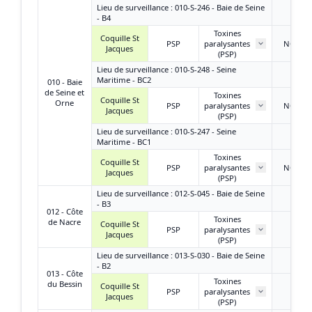
Lieu de surveillance : 010-S-246 - Baie de Seine
- B4
Toxines
Coquille St
PSP
paralysantes
NQ ou
Jacques
(PSP)
Lieu de surveillance : 010-S-248 - Seine
Maritime - BC2
010 - Baie
de Seine et
Toxines
Coquille St
Orne
PSP
paralysantes
NQ ou
Jacques
(PSP)
Lieu de surveillance : 010-S-247 - Seine
Maritime - BC1
Toxines
Coquille St
PSP
paralysantes
NQ ou
Jacques
(PSP)
Lieu de surveillance : 012-S-045 - Baie de Seine
- B3
012 - Côte
Toxines
de Nacre
Coquille St
PSP
paralysantes
/
Jacques
(PSP)
Lieu de surveillance : 013-S-030 - Baie de Seine
- B2
013 - Côte
Toxines
du Bessin
Coquille St
PSP
paralysantes
/
Jacques
(PSP)