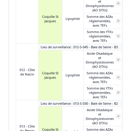
et
N
Dinophysistoxines
(AO DTXs)
Coquille St
Somme des AZAs
Lipophile
Jacques
réglementées,
N
avec TEFs
Somme des YTXs
réglementées,
N
avec TEFs
Lieu de surveillance : 012-S-045 - Baie de Seine - B3
Acide Okadaïque
et
N
Dinophysistoxines
(AO DTXs)
012 - Côte
Coquille St
Somme des AZAs
de Nacre
Lipophile
Jacques
réglementées,
N
avec TEFs
Somme des YTXs
réglementées,
N
avec TEFs
Lieu de surveillance : 013-S-030 - Baie de Seine - B2
Acide Okadaïque
et
Dinophysistoxines
(AO DTXs)
013 - Côte
Coquille St
Somme des AZAs
du Bessin