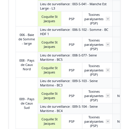
Lieu de surveillance : 003-S-041 - Manche Est
Large - L3
Toxines
Coquille St
PSP
paralysantes
/
Jacques
(PSP)
Lieu de surveillance : 006-S-102 - Somme - BC
HDF 1
006 - Baie
de Somme
Toxines
Coquille St
- large
PSP
paralysantes
/
Jacques
(PSP)
Lieu de surveillance : 008-S-077- Seine
Maritime - BC5
008 - Pays
de Caux
Toxines
Coquille St
Nord
PSP
paralysantes
/
Jacques
(PSP)
Lieu de surveillance : 009-S-103 - Seine
Maritime - BC3
Toxines
Coquille St
PSP
paralysantes
NQ ou
Jacques
009 - Pays
(PSP)
de Caux
Lieu de surveillance : 009-S-104 - Seine
Sud
Maritime - BC4
Toxines
Coquille St
PSP
paralysantes
NQ ou
Jacques
(PSP)