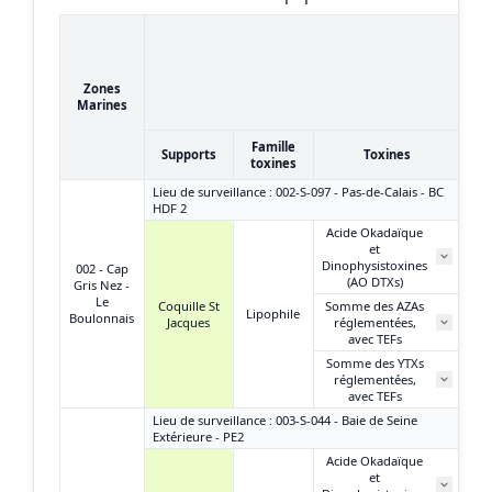
17
23
Zones
(
Marines
Famille
Supports
Toxines
toxines
Lieu de surveillance : 002-S-097 - Pas-de-Calais - BC
HDF 2
Acide Okadaïque
et
N
Dinophysistoxines
002 - Cap
(AO DTXs)
Gris Nez -
Le
Coquille St
Somme des AZAs
Lipophile
Boulonnais
Jacques
réglementées,
N
avec TEFs
Somme des YTXs
réglementées,
N
avec TEFs
Lieu de surveillance : 003-S-044 - Baie de Seine
Extérieure - PE2
Acide Okadaïque
et
N