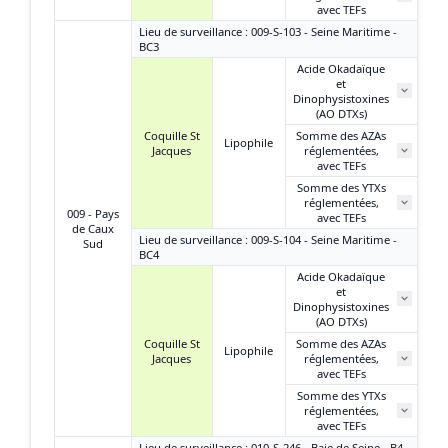
avec TEFs
Lieu de surveillance : 009-S-103 - Seine Maritime -
BC3
Acide Okadaïque
et
Dinophysistoxines
(AO DTXs)
Coquille St
Somme des AZAs
Lipophile
Jacques
réglementées,
avec TEFs
Somme des YTXs
réglementées,
009 - Pays
avec TEFs
de Caux
Lieu de surveillance : 009-S-104 - Seine Maritime -
Sud
BC4
Acide Okadaïque
et
N
Dinophysistoxines
(AO DTXs)
Coquille St
Somme des AZAs
Lipophile
Jacques
réglementées,
N
avec TEFs
Somme des YTXs
réglementées,
N
avec TEFs
Lieu de surveillance : 010-S-246 - Baie de Seine - B4