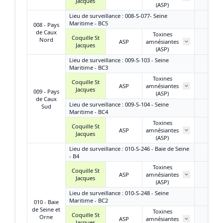
Jacques
(ASP)
Lieu de surveillance : 008-S-077- Seine
Maritime - BC5
008 - Pays
de Caux
Toxines
Coquille St
Nord
ASP
amnésiantes
/
Jacques
(ASP)
Lieu de surveillance : 009-S-103 - Seine
Maritime - BC3
Toxines
Coquille St
ASP
amnésiantes
/
Jacques
009 - Pays
(ASP)
de Caux
Lieu de surveillance : 009-S-104 - Seine
Sud
Maritime - BC4
Toxines
Coquille St
ASP
amnésiantes
< LQ
Jacques
(ASP)
Lieu de surveillance : 010-S-246 - Baie de Seine
- B4
Toxines
Coquille St
ASP
amnésiantes
< LQ
Jacques
(ASP)
Lieu de surveillance : 010-S-248 - Seine
Maritime - BC2
010 - Baie
de Seine et
Toxines
Coquille St
Orne
ASP
amnésiantes
< LQ
Jacques