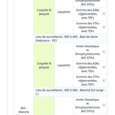
Dinophysistoxines
(AO DTXs)
Coquille St
Somme des AZAs
Lipophile
Jacques
réglementées,
N
avec TEFs
Somme des YTXs
réglementées,
N
avec TEFs
Lieu de surveillance : 003-S-043 - Baie de Seine
Extérieure - PE1
Acide Okadaïque
et
Dinophysistoxines
(AO DTXs)
Coquille St
Somme des AZAs
Lipophile
Jacques
réglementées,
avec TEFs
Somme des YTXs
réglementées,
avec TEFs
Lieu de surveillance : 003-S-045 - Manche Est Large -
L1
Acide Okadaïque
et
Dinophysistoxines
003 -
(AO DTXs)
Manche