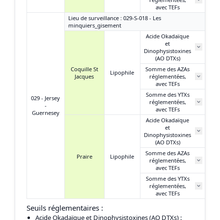
avec TEFs
Lieu de surveillance : 029-S-018 - Les
minquiers_gisement
Acide Okadaïque
et
N
Dinophysistoxines
(AO DTXs)
Coquille St
Somme des AZAs
Lipophile
Jacques
réglementées,
N
avec TEFs
Somme des YTXs
029 - Jersey
réglementées,
N
-
avec TEFs
Guernesey
Acide Okadaïque
et
N
Dinophysistoxines
(AO DTXs)
Somme des AZAs
Praire
Lipophile
réglementées,
N
avec TEFs
Somme des YTXs
réglementées,
N
avec TEFs
Seuils réglementaires :
Acide Okadaïque et Dinophysistoxines (AO DTXs)
: