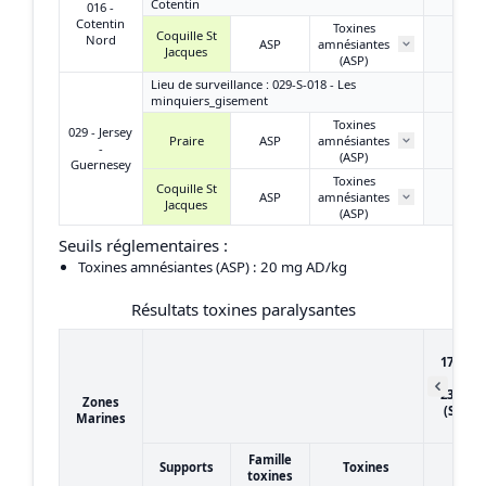
Cotentin
016 -
Cotentin
Toxines
Coquille St
Nord
ASP
amnésiantes
/
Jacques
(ASP)
Lieu de surveillance : 029-S-018 - Les
minquiers_gisement
Toxines
029 - Jersey
Praire
ASP
amnésiantes
< LD
-
(ASP)
Guernesey
Toxines
Coquille St
ASP
amnésiantes
< LD
Jacques
(ASP)
Seuils réglementaires :
Toxines amnésiantes (ASP)
: 20 mg AD/kg
Résultats toxines paralysantes
du
17/01/2
au
23/01/2
Zones
(Semai
Marines
4)
Famille
Supports
Toxines
toxines