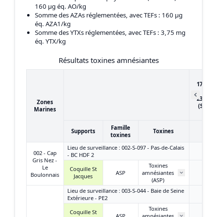
160 μg éq. AO/kg
Somme des AZAs réglementées, avec TEFs
: 160 μg
éq. AZA1/kg
Somme des YTXs réglementées, avec TEFs
: 3,75 mg
éq. YTX/kg
Résultats toxines amnésiantes
du
17/01/2
au
23/01/2
Zones
(Semai
Marines
4)
Famille
Supports
Toxines
toxines
Lieu de surveillance : 002-S-097 - Pas-de-Calais
002 - Cap
- BC HDF 2
Gris Nez -
Toxines
Le
Coquille St
ASP
amnésiantes
< LQ
Boulonnais
Jacques
(ASP)
Lieu de surveillance : 003-S-044 - Baie de Seine
Extérieure - PE2
Toxines
Coquille St
ASP
amnésiantes
< LQ