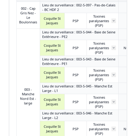
Lieu de surveillance : 002-S-097 - Pas-de-Calais
002 - Cap
- BC HDF 2
Gris Nez -
Toxines
Le
Coquille St
PSP
paralysantes
/
Boulonnais
Jacques
(PSP)
Lieu de surveillance : 003-S-044 - Baie de Seine
Extérieure - PE2
Toxines
Coquille St
PSP
paralysantes
NQ ou
Jacques
(PSP)
Lieu de surveillance : 003-S-043 - Baie de Seine
Extérieure - PE1
Toxines
Coquille St
PSP
paralysantes
/
Jacques
(PSP)
Lieu de surveillance : 003-S-045 - Manche Est
003 -
Large - L1
Manche
Toxines
Nord Est -
Coquille St
PSP
paralysantes
/
large
Jacques
(PSP)
Lieu de surveillance : 003-S-046 - Manche Est
Large - L2
Toxines
Coquille St
PSP
paralysantes
NQ ou
Jacques
(PSP)