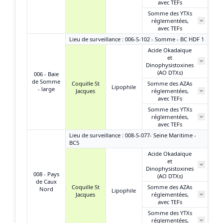
avec TEFs
Somme des YTXs
réglementées,
avec TEFs
Lieu de surveillance : 006-S-102 - Somme - BC HDF 1
Acide Okadaïque
et
Dinophysistoxines
(AO DTXs)
006 - Baie
de Somme
Coquille St
Somme des AZAs
Lipophile
- large
Jacques
réglementées,
avec TEFs
Somme des YTXs
réglementées,
avec TEFs
Lieu de surveillance : 008-S-077- Seine Maritime -
BC5
Acide Okadaïque
et
Dinophysistoxines
008 - Pays
(AO DTXs)
de Caux
Coquille St
Somme des AZAs
Nord
Lipophile
Jacques
réglementées,
avec TEFs
Somme des YTXs
réglementées,