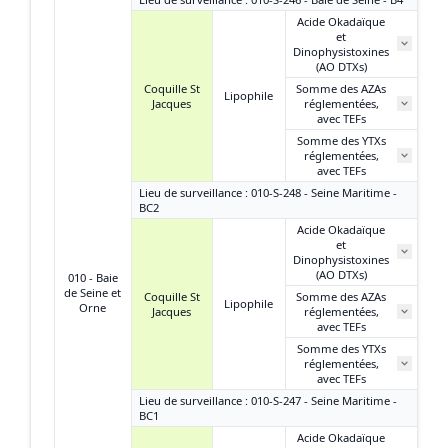
Acide Okadaïque
et
17
Dinophysistoxines
(AO DTXs)
Coquille St
Somme des AZAs
Lipophile
Jacques
réglementées,
N
avec TEFs
Somme des YTXs
réglementées,
N
avec TEFs
Lieu de surveillance : 010-S-248 - Seine Maritime -
BC2
Acide Okadaïque
et
N
Dinophysistoxines
(AO DTXs)
010 - Baie
de Seine et
Coquille St
Somme des AZAs
Lipophile
Orne
Jacques
réglementées,
N
avec TEFs
Somme des YTXs
réglementées,
N
avec TEFs
Lieu de surveillance : 010-S-247 - Seine Maritime -
BC1
Acide Okadaïque