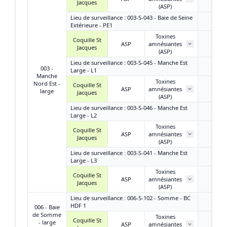
Jacques
(ASP)
Lieu de surveillance : 003-S-043 - Baie de Seine
Extérieure - PE1
Toxines
Coquille St
ASP
amnésiantes
/
Jacques
(ASP)
Lieu de surveillance : 003-S-045 - Manche Est
003 -
Large - L1
Manche
Toxines
Nord Est -
Coquille St
ASP
amnésiantes
/
large
Jacques
(ASP)
Lieu de surveillance : 003-S-046 - Manche Est
Large - L2
Toxines
Coquille St
ASP
amnésiantes
< LQ
Jacques
(ASP)
Lieu de surveillance : 003-S-041 - Manche Est
Large - L3
Toxines
Coquille St
ASP
amnésiantes
/
Jacques
(ASP)
Lieu de surveillance : 006-S-102 - Somme - BC
HDF 1
006 - Baie
de Somme
Toxines
Coquille St
- large
ASP
amnésiantes
/