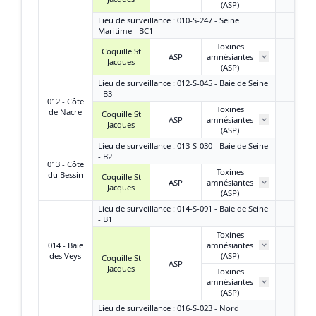
(ASP)
Lieu de surveillance : 010-S-247 - Seine
Maritime - BC1
Toxines
Coquille St
ASP
amnésiantes
< LQ
Jacques
(ASP)
Lieu de surveillance : 012-S-045 - Baie de Seine
- B3
012 - Côte
Toxines
de Nacre
Coquille St
ASP
amnésiantes
< LQ
Jacques
(ASP)
Lieu de surveillance : 013-S-030 - Baie de Seine
- B2
013 - Côte
Toxines
du Bessin
Coquille St
ASP
amnésiantes
/
Jacques
(ASP)
Lieu de surveillance : 014-S-091 - Baie de Seine
- B1
Toxines
014 - Baie
amnésiantes
/
des Veys
(ASP)
Coquille St
ASP
Jacques
Toxines
amnésiantes
/
(ASP)
Lieu de surveillance : 016-S-023 - Nord