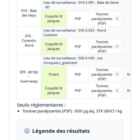
Lieu de surveillance : 014-S-091 - Baie de Seine
- B1
014 - Baie
Toxines
des Veys
Coquille St
PSP
paralysantes
/
Jacques
(PSP)
Lieu de surveillance : 016-S-023 - Nord
Cotentin
016 -
Cotentin
Toxines
Coquille St
Nord
PSP
paralysantes
/
Jacques
(PSP)
Lieu de surveillance : 029-S-018 - Les
minquiers_gisement
Toxines
029 - Jersey
Praire
PSP
paralysantes
NQ ou
-
(PSP)
Guernesey
Toxines
Coquille St
PSP
paralysantes
NQ ou
Jacques
(PSP)
Seuils réglementaires :
Toxines paralysantes (PSP)
: 800 µg éq. STX diHCl / kg
Légende des résultats