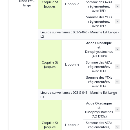
Nord Est -
Coquille St
Somme des AZAs
Lipophile
large
Jacques
réglementées,
avec TEFs
Somme des YTXs
réglementées,
avec TEFs
Lieu de surveillance : 003-S-046 - Manche Est Large -
L2
Acide Okadaïque
et
N
Dinophysistoxines
(AO DTXs)
Coquille St
Somme des AZAs
Lipophile
Jacques
réglementées,
N
avec TEFs
Somme des YTXs
réglementées,
N
avec TEFs
Lieu de surveillance : 003-S-041 - Manche Est Large -
L3
Acide Okadaïque
et
Dinophysistoxines
(AO DTXs)
Coquille St
Somme des AZAs
Lipophile
Jacques
réglementées,