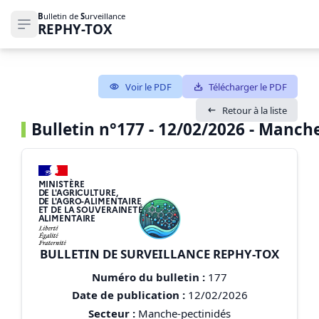
B
ulletin de
S
urveillance
REPHY-TOX
Ouvrir le menu de navigation
Voir le PDF
Télécharger le PDF
Retour à la liste
Bulletin n°177 - 12/02/2026 - Manch
MINISTÈRE
DE L'AGRICULTURE,
DE L'AGRO-ALIMENTAIRE
ET DE LA SOUVERAINETÉ
ALIMENTAIRE
BULLETIN DE SURVEILLANCE REPHY-TOX
Numéro du bulletin :
177
Date de publication :
12/02/2026
Secteur :
Manche-pectinidés