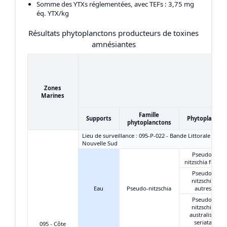
Somme des YTXs réglementées, avec TEFs
: 3,75 mg
éq. YTX/kg
Résultats phytoplanctons producteurs de toxines
amnésiantes
Zones
Marines
Famille
Supports
Phytoplancto
phytoplanctons
Lieu de surveillance : 095-P-022 - Bande Littorale - Port
Nouvelle Sud
Pseudo-
nitzschia fines
Pseudo-
nitzschia
Eau
Pseudo-nitzschia
autres
Pseudo-
nitzschia
australis +
seriata
095 - Côte