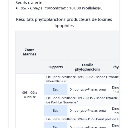
Seuils d'alerte :
DSP - Groupe Prorocentrum
: 10 000 n(cellules)/L
Résultats phytoplanctons producteurs de toxines
lipophiles
Zones
Marines
Famille
Supports
Phytopla
phytoplanctons
Lieu de surveillance : 095-P-022 - Bande Littorale - Port
Nouvelle Sud
Dinophysi
Eau
Dinophysis+Phalacroma
Phalacro
095 - Côte
audoise
Lieu de surveillance : 095-P-115 - Bande littorale Aude
de Port La Nouvelle 1
Dinophysi
Eau
Dinophysis+Phalacroma
Phalacro
Lieu de surveillance : 097-S-117 - Avant port de Leucat
Dinophysi
Eau
Dinophysis+Phalacroma