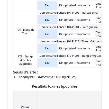
Dinophysi
Eau
Dinophysis+Phalacroma
Phalacro
Lieu de surveillance : 104-P-002 - Marseillan (a)
Dinophysi
Eau
Dinophysis+Phalacroma
Phalacro
Lieu de surveillance : 104-P-001 - Bouzigues (a)
104 - Etang de
Dinophysi
Thau
Eau
Dinophysis+Phalacroma
Phalacro
Lieu de surveillance : 104-P-220 - Thau - Crique de l'An
Dinophysi
Eau
Dinophysis+Phalacroma
Phalacro
Lieu de surveillance : 179-P-003 - Etang d'Ayguades - C
179 - Etangs
Mateille -
Dinophysi
Eau
Dinophysis+Phalacroma
Ayguades
Phalacro
Seuils d'alerte :
Dinophysis + Phalacroma
: 100 n(cellules)/L
Résultats toxines lipophiles
Zones