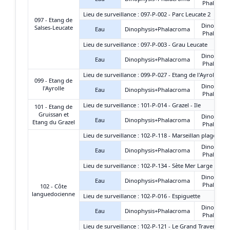
Phalacro
Lieu de surveillance : 097-P-002 - Parc Leucate 2
097 - Etang de
Dinophysi
Salses-Leucate
Eau
Dinophysis+Phalacroma
Phalacro
Lieu de surveillance : 097-P-003 - Grau Leucate
Dinophysi
Eau
Dinophysis+Phalacroma
Phalacro
Lieu de surveillance : 099-P-027 - Etang de l'Ayrolle - G
099 - Etang de
Dinophysi
l'Ayrolle
Eau
Dinophysis+Phalacroma
Phalacro
Lieu de surveillance : 101-P-014 - Grazel - Ile
101 - Etang de
Gruissan et
Dinophysi
Eau
Dinophysis+Phalacroma
Etang du Grazel
Phalacro
Lieu de surveillance : 102-P-118 - Marseillan plage-est
Dinophysi
Eau
Dinophysis+Phalacroma
Phalacro
Lieu de surveillance : 102-P-134 - Sète Mer Large
Dinophysi
Eau
Dinophysis+Phalacroma
Phalacro
102 - Côte
languedocienne
Lieu de surveillance : 102-P-016 - Espiguette
Dinophysi
Eau
Dinophysis+Phalacroma
Phalacro
Lieu de surveillance : 102-P-121 - Le Grand Travers Oue