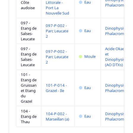
Eau
Côte
Littorale -
Phalacroma
audoise
Port La
Nouvelle Sud
097 -
097-P-002 -
Etang de
Dinophysis +
Eau
Parc Leucate
Salses-
Phalacroma
2
Leucate
097 -
Acide Okadaïqu
097-P-002 -
Etang de
et
Moule
Parc Leucate
Salses-
Dinophysistoxi
2
Leucate
(AO DTXs)
101 -
Etang de
Gruissan
101-P-014 -
Dinophysis +
Eau
et Etang
Grazel - Ile
Phalacroma
du
Grazel
104 -
104-P-002 -
Dinophysis +
Eau
Etang de
Marseillan (a)
Phalacroma
Thau