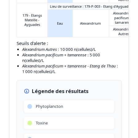
Lieu de surveillance : 179-P-003 - Etang d'Ayguades - C
Alexandrium
179 - Etangs
pacificum +
Mateille -
tamarense
Eau
Alexandrium
Ayguades
Alexandrium
Autres
Seuils d'alerte :
Alexandrium Autres
: 10 000 n(cellules)/L
Alexandrium pacificum + tamarense
: 5 000
n(cellules)/L
Alexandrium pacificum + tamarense - Etang de Thau
:
1 000 n(cellules)/L
Légende des résultats
Phytoplancton
Toxine