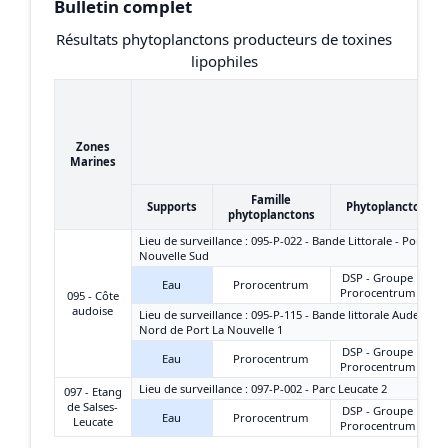
Bulletin complet
Résultats phytoplanctons producteurs de toxines
lipophiles
Zones
Marines
Famille
Supports
Phytoplanctons
phytoplanctons
Lieu de surveillance : 095-P-022 - Bande Littorale - Port La
Nouvelle Sud
DSP - Groupe
Eau
Prorocentrum
Prorocentrum
095 - Côte
audoise
Lieu de surveillance : 095-P-115 - Bande littorale Aude -
Nord de Port La Nouvelle 1
DSP - Groupe
Eau
Prorocentrum
Prorocentrum
Lieu de surveillance : 097-P-002 - Parc Leucate 2
097 - Etang
de Salses-
DSP - Groupe
Eau
Prorocentrum
Leucate
Prorocentrum