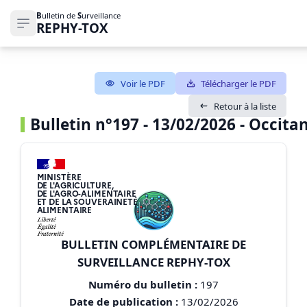
B
ulletin de
S
urveillance
REPHY-TOX
Ouvrir le menu de navigation
Voir le PDF
Télécharger le PDF
Retour à la liste
Bulletin n°197 - 13/02/2026 - Occitani
MINISTÈRE
DE L'AGRICULTURE,
DE L'AGRO-ALIMENTAIRE
ET DE LA SOUVERAINETÉ
ALIMENTAIRE
BULLETIN COMPLÉMENTAIRE DE
SURVEILLANCE REPHY-TOX
Numéro du bulletin :
197
Date de publication :
13/02/2026