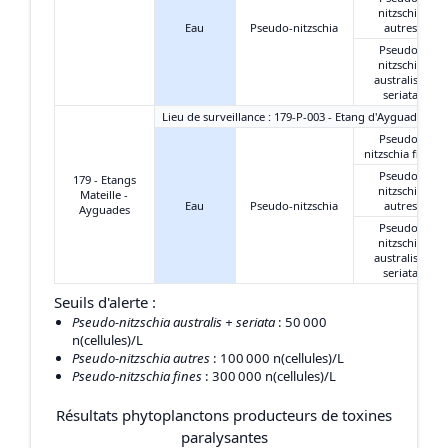
nitzschia
Eau
Pseudo-nitzschia
autres
Pseudo-
nitzschia
australis +
seriata
Lieu de surveillance : 179-P-003 - Etang d'Ayguades - C
Pseudo-
nitzschia fines
Pseudo-
179 - Etangs
nitzschia
Mateille -
Eau
Pseudo-nitzschia
autres
Ayguades
Pseudo-
nitzschia
australis +
seriata
Seuils d'alerte :
Pseudo-nitzschia australis + seriata
: 50 000
n(cellules)/L
Pseudo-nitzschia autres
: 100 000 n(cellules)/L
Pseudo-nitzschia fines
: 300 000 n(cellules)/L
Résultats phytoplanctons producteurs de toxines
paralysantes