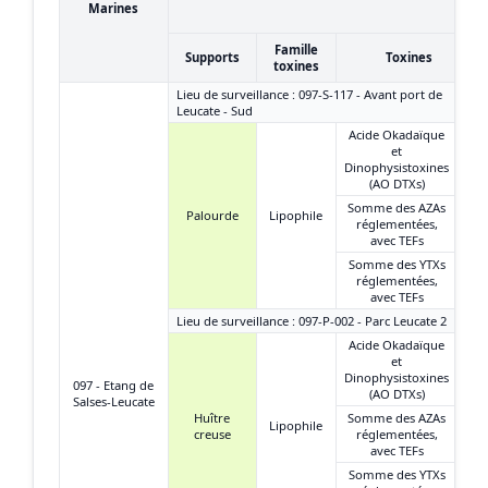
Marines
Famille
Supports
Toxines
toxines
Lieu de surveillance : 097-S-117 - Avant port de
Leucate - Sud
Acide Okadaïque
et
Dinophysistoxines
(AO DTXs)
Somme des AZAs
Palourde
Lipophile
réglementées,
avec TEFs
Somme des YTXs
réglementées,
avec TEFs
Lieu de surveillance : 097-P-002 - Parc Leucate 2
Acide Okadaïque
et
Dinophysistoxines
097 - Etang de
(AO DTXs)
Salses-Leucate
Huître
Somme des AZAs
Lipophile
creuse
réglementées,
avec TEFs
Somme des YTXs