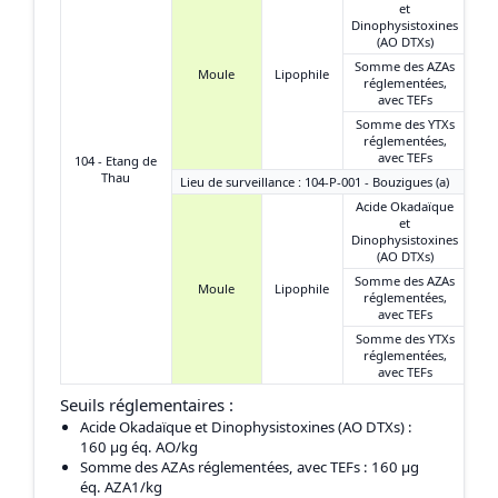
et
Dinophysistoxines
(AO DTXs)
Somme des AZAs
Moule
Lipophile
réglementées,
avec TEFs
Somme des YTXs
réglementées,
avec TEFs
104 - Etang de
Thau
Lieu de surveillance : 104-P-001 - Bouzigues (a)
Acide Okadaïque
et
Dinophysistoxines
(AO DTXs)
Somme des AZAs
Moule
Lipophile
réglementées,
avec TEFs
Somme des YTXs
réglementées,
avec TEFs
Seuils réglementaires :
Acide Okadaïque et Dinophysistoxines (AO DTXs)
:
160 μg éq. AO/kg
Somme des AZAs réglementées, avec TEFs
: 160 μg
éq. AZA1/kg