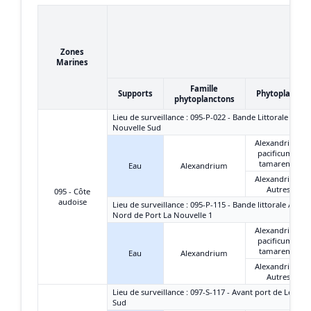
Zones
Marines
Famille
Supports
Phytoplancto
phytoplanctons
Lieu de surveillance : 095-P-022 - Bande Littorale - Port
Nouvelle Sud
Alexandrium
pacificum +
tamarense
Eau
Alexandrium
Alexandrium
Autres
095 - Côte
audoise
Lieu de surveillance : 095-P-115 - Bande littorale Aude 
Nord de Port La Nouvelle 1
Alexandrium
pacificum +
tamarense
Eau
Alexandrium
Alexandrium
Autres
Lieu de surveillance : 097-S-117 - Avant port de Leucate
Sud