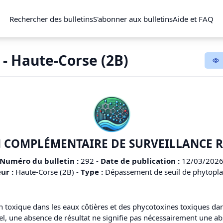
Rechercher des bulletins
S'abonner aux bulletins
Aide et FAQ
 - Haute-Corse (2B)
 COMPLÉMENTAIRE DE SURVEILLANCE 
Numéro du bulletin :
292
-
Date de publication :
12/03/202
ur :
Haute-Corse (2B)
-
Type :
Dépassement de seuil de phytopl
on toxique dans les eaux côtières et des phycotoxines toxiques dan
éel, une absence de résultat ne signifie pas nécessairement une 