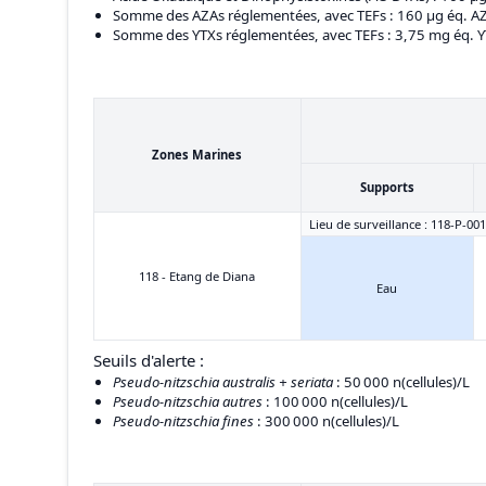
Somme des AZAs réglementées, avec TEFs
: 160 μg éq. 
Somme des YTXs réglementées, avec TEFs
: 3,75 mg éq. 
Zones Marines
Supports
Lieu de surveillance : 118-P-001
118 - Etang de Diana
Eau
Seuils d'alerte :
Pseudo-nitzschia australis + seriata
: 50 000 n(cellules)/L
Pseudo-nitzschia autres
: 100 000 n(cellules)/L
Pseudo-nitzschia fines
: 300 000 n(cellules)/L