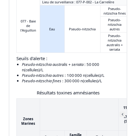
Lieu de surveillance : 077-P-002 - La Carrelère
Pseudo-
nitzschia fines
Pseudo-
077 - Baie
nitzschia
de
Eau
Pseudo-nitzschia
autres
l'Aiguillon
Pseudo-
nitzschia
australis +
seriata
Seuils d'alerte :
Pseudo-nitzschia australis + seriata
: 50 000
n(cellules)/L
Pseudo-nitzschia autres
: 100 000 n(cellules)/L
Pseudo-nitzschia fines
: 300 000 n(cellules)/L
Résultats toxines amnésiantes
du
11/04/2
au
17/04/2
Zones
(Semai
Marines
16)
Famille