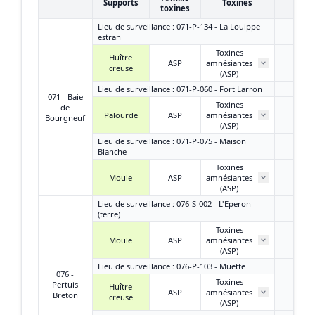
Supports
Toxines
toxines
Lieu de surveillance : 071-P-134 - La Louippe
estran
Toxines
Huître
ASP
amnésiantes
/
creuse
(ASP)
Lieu de surveillance : 071-P-060 - Fort Larron
071 - Baie
Toxines
de
Palourde
ASP
amnésiantes
/
Bourgneuf
(ASP)
Lieu de surveillance : 071-P-075 - Maison
Blanche
Toxines
Moule
ASP
amnésiantes
/
(ASP)
Lieu de surveillance : 076-S-002 - L'Eperon
(terre)
Toxines
Moule
ASP
amnésiantes
/
(ASP)
Lieu de surveillance : 076-P-103 - Muette
076 -
Toxines
Pertuis
Huître
ASP
amnésiantes
/
Breton
creuse
(ASP)