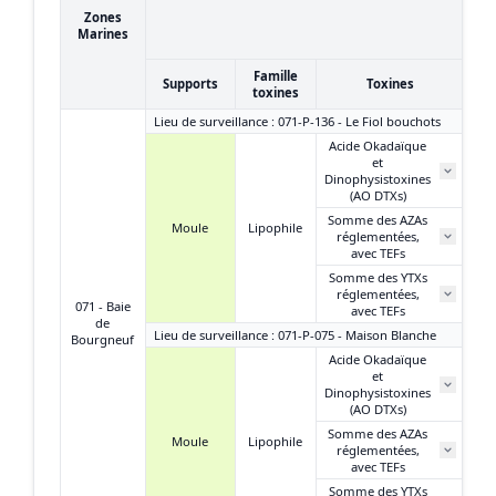
17
Zones
(
Marines
Famille
Supports
Toxines
toxines
Lieu de surveillance : 071-P-136 - Le Fiol bouchots
Acide Okadaïque
et
Dinophysistoxines
(AO DTXs)
Somme des AZAs
Moule
Lipophile
réglementées,
avec TEFs
Somme des YTXs
réglementées,
071 - Baie
avec TEFs
de
Lieu de surveillance : 071-P-075 - Maison Blanche
Bourgneuf
Acide Okadaïque
et
Dinophysistoxines
(AO DTXs)
Somme des AZAs
Moule
Lipophile
réglementées,
avec TEFs
Somme des YTXs