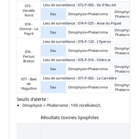
Lieu de surveillance : 072-P-005 - Ile d'Yeu est
072 -
Vendée
Dinophysis +
Eau
Dinophysis+Phalacroma
Nord
Phalacroma
Lieu de surveillance : 074-P-025 - Anse du Piquet
074 -
Olonne - Le
Dinophysis +
Eau
Dinophysis+Phalacroma
Payré
Phalacroma
Lieu de surveillance : 076-P-120 - L'Eperon
Dinophysis +
Eau
Dinophysis+Phalacroma
076 -
Phalacroma
Pertuis
Lieu de surveillance : 076-P-016 - Filière w
Breton
Dinophysis +
Eau
Dinophysis+Phalacroma
Phalacroma
Lieu de surveillance : 077-P-002 - La Carrelère
077 - Baie
de
Dinophysis +
Eau
Dinophysis+Phalacroma
l'Aiguillon
Phalacroma
Seuils d'alerte :
Dinophysis + Phalacroma
: 100 n(cellules)/L
Résultats toxines lipophiles
11