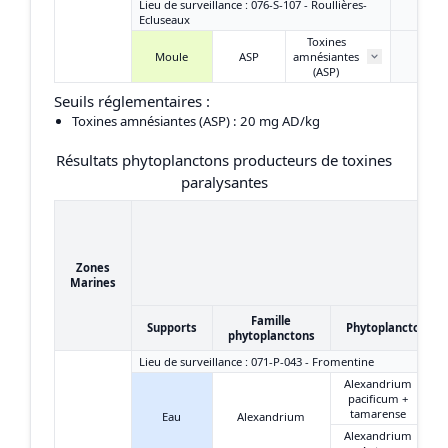
Lieu de surveillance : 076-S-107 - Roullières-
Ecluseaux
Toxines
Moule
ASP
amnésiantes
/
(ASP)
Seuils réglementaires :
Toxines amnésiantes (ASP)
: 20 mg AD/kg
Résultats phytoplanctons producteurs de toxines
paralysantes
Zones
Marines
Famille
Supports
Phytoplanctons
phytoplanctons
Lieu de surveillance : 071-P-043 - Fromentine
Alexandrium
pacificum +
tamarense
Eau
Alexandrium
Alexandrium