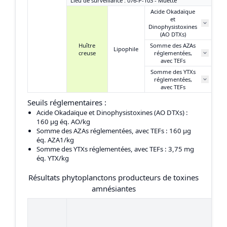
Lieu de surveillance : 076-P-103 - Muette
Acide Okadaïque
et
Dinophysistoxines
(AO DTXs)
Huître
Somme des AZAs
Lipophile
creuse
réglementées,
avec TEFs
Somme des YTXs
réglementées,
avec TEFs
Seuils réglementaires :
Acide Okadaïque et Dinophysistoxines (AO DTXs)
:
160 μg éq. AO/kg
Somme des AZAs réglementées, avec TEFs
: 160 μg
éq. AZA1/kg
Somme des YTXs réglementées, avec TEFs
: 3,75 mg
éq. YTX/kg
Résultats phytoplanctons producteurs de toxines
amnésiantes