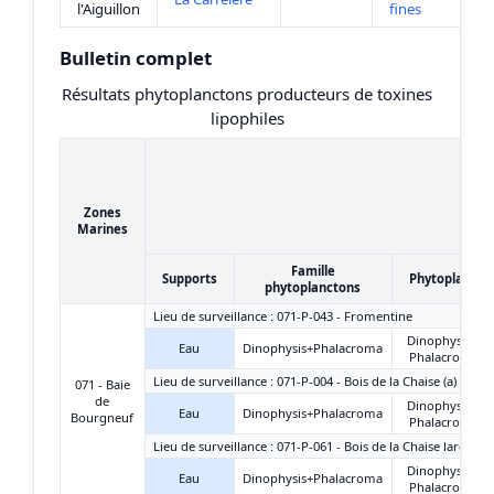
l'Aiguillon
fines
Bulletin complet
Résultats phytoplanctons producteurs de toxines
lipophiles
Zones
Marines
Famille
Supports
Phytoplancto
phytoplanctons
Lieu de surveillance : 071-P-043 - Fromentine
Dinophysis +
Eau
Dinophysis+Phalacroma
Phalacroma
Lieu de surveillance : 071-P-004 - Bois de la Chaise (a)
071 - Baie
de
Dinophysis +
Eau
Dinophysis+Phalacroma
Bourgneuf
Phalacroma
Lieu de surveillance : 071-P-061 - Bois de la Chaise large
Dinophysis +
Eau
Dinophysis+Phalacroma
Phalacroma