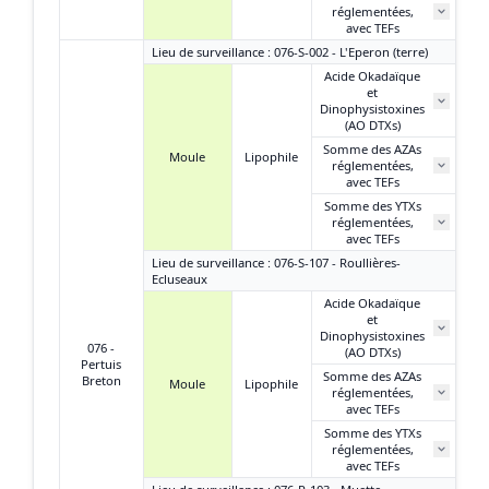
réglementées,
avec TEFs
Lieu de surveillance : 076-S-002 - L'Eperon (terre)
Acide Okadaïque
et
Dinophysistoxines
(AO DTXs)
Somme des AZAs
Moule
Lipophile
réglementées,
avec TEFs
Somme des YTXs
réglementées,
avec TEFs
Lieu de surveillance : 076-S-107 - Roullières-
Ecluseaux
Acide Okadaïque
et
Dinophysistoxines
076 -
(AO DTXs)
Pertuis
Somme des AZAs
Breton
Moule
Lipophile
réglementées,
avec TEFs
Somme des YTXs
réglementées,
avec TEFs