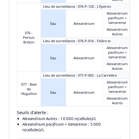
Lieu de surveillance : 076-P-120 - L'Eperon
Alexandrium
pacificum +
tamarense
Eau
Alexandrium
Alexandrium
076 -
Autres
Pertuis
Lieu de surveillance : 076-P-016 - Filière w
Breton
Alexandrium
pacificum +
tamarense
Eau
Alexandrium
Alexandrium
Autres
Lieu de surveillance : 077-P-002 - La Carrelère
Alexandrium
077 - Baie
pacificum +
de
tamarense
Eau
Alexandrium
l'Aiguillon
Alexandrium
Autres
Seuils d'alerte :
Alexandrium Autres
: 10 000 n(cellules)/L
Alexandrium pacificum + tamarense
: 5 000
n(cellules)/L