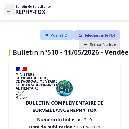
B
ulletin de
S
urveillance
REPHY-TOX
Ouvrir le menu de navigation
Voir le PDF
Télécharger le PDF
Retour à la liste
Bulletin n°510 - 11/05/2026 - Vendée
MINISTÈRE
DE L'AGRICULTURE,
DE L'AGRO-ALIMENTAIRE
ET DE LA SOUVERAINETÉ
ALIMENTAIRE
BULLETIN COMPLÉMENTAIRE DE
SURVEILLANCE REPHY-TOX
Numéro du bulletin :
510
Date de publication :
11/05/2026