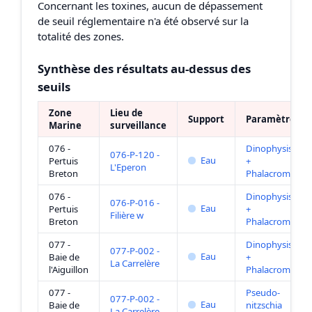
Concernant les toxines, aucun de dépassement
de seuil réglementaire n'a été observé sur la
totalité des zones.
Synthèse des résultats au-dessus des
seuils
Zone
Lieu de
Support
Paramètre
Marine
surveillance
076 -
Dinophysis
076-P-120 -
Eau
Pertuis
+
L'Eperon
Breton
Phalacroma
076 -
Dinophysis
076-P-016 -
Eau
Pertuis
+
Filière w
Breton
Phalacroma
077 -
Dinophysis
077-P-002 -
Eau
Baie de
+
La Carrelère
l'Aiguillon
Phalacroma
077 -
Pseudo-
077-P-002 -
Eau
Baie de
nitzschia
La Carrelère