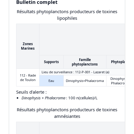
Bulletin complet
Résultats phytoplanctons producteurs de toxines
lipophiles
Zones
Marines
Famille
Supports
Phytoplancto
phytoplanctons
Lieu de surveillance : 112-P-001 - Lazaret (a)
112 - Rade
Dinophysis +
de Toulon
Eau
Dinophysis+Phalacroma
Phalacroma
Seuils d'alerte :
Dinophysis + Phalacroma
: 100 n(cellules)/L
Résultats phytoplanctons producteurs de toxines
amnésiantes