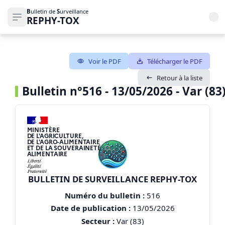
B
ulletin de
S
urveillance
REPHY-TOX
Ouvrir le menu de navigation
Voir le PDF
Télécharger le PDF
Retour à la liste
Bulletin n°516 - 13/05/2026 - Var (83
MINISTÈRE
DE L'AGRICULTURE,
DE L'AGRO-ALIMENTAIRE
ET DE LA SOUVERAINETÉ
ALIMENTAIRE
BULLETIN DE SURVEILLANCE REPHY-TOX
Numéro du bulletin :
516
Date de publication :
13/05/2026
Secteur :
Var (83)