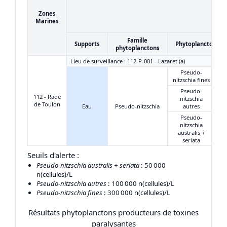
Zones
Marines
Famille
Supports
Phytoplanctons
phytoplanctons
Lieu de surveillance : 112-P-001 - Lazaret (a)
Pseudo-
nitzschia fines
Pseudo-
112 - Rade
nitzschia
de Toulon
Eau
Pseudo-nitzschia
autres
Pseudo-
nitzschia
australis +
seriata
Seuils d'alerte :
Pseudo-nitzschia australis + seriata
: 50 000
n(cellules)/L
Pseudo-nitzschia autres
: 100 000 n(cellules)/L
Pseudo-nitzschia fines
: 300 000 n(cellules)/L
Résultats phytoplanctons producteurs de toxines
paralysantes