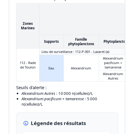
Zones
Marines
Famille
Supports
Phytoplanctons
phytoplanctons
Lieu de surveillance : 112-P-001 - Lazaret (a)
Alexandrium
112 - Rade
pacificum +
de Toulon
tamarense
Eau
Alexandrium
Alexandrium
Autres
Seuils d'alerte :
Alexandrium Autres
: 10 000 n(cellules)/L
Alexandrium pacificum + tamarense
: 5 000
n(cellules)/L
Légende des résultats