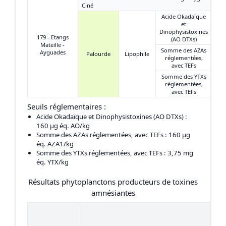
Ciné
Acide Okadaïque
et
Dinophysistoxines
179 - Etangs
(AO DTXs)
Mateille -
Somme des AZAs
Ayguades
Palourde
Lipophile
réglementées,
avec TEFs
Somme des YTXs
réglementées,
avec TEFs
Seuils réglementaires :
Acide Okadaïque et Dinophysistoxines (AO DTXs)
:
160 μg éq. AO/kg
Somme des AZAs réglementées, avec TEFs
: 160 μg
éq. AZA1/kg
Somme des YTXs réglementées, avec TEFs
: 3,75 mg
éq. YTX/kg
Résultats phytoplanctons producteurs de toxines
amnésiantes