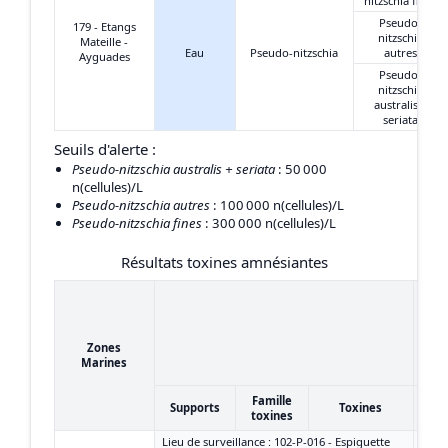
nitzschia fines
Pseudo-
179 - Etangs
nitzschia
Mateille -
Eau
Pseudo-nitzschia
autres
Ayguades
Pseudo-
nitzschia
australis +
seriata
Seuils d'alerte :
Pseudo-nitzschia australis + seriata
: 50 000
n(cellules)/L
Pseudo-nitzschia autres
: 100 000 n(cellules)/L
Pseudo-nitzschia fines
: 300 000 n(cellules)/L
Résultats toxines amnésiantes
18/
24/
Zones
(S
Marines
Famille
Supports
Toxines
toxines
Lieu de surveillance : 102-P-016 - Espiguette