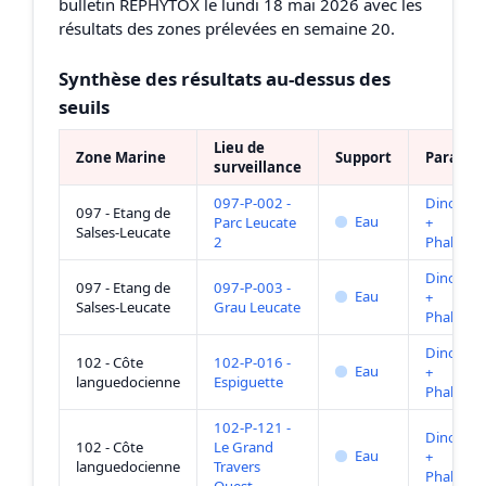
bulletin REPHYTOX le lundi 18 mai 2026 avec les
résultats des zones prélevées en semaine 20.
Synthèse des résultats au-dessus des
seuils
Lieu de
Zone Marine
Support
Paramèt
surveillance
097-P-002 -
Dinophys
097 - Etang de
Eau
Parc Leucate
+
Salses-Leucate
2
Phalacr
Dinophys
097 - Etang de
097-P-003 -
Eau
+
Salses-Leucate
Grau Leucate
Phalacr
Dinophys
102 - Côte
102-P-016 -
Eau
+
languedocienne
Espiguette
Phalacr
102-P-121 -
Dinophys
102 - Côte
Le Grand
Eau
+
languedocienne
Travers
Phalacr