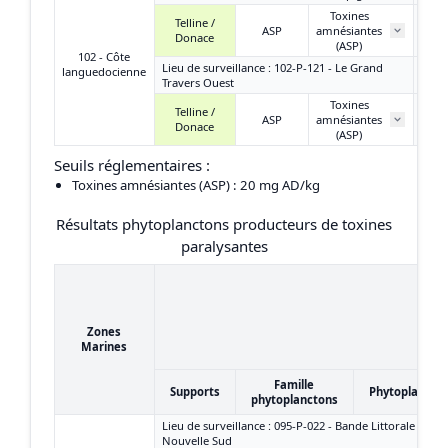
Toxines
Telline /
ASP
amnésiantes
Donace
(ASP)
102 - Côte
Lieu de surveillance : 102-P-121 - Le Grand
languedocienne
Travers Ouest
Toxines
Telline /
ASP
amnésiantes
Donace
(ASP)
Seuils réglementaires :
Toxines amnésiantes (ASP)
: 20 mg AD/kg
Résultats phytoplanctons producteurs de toxines
paralysantes
Zones
Marines
Famille
Supports
Phytoplancto
phytoplanctons
Lieu de surveillance : 095-P-022 - Bande Littorale - Port
Nouvelle Sud