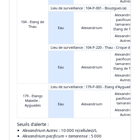
Autres
Lieu de surveillance : 104-P-001 - Bouzigues (a)
Alexandrium
pacificum +
104 - Etang de
tamarense -
Thau
Eau
Alexandrium
Etang de Thau
Alexandrium
Autres
Lieu de surveillance : 104-P-220 - Thau - Crique de l'An
Alexandrium
pacificum +
tamarense -
Eau
Alexandrium
Etang de Thau
Alexandrium
Autres
Lieu de surveillance : 179-P-003 - Etang d'Ayguades - C
Alexandrium
179 - Etangs
pacificum +
Mateille -
tamarense
Eau
Alexandrium
Ayguades
Alexandrium
Autres
Seuils d'alerte :
Alexandrium Autres
: 10 000 n(cellules)/L
Alexandrium pacificum + tamarense
: 5 000