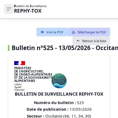
B
ulletin de
S
urveillance
REPHY-TOX
Ouvrir le menu de navigation
Voir le PDF
Télécharger le PDF
Retour à la liste
Bulletin n°525 - 13/05/2026 - Occitani
MINISTÈRE
DE L'AGRICULTURE,
DE L'AGRO-ALIMENTAIRE
ET DE LA SOUVERAINETÉ
ALIMENTAIRE
BULLETIN DE SURVEILLANCE REPHY-TOX
Numéro du bulletin :
525
Date de publication :
13/05/2026
Secteur :
Occitanie (66, 11, 34, 30)