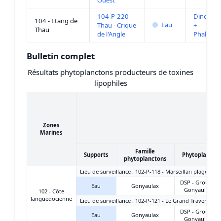
Ouest
104-P-220 -
Dinophys
104 - Etang de
Eau
Thau - Crique
+
Thau
de l'Angle
Phalacr
Bulletin complet
Résultats phytoplanctons producteurs de toxines
lipophiles
Zones
Marines
Famille
Supports
Phytoplancto
phytoplanctons
Lieu de surveillance : 102-P-118 - Marseillan plage-est
DSP - Groupe
Eau
Gonyaulax
Gonyaulax
102 - Côte
languedocienne
Lieu de surveillance : 102-P-121 - Le Grand Travers Oue
DSP - Groupe
Eau
Gonyaulax
Gonyaulax