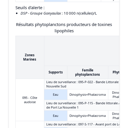
Seuils d'alerte :
DSP - Groupe Gonyaulax
: 10 000 n(cellules)/L
Résultats phytoplanctons producteurs de toxines
lipophiles
Zones
Marines
Famille
Supports
Phytopla
phytoplanctons
Lieu de surveillance : 095-P-022 - Bande Littorale - Port
Nouvelle Sud
Dinophysi
Eau
Dinophysis+Phalacroma
Phalacro
095 - Côte
audoise
Lieu de surveillance : 095-P-115 - Bande littorale Aude
de Port La Nouvelle 1
Dinophysi
Eau
Dinophysis+Phalacroma
Phalacro
Lieu de surveillance : 097-S-117 - Avant port de Leucat