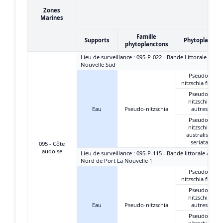
Zones
Marines
Famille
Supports
Phytoplancto
phytoplanctons
Lieu de surveillance : 095-P-022 - Bande Littorale - Port
Nouvelle Sud
Pseudo-
nitzschia fines
Pseudo-
nitzschia
Eau
Pseudo-nitzschia
autres
Pseudo-
nitzschia
australis +
seriata
095 - Côte
audoise
Lieu de surveillance : 095-P-115 - Bande littorale Aude 
Nord de Port La Nouvelle 1
Pseudo-
nitzschia fines
Pseudo-
nitzschia
Eau
Pseudo-nitzschia
autres
Pseudo-