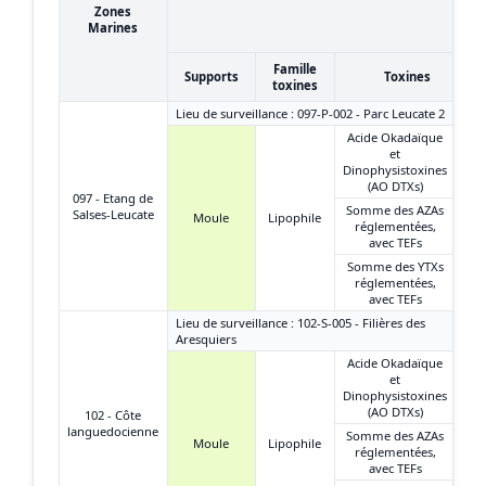
Zones
Marines
Famille
Supports
Toxines
toxines
Lieu de surveillance : 097-P-002 - Parc Leucate 2
Acide Okadaïque
et
Dinophysistoxines
(AO DTXs)
097 - Etang de
Somme des AZAs
Salses-Leucate
Moule
Lipophile
réglementées,
avec TEFs
Somme des YTXs
réglementées,
avec TEFs
Lieu de surveillance : 102-S-005 - Filières des
Aresquiers
Acide Okadaïque
et
Dinophysistoxines
(AO DTXs)
102 - Côte
languedocienne
Somme des AZAs
Moule
Lipophile
réglementées,
avec TEFs