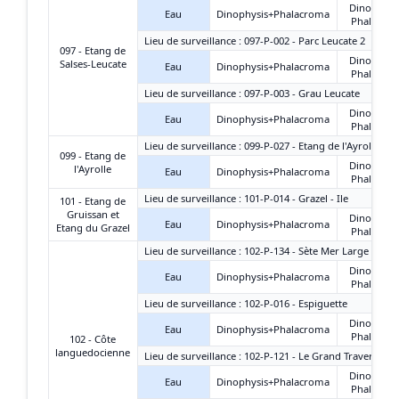
Dinophysi
Eau
Dinophysis+Phalacroma
Phalacro
Lieu de surveillance : 097-P-002 - Parc Leucate 2
097 - Etang de
Dinophysi
Salses-Leucate
Eau
Dinophysis+Phalacroma
Phalacro
Lieu de surveillance : 097-P-003 - Grau Leucate
Dinophysi
Eau
Dinophysis+Phalacroma
Phalacro
Lieu de surveillance : 099-P-027 - Etang de l'Ayrolle - G
099 - Etang de
Dinophysi
l'Ayrolle
Eau
Dinophysis+Phalacroma
Phalacro
Lieu de surveillance : 101-P-014 - Grazel - Ile
101 - Etang de
Gruissan et
Dinophysi
Eau
Dinophysis+Phalacroma
Etang du Grazel
Phalacro
Lieu de surveillance : 102-P-134 - Sète Mer Large
Dinophysi
Eau
Dinophysis+Phalacroma
Phalacro
Lieu de surveillance : 102-P-016 - Espiguette
Dinophysi
Eau
Dinophysis+Phalacroma
Phalacro
102 - Côte
languedocienne
Lieu de surveillance : 102-P-121 - Le Grand Travers Oue
Dinophysi
Eau
Dinophysis+Phalacroma
Phalacro