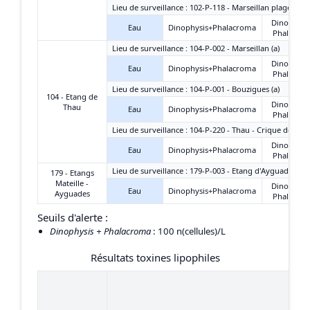
Lieu de surveillance : 102-P-118 - Marseillan plage-est
Dinophysi
Eau
Dinophysis+Phalacroma
Phalacro
Lieu de surveillance : 104-P-002 - Marseillan (a)
Dinophysi
Eau
Dinophysis+Phalacroma
Phalacro
Lieu de surveillance : 104-P-001 - Bouzigues (a)
104 - Etang de
Dinophysi
Thau
Eau
Dinophysis+Phalacroma
Phalacro
Lieu de surveillance : 104-P-220 - Thau - Crique de l'An
Dinophysi
Eau
Dinophysis+Phalacroma
Phalacro
Lieu de surveillance : 179-P-003 - Etang d'Ayguades - C
179 - Etangs
Mateille -
Dinophysi
Eau
Dinophysis+Phalacroma
Ayguades
Phalacro
Seuils d'alerte :
Dinophysis + Phalacroma
: 100 n(cellules)/L
Résultats toxines lipophiles