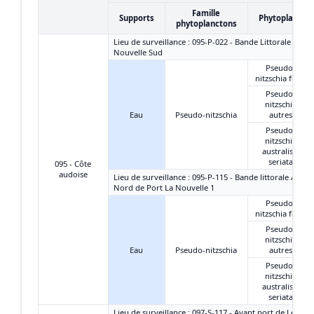
Famille
Supports
Phytoplancto
phytoplanctons
Lieu de surveillance : 095-P-022 - Bande Littorale - Port
Nouvelle Sud
Pseudo-
nitzschia fines
Pseudo-
nitzschia
Eau
Pseudo-nitzschia
autres
Pseudo-
nitzschia
australis +
seriata
095 - Côte
audoise
Lieu de surveillance : 095-P-115 - Bande littorale Aude 
Nord de Port La Nouvelle 1
Pseudo-
nitzschia fines
Pseudo-
nitzschia
Eau
Pseudo-nitzschia
autres
Pseudo-
nitzschia
australis +
seriata
Lieu de surveillance : 097-S-117 - Avant port de Leucate