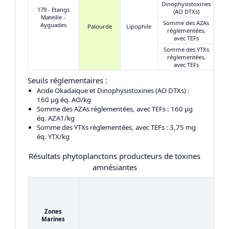
Dinophysistoxines
179 - Etangs
(AO DTXs)
Mateille -
Somme des AZAs
Ayguades
Palourde
Lipophile
réglementées,
avec TEFs
Somme des YTXs
réglementées,
avec TEFs
Seuils réglementaires :
Acide Okadaïque et Dinophysistoxines (AO DTXs)
:
160 μg éq. AO/kg
Somme des AZAs réglementées, avec TEFs
: 160 μg
éq. AZA1/kg
Somme des YTXs réglementées, avec TEFs
: 3,75 mg
éq. YTX/kg
Résultats phytoplanctons producteurs de toxines
amnésiantes
Zones
Marines