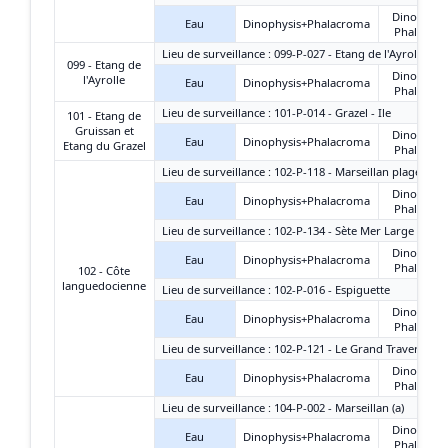
Dinophysi
Eau
Dinophysis+Phalacroma
Phalacro
Lieu de surveillance : 099-P-027 - Etang de l'Ayrolle - G
099 - Etang de
Dinophysi
l'Ayrolle
Eau
Dinophysis+Phalacroma
Phalacro
Lieu de surveillance : 101-P-014 - Grazel - Ile
101 - Etang de
Gruissan et
Dinophysi
Eau
Dinophysis+Phalacroma
Etang du Grazel
Phalacro
Lieu de surveillance : 102-P-118 - Marseillan plage-est
Dinophysi
Eau
Dinophysis+Phalacroma
Phalacro
Lieu de surveillance : 102-P-134 - Sète Mer Large
Dinophysi
Eau
Dinophysis+Phalacroma
Phalacro
102 - Côte
languedocienne
Lieu de surveillance : 102-P-016 - Espiguette
Dinophysi
Eau
Dinophysis+Phalacroma
Phalacro
Lieu de surveillance : 102-P-121 - Le Grand Travers Oue
Dinophysi
Eau
Dinophysis+Phalacroma
Phalacro
Lieu de surveillance : 104-P-002 - Marseillan (a)
Dinophysi
Eau
Dinophysis+Phalacroma
Phalacro