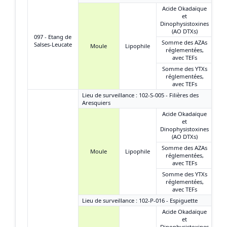
Acide Okadaïque
et
Dinophysistoxines
(AO DTXs)
097 - Etang de
Somme des AZAs
Salses-Leucate
Moule
Lipophile
réglementées,
avec TEFs
Somme des YTXs
réglementées,
avec TEFs
Lieu de surveillance : 102-S-005 - Filières des
Aresquiers
Acide Okadaïque
et
Dinophysistoxines
(AO DTXs)
Somme des AZAs
Moule
Lipophile
réglementées,
avec TEFs
Somme des YTXs
réglementées,
avec TEFs
Lieu de surveillance : 102-P-016 - Espiguette
Acide Okadaïque
et
Dinophysistoxines