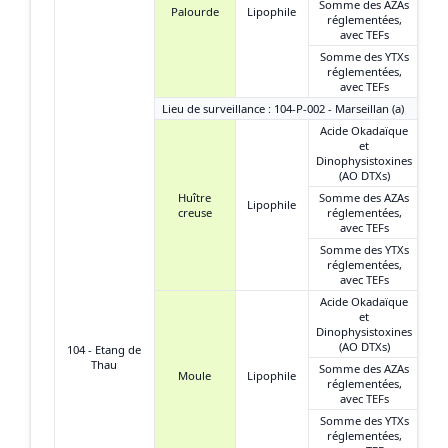
Somme des AZAs
Palourde
Lipophile
réglementées,
avec TEFs
Somme des YTXs
réglementées,
avec TEFs
Lieu de surveillance : 104-P-002 - Marseillan (a)
Acide Okadaïque
et
Dinophysistoxines
(AO DTXs)
Huître
Somme des AZAs
Lipophile
creuse
réglementées,
avec TEFs
Somme des YTXs
réglementées,
avec TEFs
Acide Okadaïque
et
Dinophysistoxines
(AO DTXs)
104 - Etang de
Thau
Somme des AZAs
Moule
Lipophile
réglementées,
avec TEFs
Somme des YTXs
réglementées,