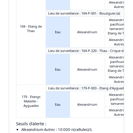
Alexandrium
Autres
Lieu de surveillance : 104-P-001 - Bouzigues (a)
Alexandrium
pacificum +
104 - Etang de
tamarense -
Thau
Eau
Alexandrium
Etang de Thau
Alexandrium
Autres
Lieu de surveillance : 104-P-220 - Thau - Crique de l'An
Alexandrium
pacificum +
tamarense -
Eau
Alexandrium
Etang de Thau
Alexandrium
Autres
Lieu de surveillance : 179-P-003 - Etang d'Ayguades - C
Alexandrium
179 - Etangs
pacificum +
Mateille -
tamarense
Eau
Alexandrium
Ayguades
Alexandrium
Autres
Seuils d'alerte :
Alexandrium Autres
: 10 000 n(cellules)/L