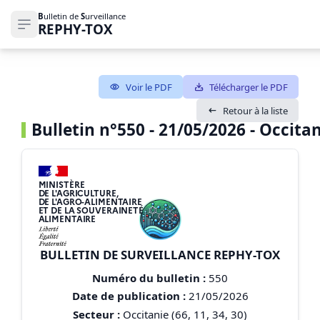
B
ulletin de
S
urveillance
REPHY-TOX
Ouvrir le menu de navigation
Voir le PDF
Télécharger le PDF
Retour à la liste
Bulletin n°550 - 21/05/2026 - Occitani
MINISTÈRE
DE L'AGRICULTURE,
DE L'AGRO-ALIMENTAIRE
ET DE LA SOUVERAINETÉ
ALIMENTAIRE
BULLETIN DE SURVEILLANCE REPHY-TOX
Numéro du bulletin :
550
Date de publication :
21/05/2026
Secteur :
Occitanie (66, 11, 34, 30)