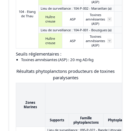
(ASP)
Lieu de surveillance : 104-P-002 - Marseillan (a)
104 - Etang
Toxines
de Thau
Huître
ASP
amnésiantes
/
creuse
(ASP)
Lieu de surveillance : 104-P-001 - Bouzigues (a)
Toxines
Huître
ASP
amnésiantes
/
creuse
(ASP)
Seuils réglementaires :
Toxines amnésiantes (ASP)
: 20 mg AD/kg
Résultats phytoplanctons producteurs de toxines
paralysantes
Zones
Marines
Famille
Supports
Phytoplancto
phytoplanctons
Lieu de surveillance : 095-P-022 - Bande Littorale - Port