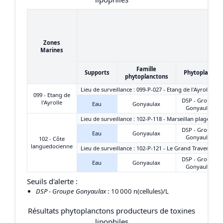
Zones
Marines
Famille
Supports
Phytoplancto
phytoplanctons
Lieu de surveillance : 099-P-027 - Etang de l'Ayrolle - G
099 - Etang de
DSP - Groupe
l'Ayrolle
Eau
Gonyaulax
Gonyaulax
Lieu de surveillance : 102-P-118 - Marseillan plage-est
DSP - Groupe
Eau
Gonyaulax
Gonyaulax
102 - Côte
languedocienne
Lieu de surveillance : 102-P-121 - Le Grand Travers Oue
DSP - Groupe
Eau
Gonyaulax
Gonyaulax
Seuils d'alerte :
DSP - Groupe Gonyaulax
: 10 000 n(cellules)/L
Résultats phytoplanctons producteurs de toxines
lipophiles