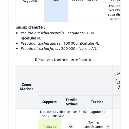
Ayguades
Pseudo-
nitzschia
australis +
seriata
Seuils d'alerte :
Pseudo-nitzschia australis + seriata
: 50 000
n(cellules)/L
Pseudo-nitzschia autres
: 100 000 n(cellules)/L
Pseudo-nitzschia fines
: 300 000 n(cellules)/L
Résultats toxines amnésiantes
du
25/04/2
au
01/05/2
Zones
(Semai
Marines
18)
Famille
Supports
Toxines
toxines
Lieu de surveillance : 104-S-462 - Lagune de
Thau - Belle vue
Toxines
Palourde
ASP
amnésiantes
/