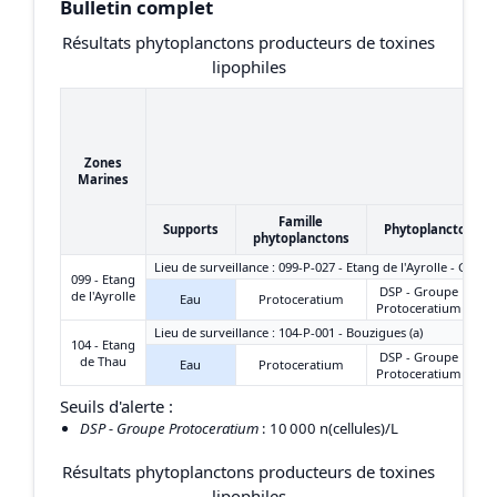
Bulletin complet
Résultats phytoplanctons producteurs de toxines
lipophiles
Zones
Marines
Famille
Supports
Phytoplanctons
phytoplanctons
Lieu de surveillance : 099-P-027 - Etang de l'Ayrolle - Grau
099 - Etang
DSP - Groupe
de l'Ayrolle
Eau
Protoceratium
Protoceratium
Lieu de surveillance : 104-P-001 - Bouzigues (a)
104 - Etang
DSP - Groupe
de Thau
Eau
Protoceratium
Protoceratium
Seuils d'alerte :
DSP - Groupe Protoceratium
: 10 000 n(cellules)/L
Résultats phytoplanctons producteurs de toxines
lipophiles