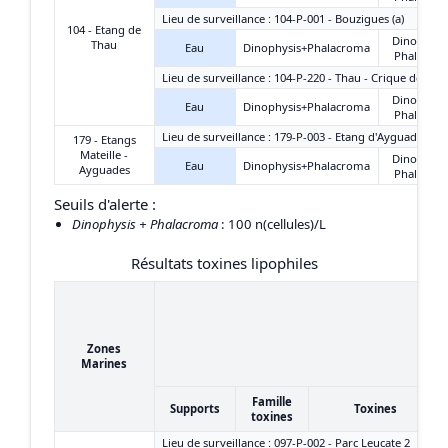
Lieu de surveillance : 104-P-001 - Bouzigues (a)
104 - Etang de
Dinophysi
Thau
Eau
Dinophysis+Phalacroma
Phalacro
Lieu de surveillance : 104-P-220 - Thau - Crique de l'An
Dinophysi
Eau
Dinophysis+Phalacroma
Phalacro
Lieu de surveillance : 179-P-003 - Etang d'Ayguades - C
179 - Etangs
Mateille -
Dinophysi
Eau
Dinophysis+Phalacroma
Ayguades
Phalacro
Seuils d'alerte :
Dinophysis + Phalacroma
: 100 n(cellules)/L
Résultats toxines lipophiles
Zones
Marines
Famille
Supports
Toxines
toxines
Lieu de surveillance : 097-P-002 - Parc Leucate 2