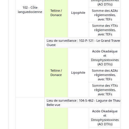
(AO DTXs)
102 - Côte
Telline /
Somme des AZAs
languedocienne
Lipophile
Donace
réglementées,
avec TEFs
Somme des YTXs
réglementées,
avec TEFs
Lieu de surveillance : 102-P-121 - Le Grand Travers
Ouest
Acide Okadaïque
et
Dinophysistoxines
(AO DTXs)
Telline /
Somme des AZAs
Lipophile
Donace
réglementées,
avec TEFs
Somme des YTXs
réglementées,
avec TEFs
Lieu de surveillance : 104-S-462 - Lagune de Thau -
Belle vue
Acide Okadaïque
et
Dinophysistoxines
(AO DTXs)