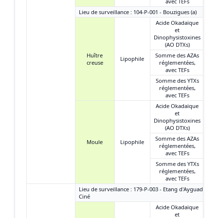
avec TEFs
Lieu de surveillance : 104-P-001 - Bouzigues (a)
Acide Okadaïque
et
Dinophysistoxines
(AO DTXs)
Huître
Somme des AZAs
Lipophile
creuse
réglementées,
avec TEFs
Somme des YTXs
réglementées,
avec TEFs
Acide Okadaïque
et
Dinophysistoxines
(AO DTXs)
Somme des AZAs
Moule
Lipophile
réglementées,
avec TEFs
Somme des YTXs
réglementées,
avec TEFs
Lieu de surveillance : 179-P-003 - Etang d'Ayguades -
Ciné
Acide Okadaïque
et