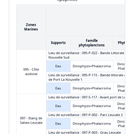
Zones
Marines
Famille
Supports
Phytopla
phytoplanctons
Lieu de surveillance : 095-P-022 - Bande Littorale - Port
Nouvelle Sud
Dinophysi
Eau
Dinophysis+Phalacroma
Phalacro
095 - Côte
audoise
Lieu de surveillance : 095-P-115 - Bande littorale Aude
de Port La Nouvelle 1
Dinophysi
Eau
Dinophysis+Phalacroma
Phalacro
Lieu de surveillance : 097-S-117 - Avant port de Leucat
Dinophysi
Eau
Dinophysis+Phalacroma
Phalacro
Lieu de surveillance : 097-P-002 - Parc Leucate 2
097 - Etang de
Dinophysi
Salses-Leucate
Eau
Dinophysis+Phalacroma
Phalacro
Lieu de surveillance : 097-P-003 - Grau Leucate