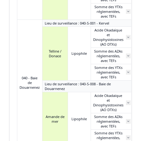
Somme des YTXs
réglementées,
N
avec TEFs
Lieu de surveillance : 040-S-001 - Kervel
Acide Okadaïque
et
5
Dinophysistoxines
(AO DTXs)
Telline /
Somme des AZAs
Lipophile
Donace
réglementées,
N
avec TEFs
Somme des YTXs
réglementées,
N
avec TEFs
040 - Baie
de
Lieu de surveillance : 040-S-008 - Baie de
Douarnenez
Douarnenez
Acide Okadaïque
et
24
Dinophysistoxines
(AO DTXs)
Amande de
Somme des AZAs
Lipophile
mer
réglementées,
N
avec TEFs
Somme des YTXs
réglementées,
N