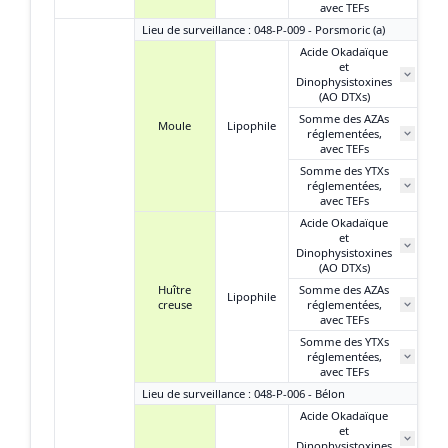
avec TEFs
Lieu de surveillance : 048-P-009 - Porsmoric (a)
Acide Okadaïque
et
1
Dinophysistoxines
(AO DTXs)
Somme des AZAs
Moule
Lipophile
réglementées,
N
avec TEFs
Somme des YTXs
0
réglementées,
avec TEFs
Acide Okadaïque
et
Dinophysistoxines
(AO DTXs)
Huître
Somme des AZAs
Lipophile
creuse
réglementées,
avec TEFs
Somme des YTXs
réglementées,
avec TEFs
Lieu de surveillance : 048-P-006 - Bélon
Acide Okadaïque
et
Dinophysistoxines