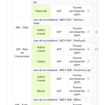
Est
Toxines
2,80 
Palourde
ASP
amnésiantes
AD/k
(ASP)
Lieu de surveillance : 046-P-041 - Kernou -
Odet
046 - Odet
Toxines
Huître
ASP
amnésiantes
2 mg A
creuse
(ASP)
Lieu de surveillance : 047-P-001 - Penfoulic
Toxines
Huître
047 - Baie
ASP
amnésiantes
≥ LD et 
creuse
de
(ASP)
Concarneau
Toxines
4,90 
Coque
ASP
amnésiantes
AD/k
(ASP)
Lieu de surveillance : 048-P-009 - Porsmoric (a)
Toxines
Huître
4,90 
ASP
amnésiantes
creuse
AD/k
(ASP)
Toxines
3,90 
Moule
ASP
amnésiantes
AD/k
(ASP)
Lieu de surveillance : 048-P-006 - Bélon
048 - Aven -
Toxines