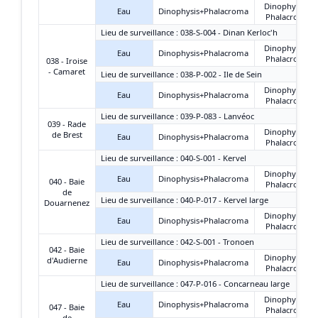
Dinophysis +
Eau
Dinophysis+Phalacroma
Phalacroma
Lieu de surveillance : 038-S-004 - Dinan Kerloc'h
Dinophysis +
Eau
Dinophysis+Phalacroma
Phalacroma
038 - Iroise
- Camaret
Lieu de surveillance : 038-P-002 - Ile de Sein
Dinophysis +
Eau
Dinophysis+Phalacroma
Phalacroma
Lieu de surveillance : 039-P-083 - Lanvéoc
039 - Rade
Dinophysis +
de Brest
Eau
Dinophysis+Phalacroma
Phalacroma
Lieu de surveillance : 040-S-001 - Kervel
Dinophysis +
Eau
Dinophysis+Phalacroma
040 - Baie
Phalacroma
de
Lieu de surveillance : 040-P-017 - Kervel large
Douarnenez
Dinophysis +
Eau
Dinophysis+Phalacroma
Phalacroma
Lieu de surveillance : 042-S-001 - Tronoen
042 - Baie
Dinophysis +
d'Audierne
Eau
Dinophysis+Phalacroma
Phalacroma
Lieu de surveillance : 047-P-016 - Concarneau large
Dinophysis +
Eau
Dinophysis+Phalacroma
047 - Baie
Phalacroma
de