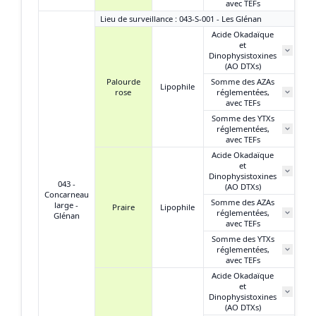
avec TEFs
Lieu de surveillance : 043-S-001 - Les Glénan
Acide Okadaïque
et
29
Dinophysistoxines
(AO DTXs)
Palourde
Somme des AZAs
Lipophile
rose
réglementées,
N
avec TEFs
Somme des YTXs
réglementées,
N
avec TEFs
Acide Okadaïque
et
Dinophysistoxines
043 -
(AO DTXs)
Concarneau
Somme des AZAs
large -
Praire
Lipophile
réglementées,
Glénan
avec TEFs
Somme des YTXs
réglementées,
avec TEFs
Acide Okadaïque
et
Dinophysistoxines
(AO DTXs)