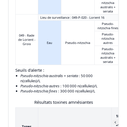
nitzschia
australis +
seriata
Lieu de surveillance : 049-P-020 - Lorient 16
Pseudo-
nitzschia fines
Pseudo-
049 - Rade
nitzschia
de Lorient -
Eau
Pseudo-nitzschia
autres
Groix
Pseudo-
nitzschia
australis +
seriata
Seuils d'alerte :
Pseudo-nitzschia australis + seriata
: 50 000
n(cellules)/L
Pseudo-nitzschia autres
: 100 000 n(cellules)/L
Pseudo-nitzschia fines
: 300 000 n(cellules)/L
Résultats toxines amnésiantes
du
18/04/
au
24/04/
Zones