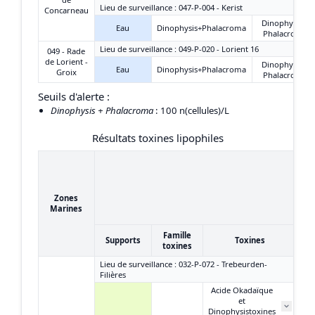
Lieu de surveillance : 047-P-004 - Kerist
Concarneau
Dinophysis +
Eau
Dinophysis+Phalacroma
Phalacroma
Lieu de surveillance : 049-P-020 - Lorient 16
049 - Rade
de Lorient -
Dinophysis +
Eau
Dinophysis+Phalacroma
Groix
Phalacroma
Seuils d'alerte :
Dinophysis + Phalacroma
: 100 n(cellules)/L
Résultats toxines lipophiles
1
2
Zones
(
Marines
Famille
Supports
Toxines
toxines
Lieu de surveillance : 032-P-072 - Trebeurden-
Filières
Acide Okadaïque
et
Dinophysistoxines