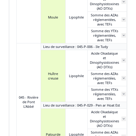
Dinophysistoxines
(AO DTXs)
Somme des AZAs
Moule
Lipophile
réglementées,
N
avec TEFs
Somme des YTXs
0
réglementées,
avec TEFs
Lieu de surveillance : 045-P-006 - Ile Tudy
Acide Okadaïque
et
Dinophysistoxines
(AO DTXs)
Huître
Somme des AZAs
Lipophile
creuse
réglementées,
avec TEFs
Somme des YTXs
réglementées,
045 - Rivière
avec TEFs
de Pont
Lieu de surveillance : 045-P-029 - Pen ar Hoat Est
L'Abbé
Acide Okadaïque
et
Dinophysistoxines
(AO DTXs)
Somme des AZAs
Palourde
Lipophile