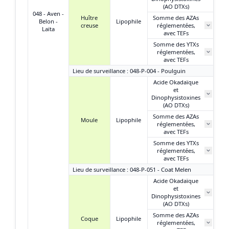
(AO DTXs)
048 - Aven -
Huître
Somme des AZAs
Belon -
Lipophile
creuse
réglementées,
Laïta
avec TEFs
Somme des YTXs
réglementées,
avec TEFs
Lieu de surveillance : 048-P-004 - Poulguin
Acide Okadaïque
et
Dinophysistoxines
(AO DTXs)
Somme des AZAs
Moule
Lipophile
réglementées,
N
avec TEFs
Somme des YTXs
0
réglementées,
avec TEFs
Lieu de surveillance : 048-P-051 - Coat Melen
Acide Okadaïque
et
1
Dinophysistoxines
(AO DTXs)
Somme des AZAs
Coque
Lipophile
réglementées,
N