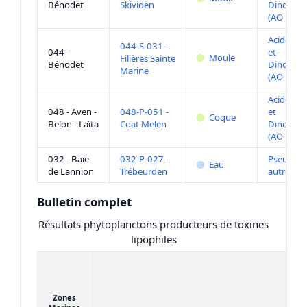
Bénodet
Skividen
Dinophys
(AO DTXs
Acide Ok
044-S-031 -
044 -
et
Moule
Filières Sainte
Bénodet
Dinophys
Marine
(AO DTXs
Acide Ok
048 - Aven -
048-P-051 -
et
Coque
Belon - Laïta
Coat Melen
Dinophys
(AO DTXs
032 - Baie
032-P-027 -
Pseudo-ni
Eau
de Lannion
Trébeurden
autres
Bulletin complet
Résultats phytoplanctons producteurs de toxines
lipophiles
Zones