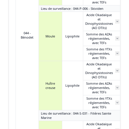
avec TEFs
Lieu de surveillance : 044-P-006 - Skividen
Acide Okadaïque
et
45
Dinophysistoxines
(AO DTXs)
044 -
Somme des AZAs
Moule
Lipophile
Bénodet
réglementées,
N
avec TEFs
Somme des YTXs
0
réglementées,
avec TEFs
Acide Okadaïque
et
Dinophysistoxines
(AO DTXs)
Huître
Somme des AZAs
Lipophile
creuse
réglementées,
avec TEFs
Somme des YTXs
réglementées,
avec TEFs
Lieu de surveillance : 044-S-031 - Filières Sainte
Marine
Acide Okadaïque
et
51