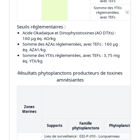
avec TEFs
Somme des YTXs
0
réglementées,
avec TEFs
Seuils réglementaires :
Acide Okadaïque et Dinophysistoxines (AO DTXs)
:
160 μg éq. AO/kg
Somme des AZAs réglementées, avec TEFs
: 160 μg
éq. AZA1/kg
Somme des YTXs réglementées, avec TEFs
: 3,75 mg
éq. YTX/kg
Résultats phytoplanctons producteurs de toxines
amnésiantes
Zones
Marines
Famille
Supports
Phytoplanctons
phytoplanctons
Lieu de surveillance : 032-P-010 - Locquemeau