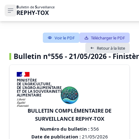
B
ulletin de
S
urveillance
REPHY-TOX
Ouvrir le menu de navigation
Voir le PDF
Télécharger le PDF
Retour à la liste
Bulletin n°556 - 21/05/2026 - Finistèr
MINISTÈRE
DE L'AGRICULTURE,
DE L'AGRO-ALIMENTAIRE
ET DE LA SOUVERAINETÉ
ALIMENTAIRE
BULLETIN COMPLÉMENTAIRE DE
SURVEILLANCE REPHY-TOX
Numéro du bulletin :
556
Date de publication :
21/05/2026