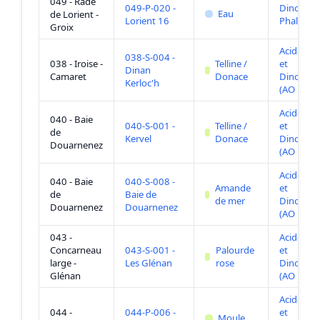
049 - Rade
049-P-020 -
Dinophys
Eau
de Lorient -
Lorient 16
Phalacro
Groix
Acide Ok
038-S-004 -
038 - Iroise -
Telline /
et
Dinan
Camaret
Donace
Dinophys
Kerloc'h
(AO DTXs
Acide Ok
040 - Baie
040-S-001 -
Telline /
et
de
Kervel
Donace
Dinophys
Douarnenez
(AO DTXs
Acide Ok
040 - Baie
040-S-008 -
Amande
et
de
Baie de
de mer
Dinophys
Douarnenez
Douarnenez
(AO DTXs
043 -
Acide Ok
Concarneau
043-S-001 -
Palourde
et
large -
Les Glénan
rose
Dinophys
Glénan
(AO DTXs
Acide Ok
044 -
044-P-006 -
et
Moule