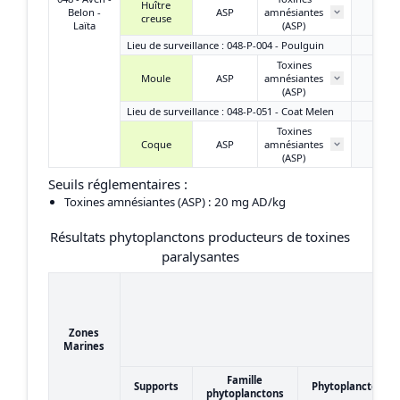
Huître
3,50 
Belon -
ASP
amnésiantes
creuse
AD/k
Laïta
(ASP)
Lieu de surveillance : 048-P-004 - Poulguin
Toxines
2,60 
Moule
ASP
amnésiantes
AD/k
(ASP)
Lieu de surveillance : 048-P-051 - Coat Melen
Toxines
7,80 
Coque
ASP
amnésiantes
AD/k
(ASP)
Seuils réglementaires :
Toxines amnésiantes (ASP)
: 20 mg AD/kg
Résultats phytoplanctons producteurs de toxines
paralysantes
Zones
Marines
Famille
Supports
Phytoplanctons
phytoplanctons