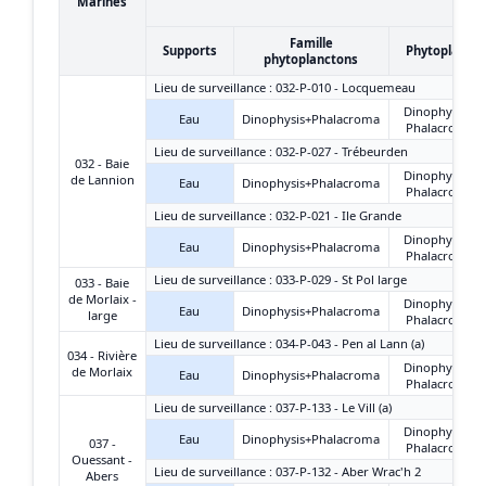
Marines
Famille
Supports
Phytoplanct
phytoplanctons
Lieu de surveillance : 032-P-010 - Locquemeau
Dinophysis +
Eau
Dinophysis+Phalacroma
Phalacroma
Lieu de surveillance : 032-P-027 - Trébeurden
032 - Baie
Dinophysis +
de Lannion
Eau
Dinophysis+Phalacroma
Phalacroma
Lieu de surveillance : 032-P-021 - Ile Grande
Dinophysis +
Eau
Dinophysis+Phalacroma
Phalacroma
Lieu de surveillance : 033-P-029 - St Pol large
033 - Baie
de Morlaix -
Dinophysis +
Eau
Dinophysis+Phalacroma
large
Phalacroma
Lieu de surveillance : 034-P-043 - Pen al Lann (a)
034 - Rivière
Dinophysis +
de Morlaix
Eau
Dinophysis+Phalacroma
Phalacroma
Lieu de surveillance : 037-P-133 - Le Vill (a)
Dinophysis +
Eau
Dinophysis+Phalacroma
037 -
Phalacroma
Ouessant -
Lieu de surveillance : 037-P-132 - Aber Wrac'h 2
Abers