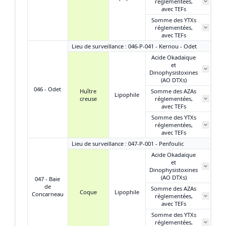
réglementées,
avec TEFs
Somme des YTXs
réglementées,
avec TEFs
Lieu de surveillance : 046-P-041 - Kernou - Odet
Acide Okadaïque
et
Dinophysistoxines
(AO DTXs)
046 - Odet
Huître
Somme des AZAs
Lipophile
creuse
réglementées,
avec TEFs
Somme des YTXs
réglementées,
avec TEFs
Lieu de surveillance : 047-P-001 - Penfoulic
Acide Okadaïque
et
14
Dinophysistoxines
(AO DTXs)
047 - Baie
de
Somme des AZAs
Coque
Lipophile
Concarneau
réglementées,
N
avec TEFs
Somme des YTXs
0
réglementées,