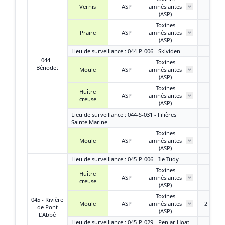
Vernis
ASP
amnésiantes
/
(ASP)
Toxines
Praire
ASP
amnésiantes
/
(ASP)
Lieu de surveillance : 044-P-006 - Skividen
044 -
Toxines
4,20 
Bénodet
Moule
ASP
amnésiantes
AD/k
(ASP)
Toxines
Huître
4,60 
ASP
amnésiantes
creuse
AD/k
(ASP)
Lieu de surveillance : 044-S-031 - Filières
Sainte Marine
Toxines
2,40 
Moule
ASP
amnésiantes
AD/k
(ASP)
Lieu de surveillance : 045-P-006 - Ile Tudy
Toxines
Huître
1,90 
ASP
amnésiantes
creuse
AD/k
(ASP)
Toxines
045 - Rivière
Moule
ASP
amnésiantes
2 mg A
de Pont
(ASP)
L'Abbé
Lieu de surveillance : 045-P-029 - Pen ar Hoat