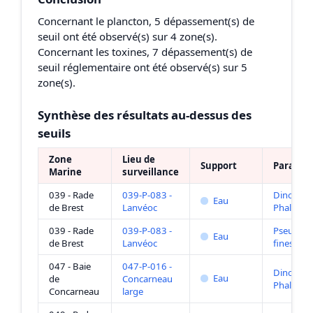
Concernant le plancton, 5 dépassement(s) de
seuil ont été observé(s) sur 4 zone(s).
Concernant les toxines, 7 dépassement(s) de
seuil réglementaire ont été observé(s) sur 5
zone(s).
Synthèse des résultats au-dessus des
seuils
Zone
Lieu de
Support
Paramèt
Marine
surveillance
039 - Rade
039-P-083 -
Dinophys
Eau
de Brest
Lanvéoc
Phalacro
039 - Rade
039-P-083 -
Pseudo-ni
Eau
de Brest
Lanvéoc
fines
047 - Baie
047-P-016 -
Dinophys
Eau
de
Concarneau
Phalacro
Concarneau
large