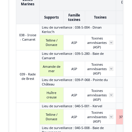
(Sema
Marines
17)
Famille
Supports
Toxines
toxines
Lieu de surveillance : 038-S-004 - Dinan
Kerloc'h
038 - Iroise
Toxines
- Camaret
Telline /
ASP
amnésiantes
/
Donace
(ASP)
Lieu de surveillance : 039-S-280 - Baie de
Camaret
Toxines
Amande de
ASP
amnésiantes
< L
mer
(ASP)
039 - Rade
de Brest
Lieu de surveillance : 039-P-068 - Pointe du
Château
Toxines
Huître
ASP
amnésiantes
/
creuse
(ASP)
Lieu de surveillance : 040-S-001 - Kervel
Toxines
Telline /
ASP
amnésiantes
37 mg A
Donace
(ASP)
Lieu de surveillance : 040-S-008 - Baie de