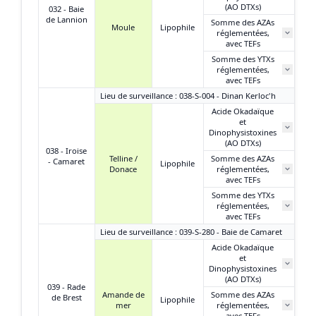
(AO DTXs)
032 - Baie
de Lannion
Somme des AZAs
Moule
Lipophile
réglementées,
avec TEFs
Somme des YTXs
réglementées,
avec TEFs
Lieu de surveillance : 038-S-004 - Dinan Kerloc'h
Acide Okadaïque
et
Dinophysistoxines
(AO DTXs)
038 - Iroise
Telline /
Somme des AZAs
- Camaret
Lipophile
Donace
réglementées,
avec TEFs
Somme des YTXs
réglementées,
avec TEFs
Lieu de surveillance : 039-S-280 - Baie de Camaret
Acide Okadaïque
et
N
Dinophysistoxines
(AO DTXs)
039 - Rade
Amande de
Somme des AZAs
de Brest
Lipophile
mer
réglementées,
N
avec TEFs