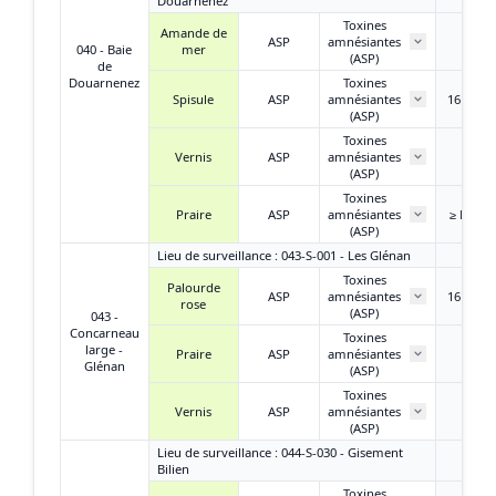
Douarnenez
Toxines
Amande de
2,30 
ASP
amnésiantes
040 - Baie
mer
AD/k
(ASP)
de
Douarnenez
Toxines
Spisule
ASP
amnésiantes
16 mg A
(ASP)
Toxines
2,60 
Vernis
ASP
amnésiantes
AD/k
(ASP)
Toxines
Praire
ASP
amnésiantes
≥ LD et 
(ASP)
Lieu de surveillance : 043-S-001 - Les Glénan
Toxines
Palourde
ASP
amnésiantes
16 mg A
rose
(ASP)
043 -
Concarneau
Toxines
large -
Praire
ASP
amnésiantes
/
Glénan
(ASP)
Toxines
Vernis
ASP
amnésiantes
/
(ASP)
Lieu de surveillance : 044-S-030 - Gisement
Bilien
Toxines