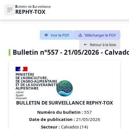
B
ulletin de
S
urveillance
REPHY-TOX
Ouvrir le menu de navigation
Voir le PDF
Télécharger le PDF
Retour à la liste
Bulletin n°557 - 21/05/2026 - Calvado
MINISTÈRE
DE L'AGRICULTURE,
DE L'AGRO-ALIMENTAIRE
ET DE LA SOUVERAINETÉ
ALIMENTAIRE
BULLETIN DE SURVEILLANCE REPHY-TOX
Numéro du bulletin :
557
Date de publication :
21/05/2026
Secteur :
Calvados (14)