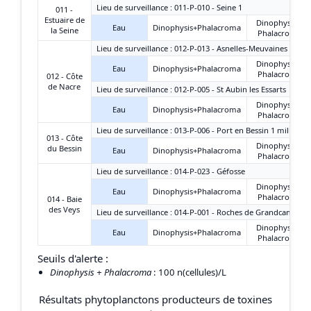
Lieu de surveillance : 011-P-010 - Seine 1
011 -
Estuaire de
Dinophysis +
Eau
Dinophysis+Phalacroma
la Seine
Phalacroma
Lieu de surveillance : 012-P-013 - Asnelles-Meuvaines
Dinophysis +
Eau
Dinophysis+Phalacroma
Phalacroma
012 - Côte
de Nacre
Lieu de surveillance : 012-P-005 - St Aubin les Essarts
Dinophysis +
Eau
Dinophysis+Phalacroma
Phalacroma
Lieu de surveillance : 013-P-006 - Port en Bessin 1 mille
013 - Côte
Dinophysis +
du Bessin
Eau
Dinophysis+Phalacroma
Phalacroma
Lieu de surveillance : 014-P-023 - Géfosse
Dinophysis +
Eau
Dinophysis+Phalacroma
Phalacroma
014 - Baie
des Veys
Lieu de surveillance : 014-P-001 - Roches de Grandcamp
Dinophysis +
Eau
Dinophysis+Phalacroma
Phalacroma
Seuils d'alerte :
Dinophysis + Phalacroma
: 100 n(cellules)/L
Résultats phytoplanctons producteurs de toxines