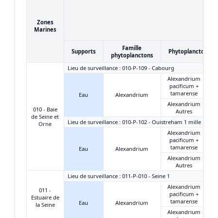
Zones
Marines
Famille
Supports
Phytoplanctons
phytoplanctons
Lieu de surveillance : 010-P-109 - Cabourg
Alexandrium
pacificum +
tamarense
Eau
Alexandrium
Alexandrium
010 - Baie
Autres
de Seine et
Lieu de surveillance : 010-P-102 - Ouistreham 1 mille
Orne
Alexandrium
pacificum +
tamarense
Eau
Alexandrium
Alexandrium
Autres
Lieu de surveillance : 011-P-010 - Seine 1
Alexandrium
011 -
pacificum +
Estuaire de
tamarense
Eau
Alexandrium
la Seine
Alexandrium