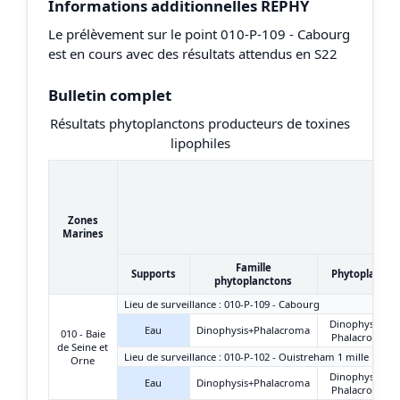
Informations additionnelles REPHY
Le prélèvement sur le point 010-P-109 - Cabourg
est en cours avec des résultats attendus en S22
Bulletin complet
Résultats phytoplanctons producteurs de toxines
lipophiles
Zones
Marines
Famille
Supports
Phytoplancto
phytoplanctons
Lieu de surveillance : 010-P-109 - Cabourg
Dinophysis +
Eau
Dinophysis+Phalacroma
010 - Baie
Phalacroma
de Seine et
Lieu de surveillance : 010-P-102 - Ouistreham 1 mille
Orne
Dinophysis +
Eau
Dinophysis+Phalacroma
Phalacroma