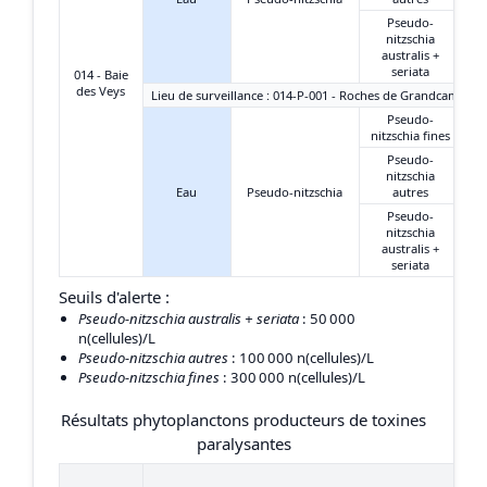
Pseudo-
nitzschia
australis +
seriata
014 - Baie
des Veys
Lieu de surveillance : 014-P-001 - Roches de Grandcamp
Pseudo-
nitzschia fines
Pseudo-
nitzschia
Eau
Pseudo-nitzschia
autres
Pseudo-
nitzschia
australis +
seriata
Seuils d'alerte :
Pseudo-nitzschia australis + seriata
: 50 000
n(cellules)/L
Pseudo-nitzschia autres
: 100 000 n(cellules)/L
Pseudo-nitzschia fines
: 300 000 n(cellules)/L
Résultats phytoplanctons producteurs de toxines
paralysantes