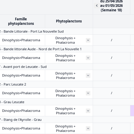
du 25/04/2026
au 01/05/2026
(Semaine 18)
Famille
Phytoplanctons
phytoplanctons
2 - Bande Littorale - Port La Nouvelle Sud
Dinophysis +
Dinophysis+Phalacroma
/
Phalacroma
5 - Bande littorale Aude - Nord de Port La Nouvelle 1
Dinophysis +
Dinophysis+Phalacroma
/
Phalacroma
7 - Avant port de Leucate - Sud
Dinophysis +
Dinophysis+Phalacroma
/
Phalacroma
2 - Parc Leucate 2
Dinophysis +
Dinophysis+Phalacroma
/
Phalacroma
3 - Grau Leucate
Dinophysis +
Dinophysis+Phalacroma
/
Phalacroma
 - Etang de l'Ayrolle - Grau
Dinophysis +
Dinophysis+Phalacroma
/
Phalacroma