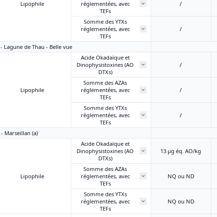
Lipophile
réglementées, avec
/
TEFs
Somme des YTXs
réglementées, avec
/
TEFs
2 - Lagune de Thau - Belle vue
Acide Okadaïque et
Dinophysistoxines (AO
/
DTXs)
Somme des AZAs
Lipophile
réglementées, avec
/
TEFs
Somme des YTXs
réglementées, avec
/
TEFs
- Marseillan (a)
Acide Okadaïque et
Dinophysistoxines (AO
13 μg éq. AO/kg
DTXs)
Somme des AZAs
Lipophile
réglementées, avec
NQ ou ND
TEFs
Somme des YTXs
réglementées, avec
NQ ou ND
TEFs