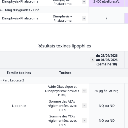
Dinophysis+Phalacroma
2 400 n(cellules)/L
Phalacroma
3 - Etang d'Ayguades - Ciné
Dinophysis +
Dinophysis+Phalacroma
/
Phalacroma
Résultats toxines lipophiles
du 25/04/2026
au 01/05/2026
(Semaine 18)
Famille toxines
Toxines
 - Parc Leucate 2
Acide Okadaïque et
Dinophysistoxines (AO
30 μg éq. AO/kg
DTXs)
Somme des AZAs
Lipophile
réglementées, avec
NQ ou ND
TEFs
Somme des YTXs
réglementées, avec
NQ ou ND
TEFs