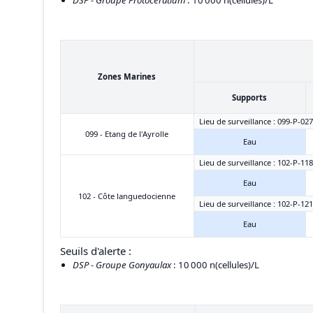
DSP - Groupe Protoceratium
: 10 000 n(cellules)/L
Zones Marines
Supports
Lieu de surveillance : 099-P-027
099 - Etang de l'Ayrolle
Eau
Lieu de surveillance : 102-P-118
Eau
102 - Côte languedocienne
Lieu de surveillance : 102-P-12
Eau
Seuils d'alerte :
DSP - Groupe Gonyaulax
: 10 000 n(cellules)/L