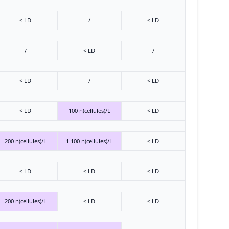
< LD
/
< LD
/
< LD
/
< LD
/
< LD
< LD
100 n(cellules)/L
< LD
200 n(cellules)/L
1 100 n(cellules)/L
< LD
< LD
< LD
< LD
200 n(cellules)/L
< LD
< LD