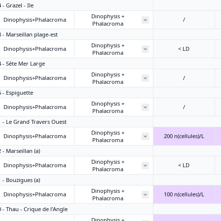
- Grazel - Ile
Dinophysis +
Dinophysis+Phalacroma
/
Phalacroma
8 - Marseillan plage-est
Dinophysis +
Dinophysis+Phalacroma
< LD
Phalacroma
4 - Sète Mer Large
Dinophysis +
Dinophysis+Phalacroma
/
Phalacroma
6 - Espiguette
Dinophysis +
Dinophysis+Phalacroma
/
Phalacroma
1 - Le Grand Travers Ouest
Dinophysis +
Dinophysis+Phalacroma
200 n(cellules)/L
Phalacroma
 - Marseillan (a)
Dinophysis +
Dinophysis+Phalacroma
< LD
Phalacroma
1 - Bouzigues (a)
Dinophysis +
Dinophysis+Phalacroma
100 n(cellules)/L
Phalacroma
0 - Thau - Crique de l'Angle
Dinophysis +