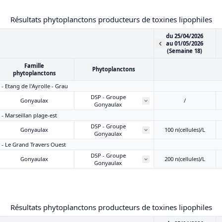
Résultats phytoplanctons producteurs de toxines lipophiles
du 25/04/2026
au 01/05/2026
(Semaine 18)
Famille
Phytoplanctons
phytoplanctons
 - Etang de l'Ayrolle - Grau
DSP - Groupe
Gonyaulax
/
Gonyaulax
 - Marseillan plage-est
DSP - Groupe
Gonyaulax
100 n(cellules)/L
Gonyaulax
1 - Le Grand Travers Ouest
DSP - Groupe
Gonyaulax
200 n(cellules)/L
Gonyaulax
Résultats phytoplanctons producteurs de toxines lipophiles