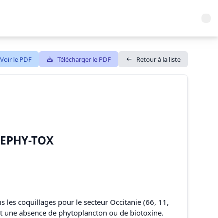
Voir le PDF
Télécharger le PDF
Retour à la liste
REPHY-TOX
6
 les coquillages pour le secteur Occitanie (66, 11,
ent une absence de phytoplancton ou de biotoxine.