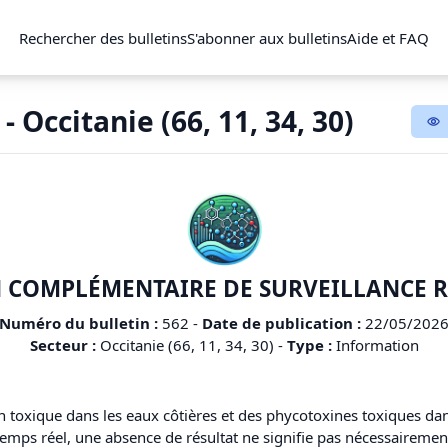
Rechercher des bulletins
S'abonner aux bulletins
Aide et FAQ
- Occitanie (66, 11, 34, 30)
 COMPLÉMENTAIRE DE SURVEILLANCE 
Numéro du bulletin :
562
-
Date de publication :
22/05/202
Secteur :
Occitanie (66, 11, 34, 30)
-
Type :
Information
n toxique dans les eaux côtières et des phycotoxines toxiques dans
n temps réel, une absence de résultat ne signifie pas nécessairem