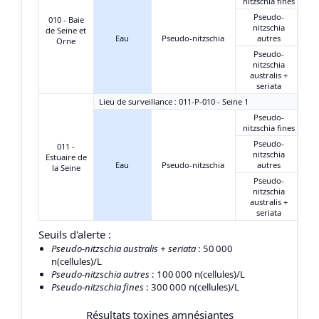
nitzschia fines
Pseudo-
010 - Baie
nitzschia
de Seine et
Eau
Pseudo-nitzschia
autres
Orne
Pseudo-
nitzschia
australis +
seriata
Lieu de surveillance : 011-P-010 - Seine 1
Pseudo-
nitzschia fines
Pseudo-
011 -
nitzschia
Estuaire de
Eau
Pseudo-nitzschia
autres
la Seine
Pseudo-
nitzschia
australis +
seriata
Seuils d'alerte :
Pseudo-nitzschia australis + seriata
: 50 000
n(cellules)/L
Pseudo-nitzschia autres
: 100 000 n(cellules)/L
Pseudo-nitzschia fines
: 300 000 n(cellules)/L
Résultats toxines amnésiantes