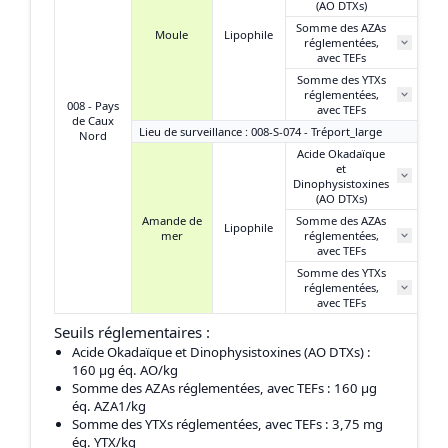
(AO DTXs)
Somme des AZAs
Moule
Lipophile
réglementées,
avec TEFs
Somme des YTXs
réglementées,
008 - Pays
avec TEFs
de Caux
Lieu de surveillance : 008-S-074 - Tréport_large
Nord
Acide Okadaïque
et
Dinophysistoxines
(AO DTXs)
Amande de
Somme des AZAs
Lipophile
mer
réglementées,
avec TEFs
Somme des YTXs
réglementées,
avec TEFs
Seuils réglementaires :
Acide Okadaïque et Dinophysistoxines (AO DTXs)
:
160 μg éq. AO/kg
Somme des AZAs réglementées, avec TEFs
: 160 μg
éq. AZA1/kg
Somme des YTXs réglementées, avec TEFs
: 3,75 mg
éq. YTX/kg