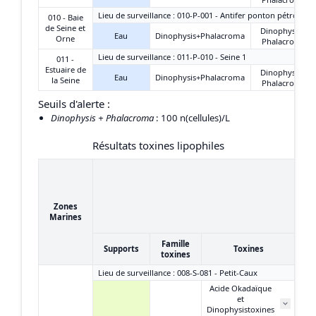
Lieu de surveillance : 010-P-001 - Antifer ponton pétrolier
010 - Baie
de Seine et
Dinophysis +
Eau
Dinophysis+Phalacroma
Orne
Phalacroma
Lieu de surveillance : 011-P-010 - Seine 1
011 -
Estuaire de
Dinophysis +
Eau
Dinophysis+Phalacroma
la Seine
Phalacroma
Seuils d'alerte :
Dinophysis + Phalacroma
: 100 n(cellules)/L
Résultats toxines lipophiles
28
03
Zones
(
Marines
Famille
Supports
Toxines
toxines
Lieu de surveillance : 008-S-081 - Petit-Caux
Acide Okadaïque
et
Dinophysistoxines