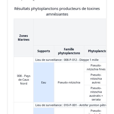
Résultats phytoplanctons producteurs de toxines
amnésiantes
Zones
Marines
Famille
Supports
Phytoplanctons
phytoplanctons
Lieu de surveillance : 008-P-012 - Dieppe 1 mille
Pseudo-
nitzschia fines
Pseudo-
008 - Pays
nitzschia
de Caux
Eau
Pseudo-nitzschia
autres
Nord
Pseudo-
nitzschia
australis +
seriata
Lieu de surveillance : 010-P-001 - Antifer ponton pétrolier
Pseudo-