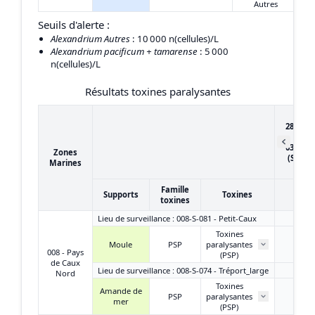
Autres
Seuils d'alerte :
Alexandrium Autres
: 10 000 n(cellules)/L
Alexandrium pacificum + tamarense
: 5 000
n(cellules)/L
Résultats toxines paralysantes
du
28/03/2
au
03/04/2
Zones
(Semai
Marines
14)
Famille
Supports
Toxines
toxines
Lieu de surveillance : 008-S-081 - Petit-Caux
Toxines
Moule
PSP
paralysantes
/
008 - Pays
(PSP)
de Caux
Lieu de surveillance : 008-S-074 - Tréport_large
Nord
Toxines
Amande de
PSP
paralysantes
/
mer
(PSP)