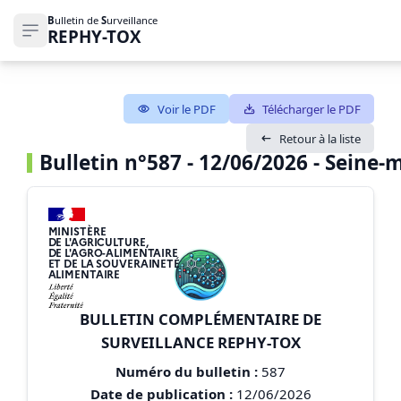
B
ulletin de
S
urveillance
REPHY-TOX
Ouvrir le menu de navigation
Voir le PDF
Télécharger le PDF
Retour à la liste
Bulletin n°587 - 12/06/2026 - Seine-
MINISTÈRE
DE L'AGRICULTURE,
DE L'AGRO-ALIMENTAIRE
ET DE LA SOUVERAINETÉ
ALIMENTAIRE
BULLETIN COMPLÉMENTAIRE DE
SURVEILLANCE REPHY-TOX
Numéro du bulletin :
587
Date de publication :
12/06/2026