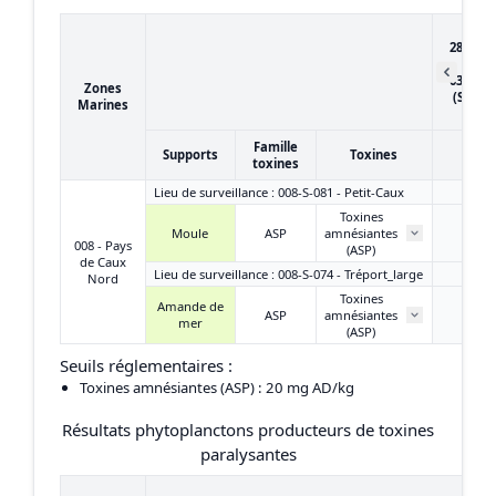
du
28/03/2
au
03/04/2
Zones
(Semai
Marines
14)
Famille
Supports
Toxines
toxines
Lieu de surveillance : 008-S-081 - Petit-Caux
Toxines
Moule
ASP
amnésiantes
/
008 - Pays
(ASP)
de Caux
Lieu de surveillance : 008-S-074 - Tréport_large
Nord
Toxines
Amande de
ASP
amnésiantes
/
mer
(ASP)
Seuils réglementaires :
Toxines amnésiantes (ASP)
: 20 mg AD/kg
Résultats phytoplanctons producteurs de toxines
paralysantes