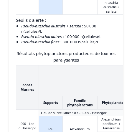
nitzschia
australis +
seriata
Seuils d'alerte :
Pseudo-nitzschia australis + seriata
: 50 000
n(cellules)/L
Pseudo-nitzschia autres
: 100 000 n(cellules)/L
Pseudo-nitzschia fines
: 300 000 n(cellules)/L
Résultats phytoplanctons producteurs de toxines
paralysantes
Zones
Marines
Famille
Supports
Phytoplanctons
phytoplanctons
Lieu de surveillance : 090-P-005 - Hossegor
Alexandrium
090 - Lac
pacificum +
d'Hossegor
tamarense
Eau
Alexandrium