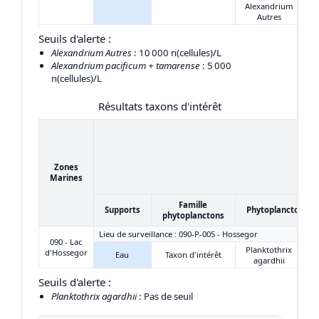
Alexandrium
Autres
Seuils d'alerte :
Alexandrium Autres
: 10 000 n(cellules)/L
Alexandrium pacificum + tamarense
: 5 000
n(cellules)/L
Résultats taxons d'intérêt
Zones
Marines
Famille
Supports
Phytoplanctons
phytoplanctons
Lieu de surveillance : 090-P-005 - Hossegor
090 - Lac
Planktothrix
d'Hossegor
Eau
Taxon d'intérêt
agardhii
Seuils d'alerte :
Planktothrix agardhii
: Pas de seuil