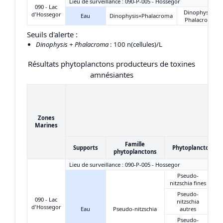
Lieu de surveillance : 090-P-005 - Hossegor
090 - Lac
Dinophysis +
d'Hossegor
Eau
Dinophysis+Phalacroma
Phalacroma
Seuils d'alerte :
Dinophysis + Phalacroma
: 100 n(cellules)/L
Résultats phytoplanctons producteurs de toxines
amnésiantes
Zones
Marines
Famille
Supports
Phytoplanctons
phytoplanctons
Lieu de surveillance : 090-P-005 - Hossegor
Pseudo-
nitzschia fines
Pseudo-
090 - Lac
nitzschia
d'Hossegor
Eau
Pseudo-nitzschia
autres
Pseudo-