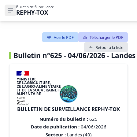
B
ulletin de
S
urveillance
REPHY-TOX
Ouvrir le menu de navigation
Voir le PDF
Télécharger le PDF
Retour à la liste
Bulletin n°625 - 04/06/2026 - Landes 
MINISTÈRE
DE L'AGRICULTURE,
DE L'AGRO-ALIMENTAIRE
ET DE LA SOUVERAINETÉ
ALIMENTAIRE
BULLETIN DE SURVEILLANCE REPHY-TOX
Numéro du bulletin :
625
Date de publication :
04/06/2026
Secteur :
Landes (40)