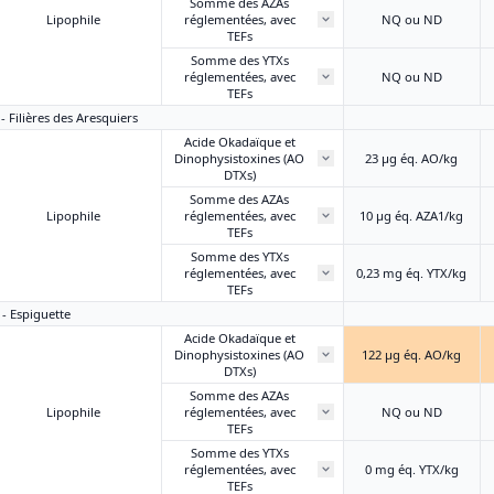
Somme des AZAs
Lipophile
réglementées, avec
NQ ou ND
TEFs
Somme des YTXs
réglementées, avec
NQ ou ND
TEFs
 - Filières des Aresquiers
Acide Okadaïque et
Dinophysistoxines (AO
23 μg éq. AO/kg
DTXs)
Somme des AZAs
Lipophile
réglementées, avec
10 μg éq. AZA1/kg
TEFs
Somme des YTXs
réglementées, avec
0,23 mg éq. YTX/kg
TEFs
 - Espiguette
Acide Okadaïque et
Dinophysistoxines (AO
122 μg éq. AO/kg
DTXs)
Somme des AZAs
Lipophile
réglementées, avec
NQ ou ND
TEFs
Somme des YTXs
réglementées, avec
0 mg éq. YTX/kg
TEFs