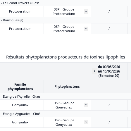
1 - Le Grand Travers Ouest
DSP - Groupe
Protoceratium
/
Protoceratium
 - Bouzigues (a)
DSP - Groupe
Protoceratium
/
Protoceratium
Résultats phytoplanctons producteurs de toxines lipophiles
du 09/05/2026
au 15/05/2026
(Semaine 20)
Famille
Phytoplanctons
phytoplanctons
 - Etang de l'Ayrolle - Grau
DSP - Groupe
Gonyaulax
/
Gonyaulax
3 - Etang d'Ayguades - Ciné
DSP - Groupe
Gonyaulax
/
Gonyaulax