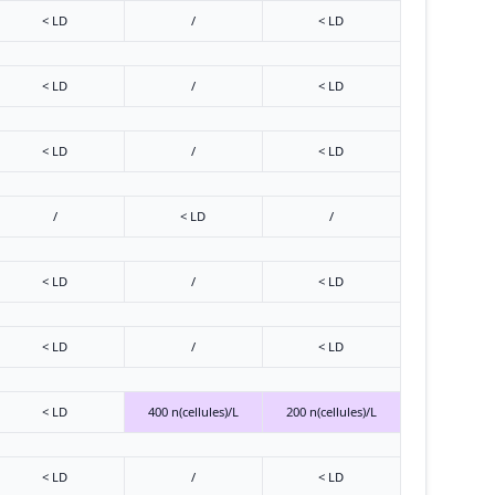
< LD
/
< LD
< LD
/
< LD
< LD
/
< LD
/
< LD
/
< LD
/
< LD
< LD
/
< LD
< LD
400 n(cellules)/L
200 n(cellules)/L
< LD
/
< LD