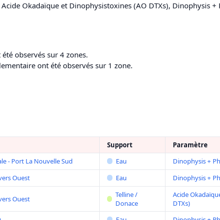
de Acide Okadaïque et Dinophysistoxines (AO DTXs), Dinophysis + 
 été observés sur 4 zones.
lementaire ont été observés sur 1 zone.
Support
Paramètre
le - Port La Nouvelle Sud
Eau
Dinophysis + P
vers Ouest
Eau
Dinophysis + P
Telline /
Acide Okadaïque
vers Ouest
Donace
DTXs)
)
Eau
Dinophysis + P