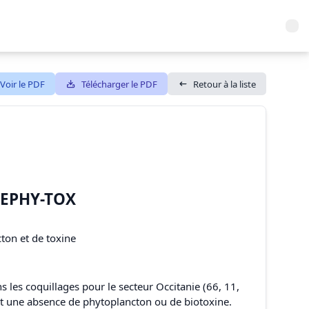
Voir le PDF
Télécharger le PDF
Retour à la liste
REPHY-TOX
6
on et de toxine
 les coquillages pour le secteur Occitanie (66, 11,
ent une absence de phytoplancton ou de biotoxine.