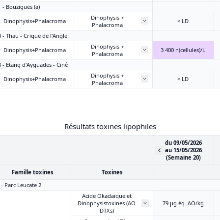
1 - Bouzigues (a)
Dinophysis +
Dinophysis+Phalacroma
< LD
Phalacroma
0 - Thau - Crique de l'Angle
Dinophysis +
Dinophysis+Phalacroma
3 400 n(cellules)/L
Phalacroma
3 - Etang d'Ayguades - Ciné
Dinophysis +
Dinophysis+Phalacroma
< LD
Phalacroma
Résultats toxines lipophiles
du 09/05/2026
au 15/05/2026
(Semaine 20)
Famille toxines
Toxines
 - Parc Leucate 2
Acide Okadaïque et
Dinophysistoxines (AO
79 μg éq. AO/kg
DTXs)