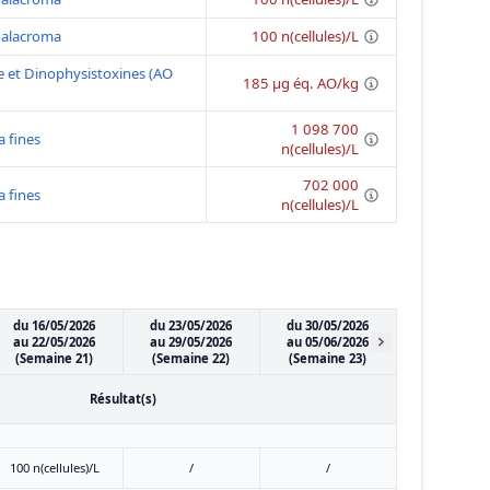
halacroma
100 n(cellules)/L
 et Dinophysistoxines (AO
185 μg éq. AO/kg
1 098 700
a fines
n(cellules)/L
702 000
a fines
n(cellules)/L
du 16/05/2026
du 23/05/2026
du 30/05/2026
au 22/05/2026
au 29/05/2026
au 05/06/2026
(Semaine 21)
(Semaine 22)
(Semaine 23)
Résultat(s)
100 n(cellules)/L
/
/