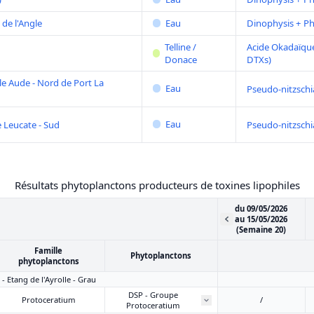
 de l'Angle
Eau
Dinophysis + P
Telline /
Acide Okadaïque
Donace
DTXs)
le Aude - Nord de Port La
Eau
Pseudo-nitzschi
Eau
 Leucate - Sud
Pseudo-nitzschi
Résultats phytoplanctons producteurs de toxines lipophiles
du 09/05/2026
au 15/05/2026
(Semaine 20)
Famille
Phytoplanctons
phytoplanctons
 - Etang de l'Ayrolle - Grau
DSP - Groupe
Protoceratium
/
Protoceratium