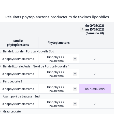
Résultats phytoplanctons producteurs de toxines lipophiles
du 09/05/2026
au 15/05/2026
(Semaine 20)
Famille
Phytoplanctons
phytoplanctons
2 - Bande Littorale - Port La Nouvelle Sud
Dinophysis +
Dinophysis+Phalacroma
/
Phalacroma
5 - Bande littorale Aude - Nord de Port La Nouvelle 1
Dinophysis +
Dinophysis+Phalacroma
/
Phalacroma
2 - Parc Leucate 2
Dinophysis +
Dinophysis+Phalacroma
100 n(cellules)/L
Phalacroma
7 - Avant port de Leucate - Sud
Dinophysis +
Dinophysis+Phalacroma
/
Phalacroma
3 - Grau Leucate