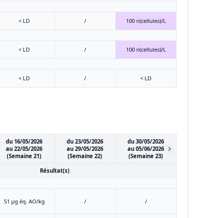
< LD
/
100 n(cellules)/L
< LD
/
100 n(cellules)/L
< LD
/
< LD
du 16/05/2026
du 23/05/2026
du 30/05/2026
au 22/05/2026
au 29/05/2026
au 05/06/2026
(Semaine 21)
(Semaine 22)
(Semaine 23)
Résultat(s)
51 μg éq. AO/kg
/
/