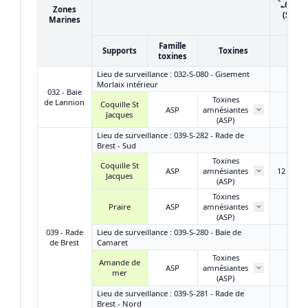
26/12/
Zones
(Sema
Marines
52)
Famille
Supports
Toxines
toxines
Lieu de surveillance : 032-S-080 - Gisement
Morlaix intérieur
032 - Baie
Toxines
de Lannion
Coquille St
ASP
amnésiantes
/
Jacques
(ASP)
Lieu de surveillance : 039-S-282 - Rade de
Brest - Sud
Toxines
Coquille St
ASP
amnésiantes
12 mg A
Jacques
(ASP)
Toxines
Praire
ASP
amnésiantes
/
(ASP)
039 - Rade
Lieu de surveillance : 039-S-280 - Baie de
de Brest
Camaret
Toxines
Amande de
ASP
amnésiantes
/
mer
(ASP)
Lieu de surveillance : 039-S-281 - Rade de
Brest - Nord