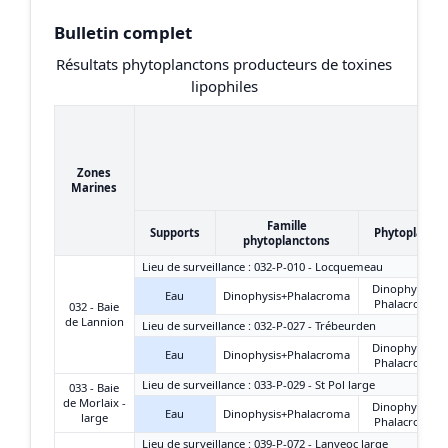
Bulletin complet
Résultats phytoplanctons producteurs de toxines
lipophiles
Zones
Marines
Famille
Supports
Phytoplanct
phytoplanctons
Lieu de surveillance : 032-P-010 - Locquemeau
Dinophysis +
Eau
Dinophysis+Phalacroma
Phalacroma
032 - Baie
de Lannion
Lieu de surveillance : 032-P-027 - Trébeurden
Dinophysis +
Eau
Dinophysis+Phalacroma
Phalacroma
Lieu de surveillance : 033-P-029 - St Pol large
033 - Baie
de Morlaix -
Dinophysis +
Eau
Dinophysis+Phalacroma
large
Phalacroma
Lieu de surveillance : 039-P-072 - Lanveoc large