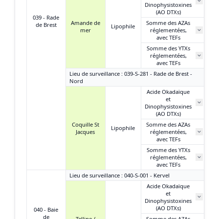
Dinophysistoxines
(AO DTXs)
039 - Rade
Amande de
Somme des AZAs
de Brest
Lipophile
mer
réglementées,
avec TEFs
Somme des YTXs
réglementées,
avec TEFs
Lieu de surveillance : 039-S-281 - Rade de Brest -
Nord
Acide Okadaïque
et
Dinophysistoxines
(AO DTXs)
Coquille St
Somme des AZAs
Lipophile
Jacques
réglementées,
avec TEFs
Somme des YTXs
réglementées,
avec TEFs
Lieu de surveillance : 040-S-001 - Kervel
Acide Okadaïque
et
Dinophysistoxines
(AO DTXs)
040 - Baie
de
Telline /
Somme des AZAs