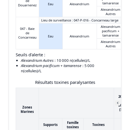
de
tamarense
Eau
Alexandrium
Douarnenez
Alexandrium
Autres
Lieu de surveillance : 047-P-016 - Concarneau large
Alexandrium
047 - Baie
pacificum +
de
tamarense
Eau
Alexandrium
Concarneau
Alexandrium
Autres
Seuils d'alerte :
Alexandrium Autres
: 10 000 n(cellules)/L
Alexandrium pacificum + tamarense
: 5 000
n(cellules)/L
Résultats toxines paralysantes
du
20/12/
au
26/12/
Zones
(Sema
Marines
52)
Famille
Supports
Toxines
toxines