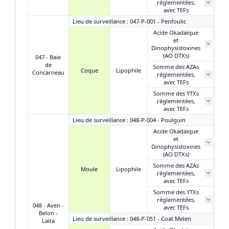
réglementées,
avec TEFs
Lieu de surveillance : 047-P-001 - Penfoulic
Acide Okadaïque
et
Dinophysistoxines
(AO DTXs)
047 - Baie
de
Somme des AZAs
Coque
Lipophile
Concarneau
réglementées,
avec TEFs
Somme des YTXs
réglementées,
avec TEFs
Lieu de surveillance : 048-P-004 - Poulguin
Acide Okadaïque
et
Dinophysistoxines
(AO DTXs)
Somme des AZAs
Moule
Lipophile
réglementées,
avec TEFs
Somme des YTXs
réglementées,
048 - Aven -
avec TEFs
Belon -
Lieu de surveillance : 048-P-051 - Coat Melen
Laïta