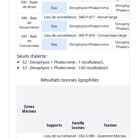
039 - Rade
Dinophysis +
de Brest
Eau
Dinophysis+Phalacroma
Phalacroma
Lieu de surveillance : 040-P-017 - Kervel large
040 - Baie
de
Dinophysis +
Eau
Dinophysis+Phalacroma
Douarnenez
Phalacroma
Lieu de surveillance : 047-P-016 - Concarneau large
047 - Baie
de
Dinophysis +
Eau
Dinophysis+Phalacroma
Concarneau
Phalacroma
Seuils d'alerte :
S2 - Dinophysis + Phalacroma
: 1 n(cellules)/L
S3 - Dinophysis + Phalacroma
: 100 n(cellules)/L
Résultats toxines lipophiles
2
2
Zones
(
Marines
Famille
Supports
Toxines
toxines
Lieu de surveillance : 032-S-080 - Gisement Morlaix