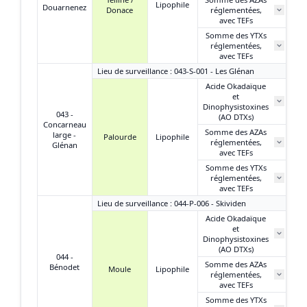
Lipophile
Douarnenez
Donace
réglementées,
avec TEFs
Somme des YTXs
réglementées,
avec TEFs
Lieu de surveillance : 043-S-001 - Les Glénan
Acide Okadaïque
et
Dinophysistoxines
043 -
(AO DTXs)
Concarneau
Somme des AZAs
large -
Palourde
Lipophile
réglementées,
Glénan
avec TEFs
Somme des YTXs
réglementées,
avec TEFs
Lieu de surveillance : 044-P-006 - Skividen
Acide Okadaïque
et
Dinophysistoxines
(AO DTXs)
044 -
Somme des AZAs
Bénodet
Moule
Lipophile
réglementées,
avec TEFs
Somme des YTXs