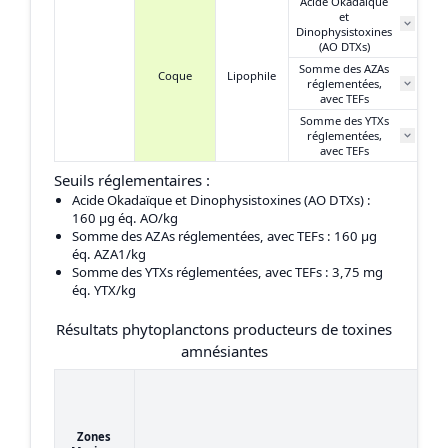
Acide Okadaïque
et
Dinophysistoxines
(AO DTXs)
Somme des AZAs
Coque
Lipophile
réglementées,
avec TEFs
Somme des YTXs
réglementées,
avec TEFs
Seuils réglementaires :
Acide Okadaïque et Dinophysistoxines (AO DTXs)
:
160 μg éq. AO/kg
Somme des AZAs réglementées, avec TEFs
: 160 μg
éq. AZA1/kg
Somme des YTXs réglementées, avec TEFs
: 3,75 mg
éq. YTX/kg
Résultats phytoplanctons producteurs de toxines
amnésiantes
Zones