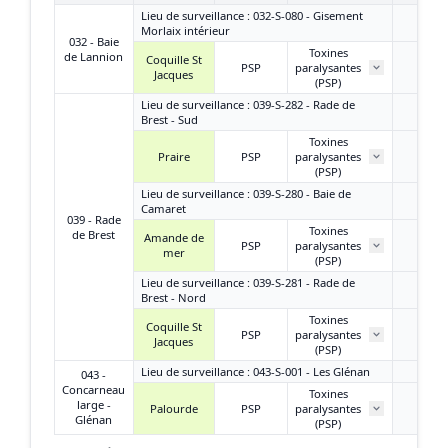
Lieu de surveillance : 032-S-080 - Gisement
Morlaix intérieur
032 - Baie
Toxines
de Lannion
Coquille St
PSP
paralysantes
/
Jacques
(PSP)
Lieu de surveillance : 039-S-282 - Rade de
Brest - Sud
Toxines
Praire
PSP
paralysantes
/
(PSP)
Lieu de surveillance : 039-S-280 - Baie de
Camaret
039 - Rade
Toxines
de Brest
Amande de
PSP
paralysantes
/
mer
(PSP)
Lieu de surveillance : 039-S-281 - Rade de
Brest - Nord
Toxines
Coquille St
PSP
paralysantes
/
Jacques
(PSP)
Lieu de surveillance : 043-S-001 - Les Glénan
043 -
Concarneau
Toxines
large -
Palourde
PSP
paralysantes
/
Glénan
(PSP)