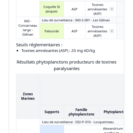
Toxines
Coquille St
ASP
amnésiantes
/
Jacques
(ASP)
Lieu de surveillance : 043-S-001 - Les Glénan
043 -
Concarneau
Toxines
large -
Palourde
ASP
amnésiantes
/
Glénan
(ASP)
Seuils réglementaires :
Toxines amnésiantes (ASP)
: 20 mg AD/kg
Résultats phytoplanctons producteurs de toxines
paralysantes
Zones
Marines
Famille
Supports
Phytoplanctons
phytoplanctons
Lieu de surveillance : 032-P-010 - Locquemeau
Alexandrium
pacificum +