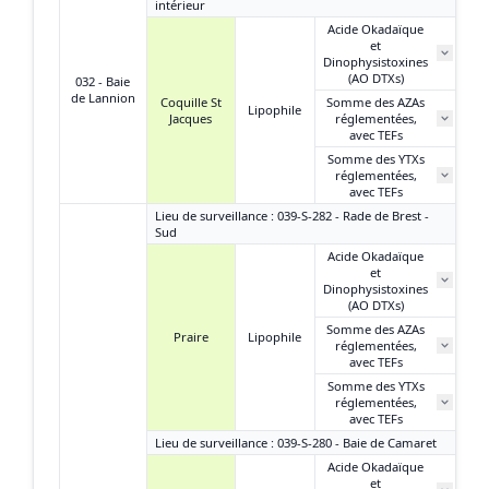
intérieur
Acide Okadaïque
et
Dinophysistoxines
(AO DTXs)
032 - Baie
de Lannion
Coquille St
Somme des AZAs
Lipophile
Jacques
réglementées,
avec TEFs
Somme des YTXs
réglementées,
avec TEFs
Lieu de surveillance : 039-S-282 - Rade de Brest -
Sud
Acide Okadaïque
et
Dinophysistoxines
(AO DTXs)
Somme des AZAs
Praire
Lipophile
réglementées,
avec TEFs
Somme des YTXs
réglementées,
avec TEFs
Lieu de surveillance : 039-S-280 - Baie de Camaret
Acide Okadaïque
et