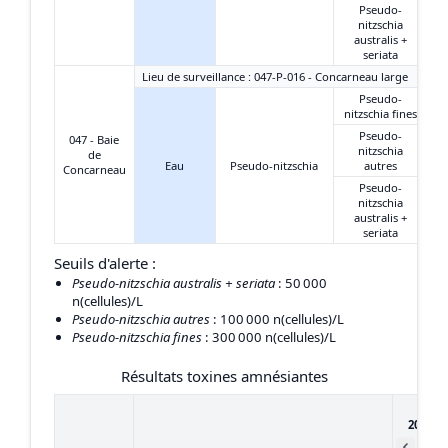
Pseudo-
nitzschia
australis +
seriata
Lieu de surveillance : 047-P-016 - Concarneau large
Pseudo-
nitzschia fines
Pseudo-
047 - Baie
nitzschia
de
Eau
Pseudo-nitzschia
autres
Concarneau
Pseudo-
nitzschia
australis +
seriata
Seuils d'alerte :
Pseudo-nitzschia australis + seriata
: 50 000
n(cellules)/L
Pseudo-nitzschia autres
: 100 000 n(cellules)/L
Pseudo-nitzschia fines
: 300 000 n(cellules)/L
Résultats toxines amnésiantes
du
20/12/
au