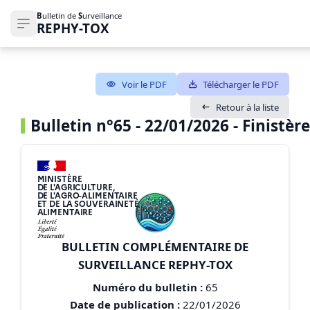
B
ulletin de
S
urveillance
REPHY-TOX
Ouvrir le menu de navigation
Voir le PDF
Télécharger le PDF
Retour à la liste
Bulletin n°65 - 22/01/2026 - Finistère
MINISTÈRE
DE L'AGRICULTURE,
DE L'AGRO-ALIMENTAIRE
ET DE LA SOUVERAINETÉ
ALIMENTAIRE
BULLETIN COMPLÉMENTAIRE DE
SURVEILLANCE REPHY-TOX
Numéro du bulletin :
65
Date de publication :
22/01/2026