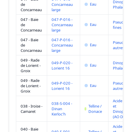
Dinophysis
Eau
de
Concarneau
Phalacrom
Concarneau
large
047 - Baie
047-P-016 -
Pseudo-nit
Eau
de
Concarneau
fines
Concarneau
large
047 - Baie
047-P-016 -
Pseudo-nit
Eau
de
Concarneau
autres
Concarneau
large
049 - Rade
049-P-020 -
Dinophysis
Eau
de Lorient -
Lorient 16
Phalacrom
Groix
049 - Rade
049-P-020 -
Pseudo-nit
Eau
de Lorient -
Lorient 16
autres
Groix
Acide Oka
038-S-004 -
038 - Iroise -
Telline /
et
Dinan
Camaret
Donace
Dinophysis
Kerloc'h
(AO DTXs)
Acide Oka
040 - Baie
040-S-001 -
Telline /
et