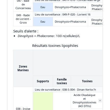
047 - Baie
de
Dinophysis +
Eau
Dinophysis+Phalacroma
Concarneau
Phalacroma
Lieu de surveillance : 049-P-020 - Lorient 16
049 - Rade
de Lorient -
Dinophysis +
Eau
Dinophysis+Phalacroma
Groix
Phalacroma
Seuils d'alerte :
Dinophysis + Phalacroma
: 100 n(cellules)/L
Résultats toxines lipophiles
1
2
Zones
(
Marines
Famille
Supports
Toxines
toxines
Lieu de surveillance : 038-S-004 - Dinan Kerloc'h
Acide Okadaïque
et
2 
Dinophysistoxines
(AO DTXs)
038 - Iroise