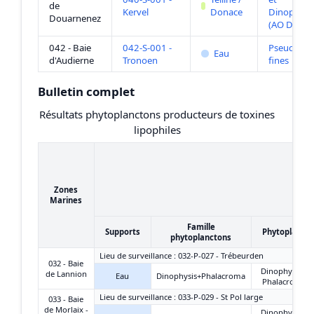
de
Kervel
Donace
Dinophysis
Douarnenez
(AO DTXs)
042 - Baie
042-S-001 -
Pseudo-nit
Eau
d'Audierne
Tronoen
fines
Bulletin complet
Résultats phytoplanctons producteurs de toxines
lipophiles
Zones
Marines
Famille
Supports
Phytoplanct
phytoplanctons
Lieu de surveillance : 032-P-027 - Trébeurden
032 - Baie
Dinophysis +
de Lannion
Eau
Dinophysis+Phalacroma
Phalacroma
Lieu de surveillance : 033-P-029 - St Pol large
033 - Baie
de Morlaix -
Dinophysis +