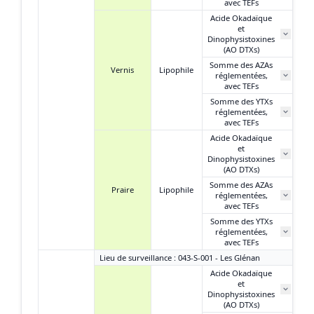
avec TEFs
Acide Okadaïque
et
1
Dinophysistoxines
(AO DTXs)
Somme des AZAs
Vernis
Lipophile
réglementées,
N
avec TEFs
Somme des YTXs
réglementées,
N
avec TEFs
Acide Okadaïque
et
3
Dinophysistoxines
(AO DTXs)
Somme des AZAs
Praire
Lipophile
réglementées,
N
avec TEFs
Somme des YTXs
réglementées,
N
avec TEFs
Lieu de surveillance : 043-S-001 - Les Glénan
Acide Okadaïque
et
1
Dinophysistoxines
(AO DTXs)