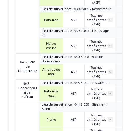
(ASP)
Lieu de surveillance : 039-P-069 - Rossermeur
Toxines
Palourde
ASP
amnésiantes
< L
(ASP)
Lieu de surveillance : 039-P-007 - Le Passage
(b)
Toxines
Huître
ASP
amnésiantes
< L
creuse
(ASP)
Lieu de surveillance : 040-S-008 - Baie de
Douarnenez
040 - Baie
de
Toxines
Amande de
Douarnenez
ASP
amnésiantes
< L
mer
(ASP)
Lieu de surveillance : 043-S-001 - Les Glénan
043 -
Concarneau
Toxines
Palourde
large -
ASP
amnésiantes
/
rose
Glénan
(ASP)
Lieu de surveillance : 044-S-030 - Gisement
Bilien
Toxines
Praire
ASP
amnésiantes
/
(ASP)
Toxines