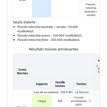
Pseudo-
nitzschia
australis +
seriata
Seuils d'alerte :
Pseudo-nitzschia australis + seriata
: 50 000
n(cellules)/L
Pseudo-nitzschia autres
: 100 000 n(cellules)/L
Pseudo-nitzschia fines
: 300 000 n(cellules)/L
Résultats toxines amnésiantes
du
16/05/
au
22/05/
Zones
(Sema
Marines
21)
Famille
Supports
Toxines
toxines
Lieu de surveillance : 032-P-001 - Le Douron
Toxines
Coque
ASP
amnésiantes
< L
(ASP)