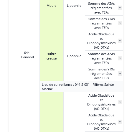
Somme des AZAs
Moule
Lipophile
réglementées,
avec TEFs
Somme des YTXs
réglementées,
avec TEFs
Acide Okadaïque
et
Dinophysistoxines
(AO DTXs)
044 -
Huître
Somme des AZAs
Lipophile
Bénodet
creuse
réglementées,
avec TEFs
Somme des YTXs
réglementées,
avec TEFs
Lieu de surveillance : 044-S-031 - Filières Sainte
Marine
Acide Okadaïque
et
62
Dinophysistoxines
(AO DTXs)
Acide Okadaïque
et
5
Dinophysistoxines
(AO DTXs)