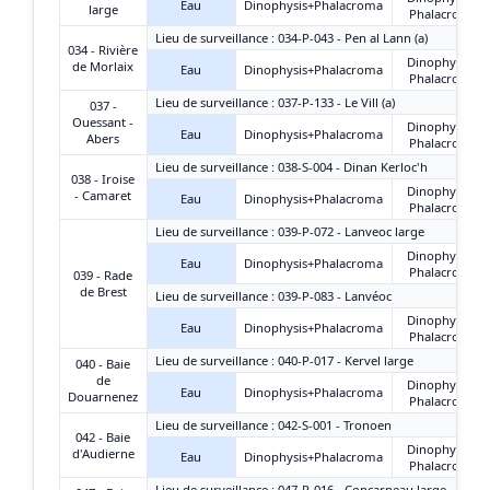
Eau
Dinophysis+Phalacroma
large
Phalacroma
Lieu de surveillance : 034-P-043 - Pen al Lann (a)
034 - Rivière
Dinophysis +
de Morlaix
Eau
Dinophysis+Phalacroma
Phalacroma
Lieu de surveillance : 037-P-133 - Le Vill (a)
037 -
Ouessant -
Dinophysis +
Eau
Dinophysis+Phalacroma
Abers
Phalacroma
Lieu de surveillance : 038-S-004 - Dinan Kerloc'h
038 - Iroise
Dinophysis +
- Camaret
Eau
Dinophysis+Phalacroma
Phalacroma
Lieu de surveillance : 039-P-072 - Lanveoc large
Dinophysis +
Eau
Dinophysis+Phalacroma
Phalacroma
039 - Rade
de Brest
Lieu de surveillance : 039-P-083 - Lanvéoc
Dinophysis +
Eau
Dinophysis+Phalacroma
Phalacroma
Lieu de surveillance : 040-P-017 - Kervel large
040 - Baie
de
Dinophysis +
Eau
Dinophysis+Phalacroma
Douarnenez
Phalacroma
Lieu de surveillance : 042-S-001 - Tronoen
042 - Baie
Dinophysis +
d'Audierne
Eau
Dinophysis+Phalacroma
Phalacroma
Lieu de surveillance : 047-P-016 - Concarneau large