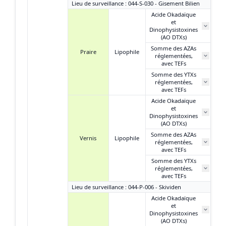
Lieu de surveillance : 044-S-030 - Gisement Bilien
Acide Okadaïque
et
37
Dinophysistoxines
(AO DTXs)
Somme des AZAs
Praire
Lipophile
réglementées,
N
avec TEFs
Somme des YTXs
réglementées,
N
avec TEFs
Acide Okadaïque
et
N
Dinophysistoxines
(AO DTXs)
Somme des AZAs
Vernis
Lipophile
réglementées,
N
avec TEFs
Somme des YTXs
réglementées,
N
avec TEFs
Lieu de surveillance : 044-P-006 - Skividen
Acide Okadaïque
et
Dinophysistoxines
(AO DTXs)