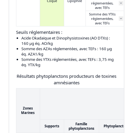
Coque
Lipophile
réglementées,
N
avec TEFs
Somme des YTXs
0
réglementées,
avec TEFs
Seuils réglementaires :
Acide Okadaïque et Dinophysistoxines (AO DTXs)
:
160 μg éq. AO/kg
Somme des AZAs réglementées, avec TEFs
: 160 μg
éq. AZA1/kg
Somme des YTXs réglementées, avec TEFs
: 3,75 mg
éq. YTX/kg
Résultats phytoplanctons producteurs de toxines
amnésiantes
Zones
Marines
Famille
Supports
Phytoplanctons
phytoplanctons