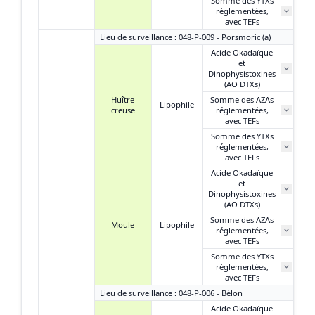
Somme des YTXs
0
réglementées,
avec TEFs
Lieu de surveillance : 048-P-009 - Porsmoric (a)
Acide Okadaïque
et
97
Dinophysistoxines
(AO DTXs)
Huître
Somme des AZAs
Lipophile
creuse
réglementées,
N
avec TEFs
Somme des YTXs
0
réglementées,
avec TEFs
Acide Okadaïque
et
6
Dinophysistoxines
(AO DTXs)
Somme des AZAs
Moule
Lipophile
réglementées,
N
avec TEFs
Somme des YTXs
1
réglementées,
avec TEFs
Lieu de surveillance : 048-P-006 - Bélon
Acide Okadaïque