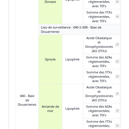
Donace
réglementées,
N
avec TEFs
Somme des YTXs
réglementées,
N
avec TEFs
Lieu de surveillance : 040-S-008 - Baie de
Douarnenez
Acide Okadaïque
et
3
Dinophysistoxines
(AO DTXs)
Somme des AZAs
Spisule
Lipophile
réglementées,
N
avec TEFs
Somme des YTXs
réglementées,
N
avec TEFs
Acide Okadaïque
et
4
040 - Baie
Dinophysistoxines
de
(AO DTXs)
Douarnenez
Amande de
Somme des AZAs
Lipophile
mer
réglementées,
N
avec TEFs
Somme des YTXs
réglementées,
N