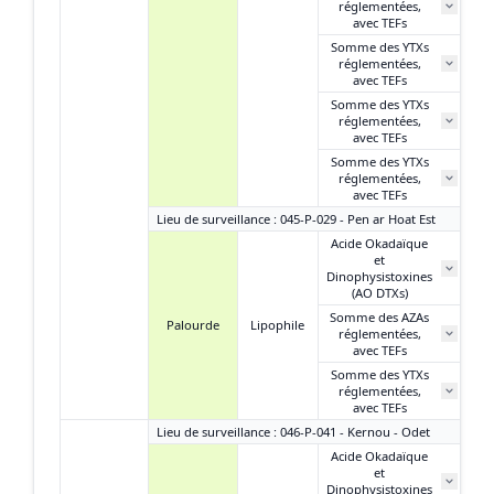
réglementées,
avec TEFs
Somme des YTXs
réglementées,
avec TEFs
Somme des YTXs
réglementées,
avec TEFs
Somme des YTXs
réglementées,
avec TEFs
Lieu de surveillance : 045-P-029 - Pen ar Hoat Est
Acide Okadaïque
et
Dinophysistoxines
(AO DTXs)
Somme des AZAs
Palourde
Lipophile
réglementées,
avec TEFs
Somme des YTXs
réglementées,
avec TEFs
Lieu de surveillance : 046-P-041 - Kernou - Odet
Acide Okadaïque
et
1
Dinophysistoxines