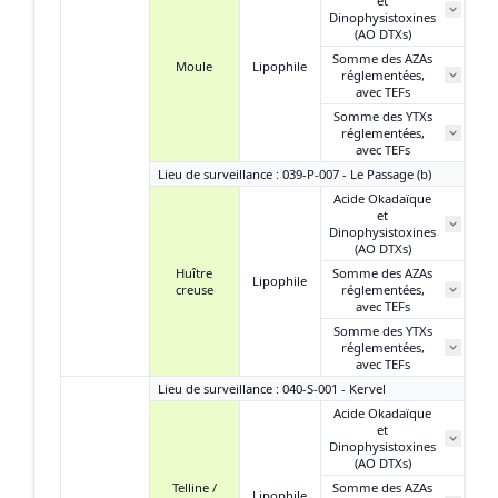
et
Dinophysistoxines
(AO DTXs)
Somme des AZAs
Moule
Lipophile
réglementées,
avec TEFs
Somme des YTXs
réglementées,
avec TEFs
Lieu de surveillance : 039-P-007 - Le Passage (b)
Acide Okadaïque
et
Dinophysistoxines
(AO DTXs)
Huître
Somme des AZAs
Lipophile
creuse
réglementées,
avec TEFs
Somme des YTXs
réglementées,
avec TEFs
Lieu de surveillance : 040-S-001 - Kervel
Acide Okadaïque
et
1 
Dinophysistoxines
(AO DTXs)
Telline /
Somme des AZAs
Lipophile