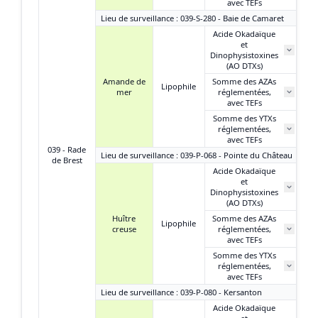
avec TEFs
Lieu de surveillance : 039-S-280 - Baie de Camaret
Acide Okadaïque
et
2
Dinophysistoxines
(AO DTXs)
Amande de
Somme des AZAs
Lipophile
mer
réglementées,
N
avec TEFs
Somme des YTXs
0
réglementées,
avec TEFs
039 - Rade
Lieu de surveillance : 039-P-068 - Pointe du Château
de Brest
Acide Okadaïque
et
Dinophysistoxines
(AO DTXs)
Huître
Somme des AZAs
Lipophile
creuse
réglementées,
avec TEFs
Somme des YTXs
réglementées,
avec TEFs
Lieu de surveillance : 039-P-080 - Kersanton
Acide Okadaïque