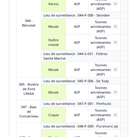
Vernis
ASP
amnésiantes
/
(ASP)
Lieu de surveillance : 044-P-006 - Skividen
044 -
Toxines
Bénodet
Moule
ASP
amnésiantes
/
(ASP)
Toxines
Huître
ASP
amnésiantes
/
creuse
(ASP)
Lieu de surveillance : 044-S-031 - Filières
Sainte Marine
Toxines
Moule
ASP
amnésiantes
/
(ASP)
Lieu de surveillance : 045-P-006 - Ile Tudy
045 - Rivière
Toxines
de Pont
Moule
ASP
amnésiantes
/
L'Abbé
(ASP)
Lieu de surveillance : 047-P-001 - Penfoulic
047 - Baie
Toxines
de
Coque
ASP
amnésiantes
/
Concarneau
(ASP)
Lieu de surveillance : 048-P-009 - Porsmoric (a)
Toxines