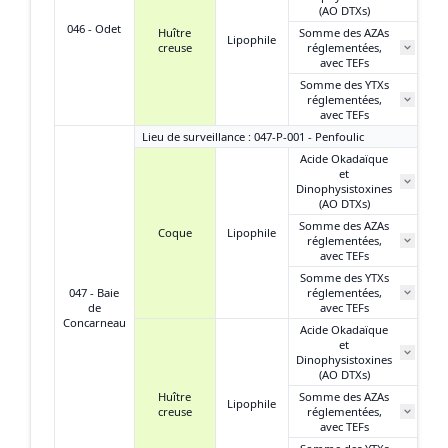
(AO DTXs)
046 - Odet
Huître
Somme des AZAs
Lipophile
creuse
réglementées,
N
avec TEFs
Somme des YTXs
0
réglementées,
avec TEFs
Lieu de surveillance : 047-P-001 - Penfoulic
Acide Okadaïque
et
1 
Dinophysistoxines
(AO DTXs)
Somme des AZAs
Coque
Lipophile
réglementées,
N
avec TEFs
Somme des YTXs
0
047 - Baie
réglementées,
de
avec TEFs
Concarneau
Acide Okadaïque
et
2
Dinophysistoxines
(AO DTXs)
Huître
Somme des AZAs
Lipophile
creuse
réglementées,
N
avec TEFs