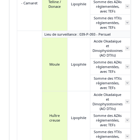
Telline /
Somme des AZAs
- Camaret
Lipophile
Donace
réglementées,
N
avec TEFs
Somme des YTXs
réglementées,
N
avec TEFs
Lieu de surveillance : 039-P-093 - Persuel
Acide Okadaïque
et
1
Dinophysistoxines
(AO DTXs)
Somme des AZAs
Moule
Lipophile
réglementées,
N
avec TEFs
Somme des YTXs
réglementées,
N
avec TEFs
Acide Okadaïque
et
NQ
Dinophysistoxines
(AO DTXs)
Huître
Somme des AZAs
Lipophile
creuse
réglementées,
NQ
avec TEFs
Somme des YTXs
réglementées,
NQ