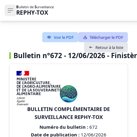
B
ulletin de
S
urveillance
REPHY-TOX
Ouvrir le menu de navigation
Voir le PDF
Télécharger le PDF
Retour à la liste
Bulletin n°672 - 12/06/2026 - Finistèr
MINISTÈRE
DE L'AGRICULTURE,
DE L'AGRO-ALIMENTAIRE
ET DE LA SOUVERAINETÉ
ALIMENTAIRE
BULLETIN COMPLÉMENTAIRE DE
SURVEILLANCE REPHY-TOX
Numéro du bulletin :
672
Date de publication :
12/06/2026