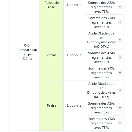
Palourde
Somme des AZAs
Lipophile
rose
réglementées,
N
avec TEFs
Somme des YTXs
réglementées,
N
avec TEFs
Acide Okadaïque
et
N
Dinophysistoxines
043 -
(AO DTXs)
Concarneau
Somme des AZAs
large -
Vernis
Lipophile
réglementées,
N
Glénan
avec TEFs
Somme des YTXs
réglementées,
N
avec TEFs
Acide Okadaïque
et
33
Dinophysistoxines
(AO DTXs)
Somme des AZAs
Praire
Lipophile
réglementées,
N
avec TEFs
Somme des YTXs
réglementées,
N
avec TEFs