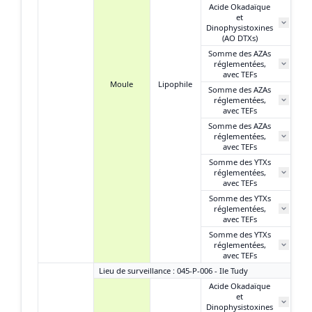
Acide Okadaïque
et
Dinophysistoxines
(AO DTXs)
Somme des AZAs
réglementées,
NQ
avec TEFs
Moule
Lipophile
Somme des AZAs
réglementées,
N
avec TEFs
Somme des AZAs
réglementées,
avec TEFs
Somme des YTXs
0
réglementées,
éq
avec TEFs
Somme des YTXs
0
réglementées,
avec TEFs
Somme des YTXs
réglementées,
avec TEFs
Lieu de surveillance : 045-P-006 - Ile Tudy
Acide Okadaïque
et
2
Dinophysistoxines