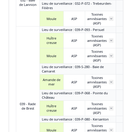
032 - Baie
Lieu de surveillance : 032-P-072 - Trebeurden-
de Lannion
Filières
Toxines
Moule
ASP
amnésiantes
< L
(ASP)
Lieu de surveillance : 039-P-093 - Persuel
Toxines
Huître
ASP
amnésiantes
< L
creuse
(ASP)
Toxines
Moule
ASP
amnésiantes
< L
(ASP)
Lieu de surveillance : 039-S-280 - Baie de
Camaret
Toxines
Amande de
ASP
amnésiantes
< L
mer
(ASP)
Lieu de surveillance : 039-P-068 - Pointe du
Château
039 - Rade
Toxines
Huître
de Brest
ASP
amnésiantes
< L
creuse
(ASP)
Lieu de surveillance : 039-P-080 - Kersanton
Toxines
Moule
ASP
amnésiantes
< L