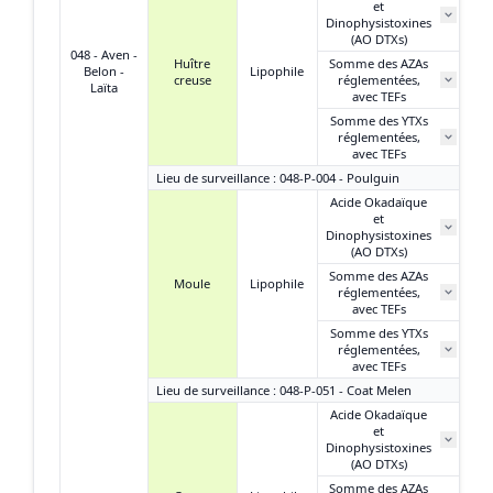
et
93
Dinophysistoxines
(AO DTXs)
048 - Aven -
Huître
Somme des AZAs
Belon -
Lipophile
creuse
réglementées,
N
Laïta
avec TEFs
Somme des YTXs
0
réglementées,
avec TEFs
Lieu de surveillance : 048-P-004 - Poulguin
Acide Okadaïque
et
4
Dinophysistoxines
(AO DTXs)
Somme des AZAs
Moule
Lipophile
réglementées,
N
avec TEFs
Somme des YTXs
0
réglementées,
avec TEFs
Lieu de surveillance : 048-P-051 - Coat Melen
Acide Okadaïque
et
2
Dinophysistoxines
(AO DTXs)
Somme des AZAs