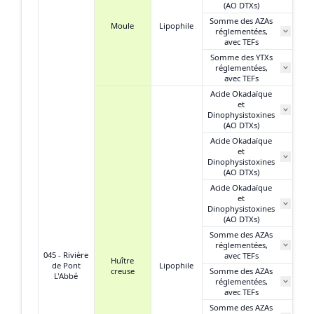
(AO DTXs)
Somme des AZAs
Moule
Lipophile
réglementées,
N
avec TEFs
Somme des YTXs
0
réglementées,
avec TEFs
Acide Okadaïque
et
Dinophysistoxines
(AO DTXs)
Acide Okadaïque
et
Dinophysistoxines
(AO DTXs)
Acide Okadaïque
et
Dinophysistoxines
(AO DTXs)
Somme des AZAs
réglementées,
045 - Rivière
avec TEFs
Huître
de Pont
Lipophile
creuse
Somme des AZAs
L'Abbé
réglementées,
avec TEFs
Somme des AZAs