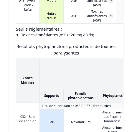
048 - Aven -
Moule
ASP
amnésiantes
< L
Belon -
(ASP)
Laïta
Toxines
Huître
ASP
amnésiantes
< L
creuse
(ASP)
Seuils réglementaires :
Toxines amnésiantes (ASP)
: 20 mg AD/kg
Résultats phytoplanctons producteurs de toxines
paralysantes
Zones
Marines
Famille
Supports
Phytoplanctons
phytoplanctons
Lieu de surveillance : 032-P-027 - Trébeurden
Alexandrium
032 - Baie
pacificum +
de Lannion
tamarense
Eau
Alexandrium
Alexandrium
Autres