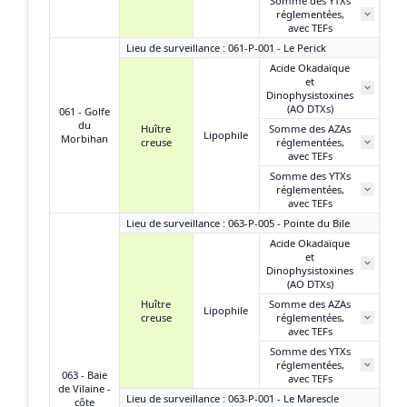
Somme des YTXs
réglementées,
avec TEFs
Lieu de surveillance : 061-P-001 - Le Perick
Acide Okadaïque
et
Dinophysistoxines
(AO DTXs)
061 - Golfe
du
Huître
Somme des AZAs
Lipophile
Morbihan
creuse
réglementées,
avec TEFs
Somme des YTXs
réglementées,
avec TEFs
Lieu de surveillance : 063-P-005 - Pointe du Bile
Acide Okadaïque
et
2
Dinophysistoxines
(AO DTXs)
Huître
Somme des AZAs
Lipophile
creuse
réglementées,
N
avec TEFs
Somme des YTXs
réglementées,
N
063 - Baie
avec TEFs
de Vilaine -
Lieu de surveillance : 063-P-001 - Le Marescle
côte