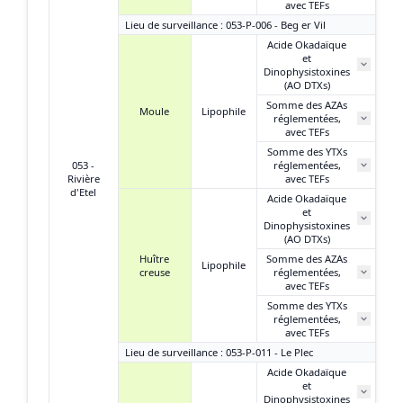
avec TEFs
Lieu de surveillance : 053-P-006 - Beg er Vil
Acide Okadaïque
et
4
Dinophysistoxines
(AO DTXs)
Somme des AZAs
Moule
Lipophile
réglementées,
N
avec TEFs
Somme des YTXs
0,
053 -
réglementées,
Rivière
avec TEFs
d'Etel
Acide Okadaïque
et
1
Dinophysistoxines
(AO DTXs)
Huître
Somme des AZAs
Lipophile
creuse
réglementées,
N
avec TEFs
Somme des YTXs
0,
réglementées,
avec TEFs
Lieu de surveillance : 053-P-011 - Le Plec
Acide Okadaïque
et
5
Dinophysistoxines