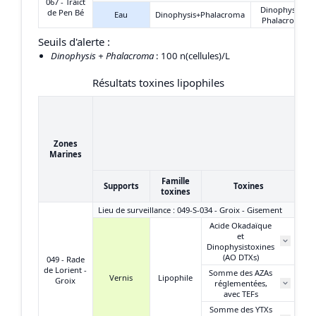
067 - Traict
Dinophysis +
de Pen Bé
Eau
Dinophysis+Phalacroma
Phalacroma
Seuils d'alerte :
Dinophysis + Phalacroma
: 100 n(cellules)/L
Résultats toxines lipophiles
16
22
Zones
(
Marines
Famille
Supports
Toxines
toxines
Lieu de surveillance : 049-S-034 - Groix - Gisement
Acide Okadaïque
et
3
Dinophysistoxines
(AO DTXs)
049 - Rade
de Lorient -
Somme des AZAs
Vernis
Lipophile
Groix
réglementées,
N
avec TEFs
Somme des YTXs