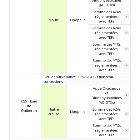
Dinophysistoxines
(AO DTXs)
Somme des AZAs
réglementées,
N
Moule
Lipophile
avec TEFs
Somme des AZAs
réglementées,
avec TEFs
Somme des YTXs
1,
réglementées,
avec TEFs
Somme des YTXs
réglementées,
avec TEFs
Lieu de surveillance : 055-S-041 - Quiberon-
concessions
Acide Okadaïque
et
N
Dinophysistoxines
055 - Baie
(AO DTXs)
de
Huître
Somme des AZAs
Quiberon
Lipophile
creuse
réglementées,
N
avec TEFs
Somme des YTXs
réglementées,
N
avec TEFs