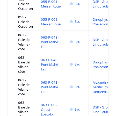
055-P-001 -
DSP - Groupe
Eau
Baie de
Men er Roue
Lingulaulax
Quiberon
055 -
055-P-001 -
Dinophysis +
Eau
Baie de
Men er Roue
Phalacroma
Quiberon
063 -
063-P-048 -
Baie de
DSP - Groupe
Eau
Pont Mahé
Vilaine -
Lingulaulax
Eau
côte
063 -
063-P-048 -
Baie de
Dinophysis +
Eau
Pont Mahé
Vilaine -
Phalacroma
Eau
côte
063 -
063-P-048 -
Alexandrium
Baie de
Eau
Pont Mahé
pacificum +
Vilaine -
Eau
tamarense
côte
063 -
063-P-002 -
Baie de
DSP - Groupe
Eau
Ouest
Vilaine -
Lingulaulax
Loscolo