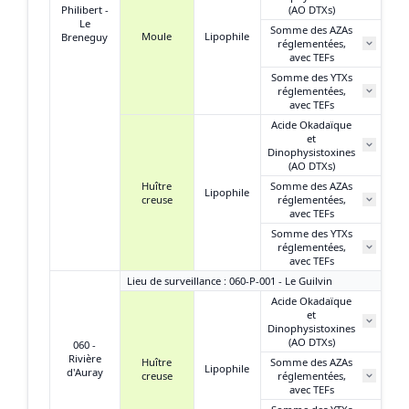
Philibert -
(AO DTXs)
Le
Somme des AZAs
Moule
Lipophile
Breneguy
réglementées,
N
avec TEFs
Somme des YTXs
0,
réglementées,
avec TEFs
Acide Okadaïque
et
6
Dinophysistoxines
(AO DTXs)
Huître
Somme des AZAs
Lipophile
creuse
réglementées,
N
avec TEFs
Somme des YTXs
0,
réglementées,
avec TEFs
Lieu de surveillance : 060-P-001 - Le Guilvin
Acide Okadaïque
et
Dinophysistoxines
(AO DTXs)
060 -
Rivière
Huître
Somme des AZAs
Lipophile
d'Auray
creuse
réglementées,
avec TEFs