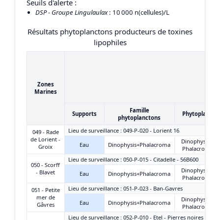
Seuils d'alerte :
DSP - Groupe Lingulaulax
: 10 000 n(cellules)/L
Résultats phytoplanctons producteurs de toxines
lipophiles
Zones
Marines
Famille
Supports
Phytoplancto
phytoplanctons
Lieu de surveillance : 049-P-020 - Lorient 16
049 - Rade
de Lorient -
Dinophysis +
Eau
Dinophysis+Phalacroma
Groix
Phalacroma
Lieu de surveillance : 050-P-015 - Citadelle - 56B600
050 - Scorff
Dinophysis +
- Blavet
Eau
Dinophysis+Phalacroma
Phalacroma
Lieu de surveillance : 051-P-023 - Ban-Gavres
051 - Petite
mer de
Dinophysis +
Eau
Dinophysis+Phalacroma
Gâvres
Phalacroma
Lieu de surveillance : 052-P-010 - Etel - Pierres noires