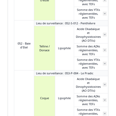
creuse
réglementées,
N
avec TEFs
Somme des YTXs
0,
réglementées,
avec TEFs
Lieu de surveillance : 052-S-012 - Penthièvre
Acide Okadaïque
et
6
Dinophysistoxines
(AO DTXs)
052 - Baie
Telline /
Somme des AZAs
d'Etel
Lipophile
Donace
réglementées,
N
avec TEFs
Somme des YTXs
réglementées,
N
avec TEFs
Lieu de surveillance : 053-P-004 - Le Pradic
Acide Okadaïque
et
3
Dinophysistoxines
(AO DTXs)
Somme des AZAs
Coque
Lipophile
réglementées,
N
avec TEFs
Somme des YTXs
0,
réglementées,