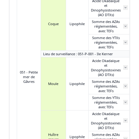
Acide Okadaïque
et
2
Dinophysistoxines
(AO DTXs)
Somme des AZAs
Coque
Lipophile
réglementées,
N
avec TEFs
Somme des YTXs
0,
réglementées,
avec TEFs
Lieu de surveillance : 051-P-001 - Ile Kerner
Acide Okadaïque
et
1
Dinophysistoxines
051 - Petite
(AO DTXs)
mer de
Gâvres
Somme des AZAs
Moule
Lipophile
réglementées,
N
avec TEFs
Somme des YTXs
0,
réglementées,
avec TEFs
Acide Okadaïque
et
4
Dinophysistoxines
(AO DTXs)
Huître
Somme des AZAs
Lipophile