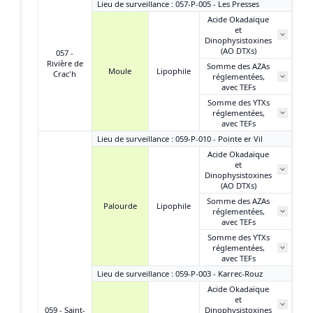
Lieu de surveillance : 057-P-005 - Les Presses
Acide Okadaïque
et
4
Dinophysistoxines
(AO DTXs)
057 -
Rivière de
Somme des AZAs
Moule
Lipophile
Crac'h
réglementées,
N
avec TEFs
Somme des YTXs
0,
réglementées,
avec TEFs
Lieu de surveillance : 059-P-010 - Pointe er Vil
Acide Okadaïque
et
3
Dinophysistoxines
(AO DTXs)
Somme des AZAs
Palourde
Lipophile
réglementées,
N
avec TEFs
Somme des YTXs
réglementées,
N
avec TEFs
Lieu de surveillance : 059-P-003 - Karrec-Rouz
Acide Okadaïque
et
6
059 - Saint-
Dinophysistoxines