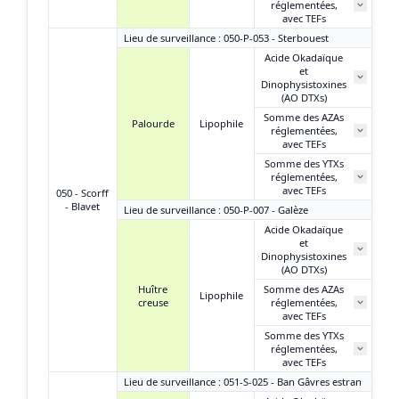
réglementées,
N
avec TEFs
Lieu de surveillance : 050-P-053 - Sterbouest
Acide Okadaïque
et
Dinophysistoxines
(AO DTXs)
Somme des AZAs
Palourde
Lipophile
réglementées,
avec TEFs
Somme des YTXs
réglementées,
avec TEFs
050 - Scorff
- Blavet
Lieu de surveillance : 050-P-007 - Galèze
Acide Okadaïque
et
Dinophysistoxines
(AO DTXs)
Huître
Somme des AZAs
Lipophile
creuse
réglementées,
avec TEFs
Somme des YTXs
réglementées,
avec TEFs
Lieu de surveillance : 051-S-025 - Ban Gâvres estran