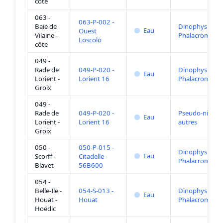
côte
063 -
063-P-002 -
Baie de
Dinophysis +
Eau
Ouest
Vilaine -
Phalacroma
Loscolo
côte
049 -
Rade de
049-P-020 -
Dinophysis +
Eau
Lorient -
Lorient 16
Phalacroma
Groix
049 -
Rade de
049-P-020 -
Pseudo-nitzsch
Eau
Lorient -
Lorient 16
autres
Groix
050 -
050-P-015 -
Dinophysis +
Eau
Scorff -
Citadelle -
Phalacroma
Blavet
56B600
054 -
Belle-Ile -
054-S-013 -
Dinophysis +
Eau
Houat -
Houat
Phalacroma
Hoëdic