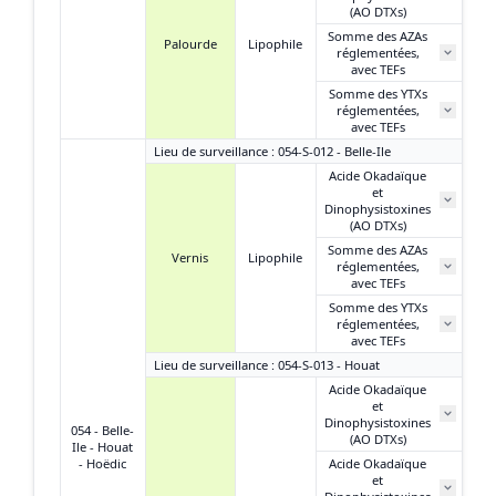
(AO DTXs)
Somme des AZAs
Palourde
Lipophile
réglementées,
N
avec TEFs
Somme des YTXs
réglementées,
N
avec TEFs
Lieu de surveillance : 054-S-012 - Belle-Ile
Acide Okadaïque
et
Dinophysistoxines
(AO DTXs)
Somme des AZAs
Vernis
Lipophile
réglementées,
avec TEFs
Somme des YTXs
réglementées,
avec TEFs
Lieu de surveillance : 054-S-013 - Houat
Acide Okadaïque
et
2
Dinophysistoxines
054 - Belle-
(AO DTXs)
Ile - Houat
- Hoëdic
Acide Okadaïque
et