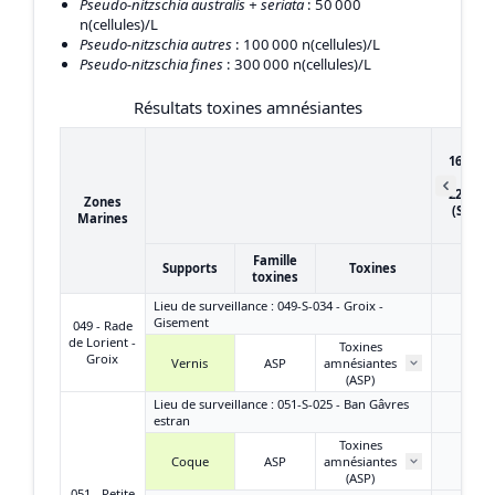
Pseudo-nitzschia australis + seriata
: 50 000
n(cellules)/L
Pseudo-nitzschia autres
: 100 000 n(cellules)/L
Pseudo-nitzschia fines
: 300 000 n(cellules)/L
Résultats toxines amnésiantes
du
16/05/2
au
22/05/2
Zones
(Semai
Marines
21)
Famille
Supports
Toxines
toxines
Lieu de surveillance : 049-S-034 - Groix -
Gisement
049 - Rade
de Lorient -
Toxines
Groix
Vernis
ASP
amnésiantes
/
(ASP)
Lieu de surveillance : 051-S-025 - Ban Gâvres
estran
Toxines
Coque
ASP
amnésiantes
< LD
(ASP)
051 - Petite