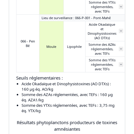
Somme des YTXs
0,
réglementées,
avec TEFs
Lieu de surveillance : 066-P-001 - Pont-Mahé
Acide Okadaïque
et
7
Dinophysistoxines
(AO DTXs)
066 - Pen
Somme des AZAs
Bé
Moule
Lipophile
réglementées,
N
avec TEFs
Somme des YTXs
0,
réglementées,
avec TEFs
Seuils réglementaires :
Acide Okadaïque et Dinophysistoxines (AO DTXs)
:
160 μg éq. AO/kg
Somme des AZAs réglementées, avec TEFs
: 160 μg
éq. AZA1/kg
Somme des YTXs réglementées, avec TEFs
: 3,75 mg
éq. YTX/kg
Résultats phytoplanctons producteurs de toxines
amnésiantes