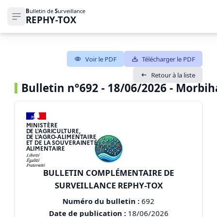
B
ulletin de
S
urveillance
REPHY-TOX
Ouvrir le menu de navigation
Voir le PDF
Télécharger le PDF
Retour à la liste
Bulletin n°692 - 18/06/2026 - Morbih
MINISTÈRE
DE L'AGRICULTURE,
DE L'AGRO-ALIMENTAIRE
ET DE LA SOUVERAINETÉ
ALIMENTAIRE
BULLETIN COMPLÉMENTAIRE DE
SURVEILLANCE REPHY-TOX
Numéro du bulletin :
692
Date de publication :
18/06/2026