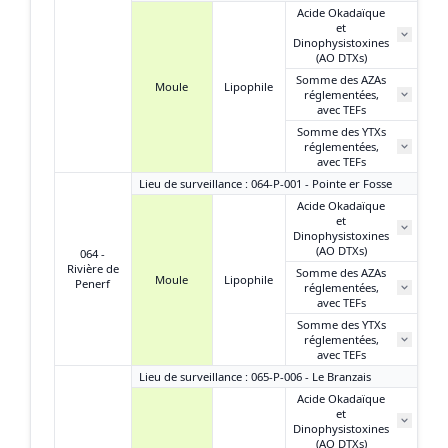
Acide Okadaïque
et
6
Dinophysistoxines
(AO DTXs)
Somme des AZAs
Moule
Lipophile
réglementées,
N
avec TEFs
Somme des YTXs
0,
réglementées,
avec TEFs
Lieu de surveillance : 064-P-001 - Pointe er Fosse
Acide Okadaïque
et
Dinophysistoxines
(AO DTXs)
064 -
Rivière de
Somme des AZAs
Moule
Lipophile
Penerf
réglementées,
avec TEFs
Somme des YTXs
réglementées,
avec TEFs
Lieu de surveillance : 065-P-006 - Le Branzais
Acide Okadaïque
et
1
Dinophysistoxines
(AO DTXs)