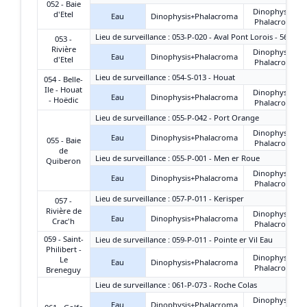
052 - Baie
Dinophysis +
d'Etel
Eau
Dinophysis+Phalacroma
Phalacroma
Lieu de surveillance : 053-P-020 - Aval Pont Lorois - 56ET16
053 -
Rivière
Dinophysis +
Eau
Dinophysis+Phalacroma
d'Etel
Phalacroma
Lieu de surveillance : 054-S-013 - Houat
054 - Belle-
Ile - Houat
Dinophysis +
Eau
Dinophysis+Phalacroma
- Hoëdic
Phalacroma
Lieu de surveillance : 055-P-042 - Port Orange
Dinophysis +
Eau
Dinophysis+Phalacroma
055 - Baie
Phalacroma
de
Lieu de surveillance : 055-P-001 - Men er Roue
Quiberon
Dinophysis +
Eau
Dinophysis+Phalacroma
Phalacroma
Lieu de surveillance : 057-P-011 - Kerisper
057 -
Rivière de
Dinophysis +
Eau
Dinophysis+Phalacroma
Crac'h
Phalacroma
059 - Saint-
Lieu de surveillance : 059-P-011 - Pointe er Vil Eau
Philibert -
Dinophysis +
Le
Eau
Dinophysis+Phalacroma
Phalacroma
Breneguy
Lieu de surveillance : 061-P-073 - Roche Colas
Dinophysis +
Eau
Dinophysis+Phalacroma