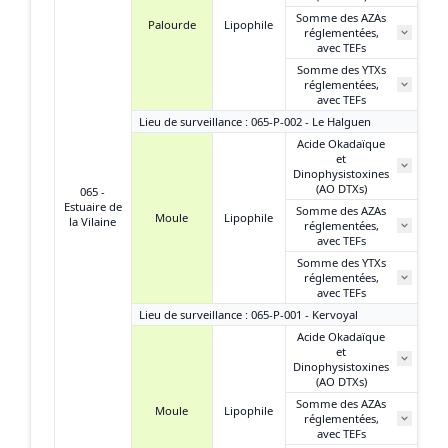
Somme des AZAs
Palourde
Lipophile
réglementées,
N
avec TEFs
Somme des YTXs
réglementées,
N
avec TEFs
Lieu de surveillance : 065-P-002 - Le Halguen
Acide Okadaïque
et
1 
Dinophysistoxines
(AO DTXs)
065 -
Estuaire de
Somme des AZAs
Moule
Lipophile
la Vilaine
réglementées,
N
avec TEFs
Somme des YTXs
0,
réglementées,
avec TEFs
Lieu de surveillance : 065-P-001 - Kervoyal
Acide Okadaïque
et
5
Dinophysistoxines
(AO DTXs)
Somme des AZAs
Moule
Lipophile
réglementées,
N
avec TEFs