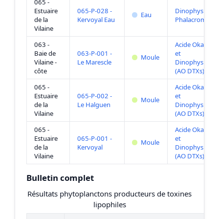
065 -
Estuaire
065-P-028 -
Dinophysis +
Eau
de la
Kervoyal Eau
Phalacroma
Vilaine
063 -
Acide Okadaïq
Baie de
063-P-001 -
et
Moule
Vilaine -
Le Marescle
Dinophysistox
côte
(AO DTXs)
065 -
Acide Okadaïq
Estuaire
065-P-002 -
et
Moule
de la
Le Halguen
Dinophysistox
Vilaine
(AO DTXs)
065 -
Acide Okadaïq
Estuaire
065-P-001 -
et
Moule
de la
Kervoyal
Dinophysistox
Vilaine
(AO DTXs)
Bulletin complet
Résultats phytoplanctons producteurs de toxines
lipophiles