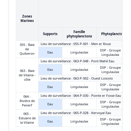
Zones
Marines
Famille
Supports
Phytoplanctons
phytoplanctons
Lieu de surveillance : 055-P-001 - Men er Roue
055 - Baie
de
DSP - Groupe
Eau
Lingulaulax
Quiberon
Lingulaulax
Lieu de surveillance : 063-P-048 - Pont Mahé Eau
DSP - Groupe
Eau
Lingulaulax
063 - Baie
Lingulaulax
de Vilaine -
Lieu de surveillance : 063-P-002 - Ouest Loscolo
côte
DSP - Groupe
Eau
Lingulaulax
Lingulaulax
Lieu de surveillance : 064-P-030 - Pointe er Fosse Eau
064 -
Rivière de
DSP - Groupe
Eau
Lingulaulax
Penerf
Lingulaulax
Lieu de surveillance : 065-P-028 - Kervoyal Eau
065 -
Estuaire de
DSP - Groupe
Eau
Lingulaulax
la Vilaine
Lingulaulax