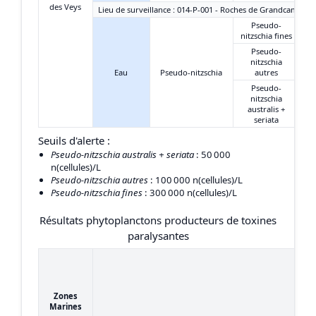
des Veys
Lieu de surveillance : 014-P-001 - Roches de Grandcamp
Pseudo-
nitzschia fines
Pseudo-
nitzschia
Eau
Pseudo-nitzschia
autres
Pseudo-
nitzschia
australis +
seriata
Seuils d'alerte :
Pseudo-nitzschia australis + seriata
: 50 000
n(cellules)/L
Pseudo-nitzschia autres
: 100 000 n(cellules)/L
Pseudo-nitzschia fines
: 300 000 n(cellules)/L
Résultats phytoplanctons producteurs de toxines
paralysantes
Zones
Marines