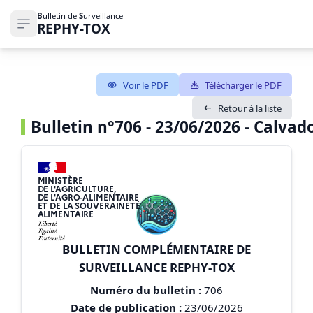
B
ulletin de
S
urveillance
REPHY-TOX
Ouvrir le menu de navigation
Voir le PDF
Télécharger le PDF
Retour à la liste
Bulletin n°706 - 23/06/2026 - Calvado
MINISTÈRE
DE L'AGRICULTURE,
DE L'AGRO-ALIMENTAIRE
ET DE LA SOUVERAINETÉ
ALIMENTAIRE
BULLETIN COMPLÉMENTAIRE DE
SURVEILLANCE REPHY-TOX
Numéro du bulletin :
706
Date de publication :
23/06/2026