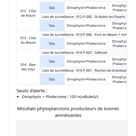
Dinophysis +
Eau
Dinophysis+Phalacroma
Phalacroma
012 - Côte
de Nacre
Lieu de surveillance : 012-P-005 - St Aubin les Essarts
Dinophysis +
Eau
Dinophysis+Phalacroma
Phalacroma
Lieu de surveillance : 013-P-006 - Port en Bessin 1 mille
013 - Côte
Dinophysis +
du Bessin
Eau
Dinophysis+Phalacroma
Phalacroma
Lieu de surveillance : 014-P-023 - Géfosse
Dinophysis +
Eau
Dinophysis+Phalacroma
Phalacroma
014 - Baie
des Veys
Lieu de surveillance : 014-P-001 - Roches de Grandcamp
Dinophysis +
Eau
Dinophysis+Phalacroma
Phalacroma
Seuils d'alerte :
Dinophysis + Phalacroma
: 100 n(cellules)/L
Résultats phytoplanctons producteurs de toxines
amnésiantes