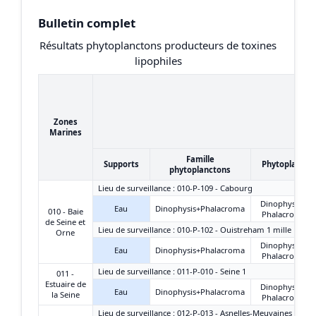
Bulletin complet
Résultats phytoplanctons producteurs de toxines
lipophiles
Zones
Marines
Famille
Supports
Phytoplancto
phytoplanctons
Lieu de surveillance : 010-P-109 - Cabourg
Dinophysis +
Eau
Dinophysis+Phalacroma
010 - Baie
Phalacroma
de Seine et
Lieu de surveillance : 010-P-102 - Ouistreham 1 mille
Orne
Dinophysis +
Eau
Dinophysis+Phalacroma
Phalacroma
Lieu de surveillance : 011-P-010 - Seine 1
011 -
Estuaire de
Dinophysis +
Eau
Dinophysis+Phalacroma
la Seine
Phalacroma
Lieu de surveillance : 012-P-013 - Asnelles-Meuvaines