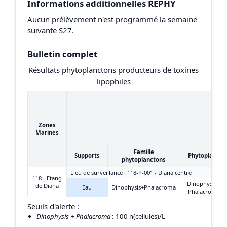
Informations additionnelles REPHY
Aucun prélèvement n'est programmé la semaine
suivante S27.
Bulletin complet
Résultats phytoplanctons producteurs de toxines
lipophiles
Zones
Marines
Famille
Supports
Phytoplancto
phytoplanctons
Lieu de surveillance : 118-P-001 - Diana centre
118 - Etang
Dinophysis +
de Diana
Eau
Dinophysis+Phalacroma
Phalacroma
Seuils d'alerte :
Dinophysis + Phalacroma
: 100 n(cellules)/L