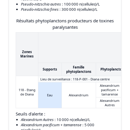
Pseudo-nitzschia autres
: 100 000 n(cellules)/L
Pseudo-nitzschia fines
: 300 000 n(cellules)/L
Résultats phytoplanctons producteurs de toxines
paralysantes
Zones
Marines
Famille
Supports
Phytoplanctons
phytoplanctons
Lieu de surveillance : 118-P-001 - Diana centre
Alexandrium
118 - Etang
pacificum +
de Diana
tamarense
Eau
Alexandrium
Alexandrium
Autres
Seuils d'alerte :
Alexandrium Autres
: 10 000 n(cellules)/L
Alexandrium pacificum + tamarense
: 5 000
n(cellules)/L