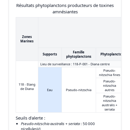
Résultats phytoplanctons producteurs de toxines
amnésiantes
Zones
Marines
Famille
Supports
Phytoplanctons
phytoplanctons
Lieu de surveillance : 118-P-001 - Diana centre
Pseudo-
nitzschia fines
Pseudo-
118 - Etang
nitzschia
de Diana
Eau
Pseudo-nitzschia
autres
Pseudo-
nitzschia
australis +
seriata
Seuils d'alerte :
Pseudo-nitzschia australis + seriata
: 50 000
n(cellules)/L