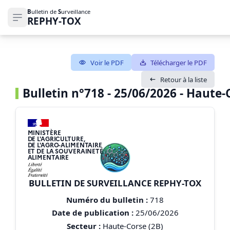
B
ulletin de
S
urveillance
REPHY-TOX
Ouvrir le menu de navigation
Voir le PDF
Télécharger le PDF
Retour à la liste
Bulletin n°718 - 25/06/2026 - Haute-
MINISTÈRE
DE L'AGRICULTURE,
DE L'AGRO-ALIMENTAIRE
ET DE LA SOUVERAINETÉ
ALIMENTAIRE
BULLETIN DE SURVEILLANCE REPHY-TOX
Numéro du bulletin :
718
Date de publication :
25/06/2026
Secteur :
Haute-Corse (2B)