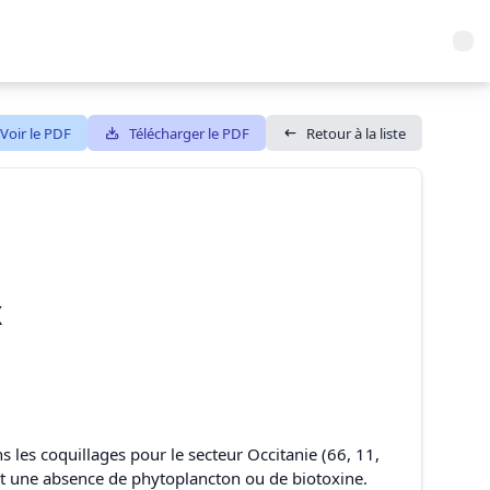
Voir le PDF
Télécharger le PDF
Retour à la liste
X
6
 les coquillages pour le secteur Occitanie (66, 11,
ent une absence de phytoplancton ou de biotoxine.