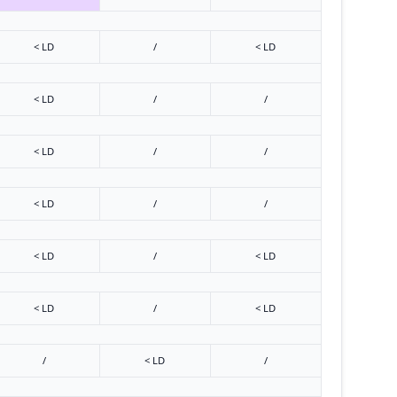
< LD
/
< LD
< LD
/
/
< LD
/
/
< LD
/
/
< LD
/
< LD
< LD
/
< LD
/
< LD
/