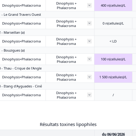
Dinophysis +
Dinophysis+Phalacroma
400 n(cellules)/L
Phalacroma
1 - Le Grand Travers Ouest
Dinophysis +
Dinophysis+Phalacroma
0 n(cellules)/L
Phalacroma
 - Marseillan (a)
Dinophysis +
Dinophysis+Phalacroma
< LD
Phalacroma
1 - Bouzigues (a)
Dinophysis +
Dinophysis+Phalacroma
100 n(cellules)/L
Phalacroma
0 - Thau - Crique de l'Angle
Dinophysis +
Dinophysis+Phalacroma
1 500 n(cellules)/L
Phalacroma
3 - Etang d'Ayguades - Ciné
Dinophysis +
Dinophysis+Phalacroma
/
Phalacroma
Résultats toxines lipophiles
du 06/06/2026