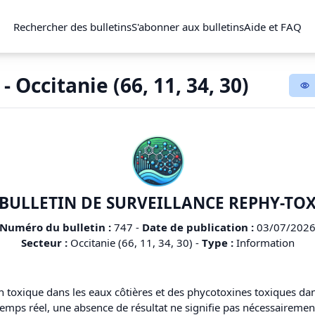
Rechercher des bulletins
S'abonner aux bulletins
Aide et FAQ
- Occitanie (66, 11, 34, 30)
BULLETIN DE SURVEILLANCE REPHY-TO
Numéro du bulletin :
747
-
Date de publication :
03/07/202
Secteur :
Occitanie (66, 11, 34, 30)
-
Type :
Information
n toxique dans les eaux côtières et des phycotoxines toxiques dans
n temps réel, une absence de résultat ne signifie pas nécessairem