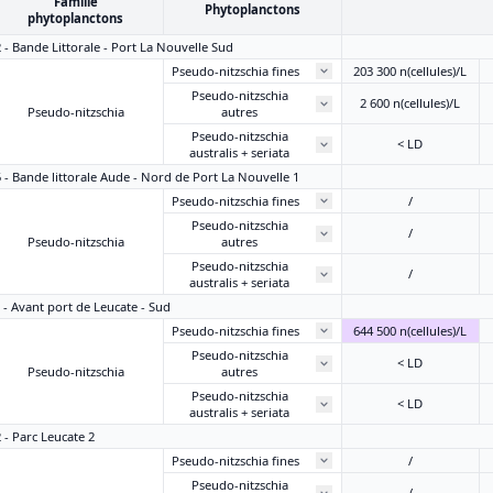
Famille
Phytoplanctons
phytoplanctons
2 - Bande Littorale - Port La Nouvelle Sud
Pseudo-nitzschia fines
203 300 n(cellules)/L
Pseudo-nitzschia
2 600 n(cellules)/L
Pseudo-nitzschia
autres
Pseudo-nitzschia
< LD
australis + seriata
5 - Bande littorale Aude - Nord de Port La Nouvelle 1
Pseudo-nitzschia fines
/
Pseudo-nitzschia
/
Pseudo-nitzschia
autres
Pseudo-nitzschia
/
australis + seriata
7 - Avant port de Leucate - Sud
Pseudo-nitzschia fines
644 500 n(cellules)/L
Pseudo-nitzschia
< LD
Pseudo-nitzschia
autres
Pseudo-nitzschia
< LD
australis + seriata
 - Parc Leucate 2
Pseudo-nitzschia fines
/
Pseudo-nitzschia
/