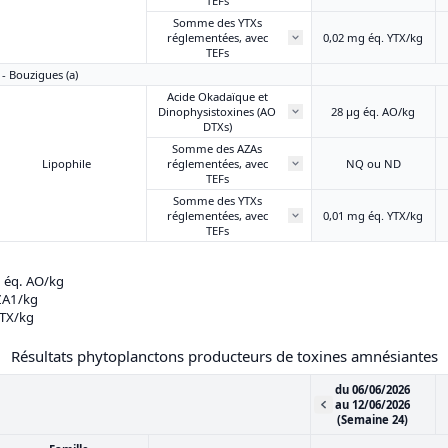
TEFs
Somme des YTXs
réglementées, avec
0,02 mg éq. YTX/kg
TEFs
 - Bouzigues (a)
Acide Okadaïque et
Dinophysistoxines (AO
28 μg éq. AO/kg
DTXs)
Somme des AZAs
Lipophile
réglementées, avec
NQ ou ND
TEFs
Somme des YTXs
réglementées, avec
0,01 mg éq. YTX/kg
TEFs
g éq. AO/kg
AZA1/kg
YTX/kg
Résultats phytoplanctons producteurs de toxines amnésiantes
du 06/06/2026
au 12/06/2026
(Semaine 24)