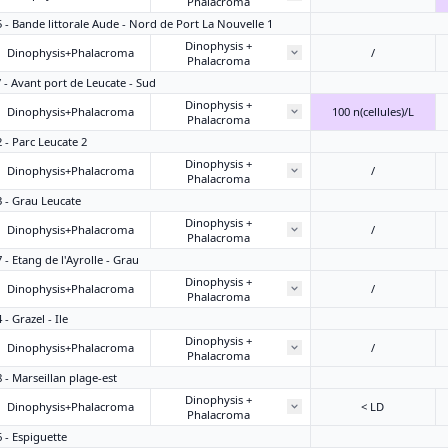
Phalacroma
5 - Bande littorale Aude - Nord de Port La Nouvelle 1
Dinophysis +
Dinophysis+Phalacroma
/
Phalacroma
7 - Avant port de Leucate - Sud
Dinophysis +
Dinophysis+Phalacroma
100 n(cellules)/L
Phalacroma
2 - Parc Leucate 2
Dinophysis +
Dinophysis+Phalacroma
/
Phalacroma
3 - Grau Leucate
Dinophysis +
Dinophysis+Phalacroma
/
Phalacroma
 - Etang de l'Ayrolle - Grau
Dinophysis +
Dinophysis+Phalacroma
/
Phalacroma
- Grazel - Ile
Dinophysis +
Dinophysis+Phalacroma
/
Phalacroma
8 - Marseillan plage-est
Dinophysis +
Dinophysis+Phalacroma
< LD
Phalacroma
6 - Espiguette