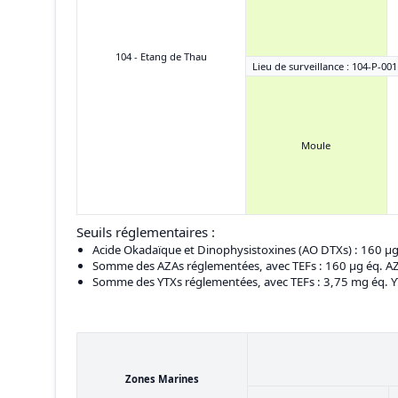
104 - Etang de Thau
Lieu de surveillance : 104-P-001
Moule
Seuils réglementaires :
Acide Okadaïque et Dinophysistoxines (AO DTXs)
: 160 μ
Somme des AZAs réglementées, avec TEFs
: 160 μg éq. 
Somme des YTXs réglementées, avec TEFs
: 3,75 mg éq. 
Zones Marines