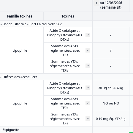
au 12/06/2026
(Semaine 24)
Famille toxines
Toxines
 - Bande Littorale - Port La Nouvelle Sud
Acide Okadaïque et
Dinophysistoxines (AO
/
DTXs)
Somme des AZAs
Lipophile
réglementées, avec
/
TEFs
Somme des YTXs
réglementées, avec
/
TEFs
 - Filières des Aresquiers
Acide Okadaïque et
Dinophysistoxines (AO
38 μg éq. AO/kg
DTXs)
Somme des AZAs
Lipophile
réglementées, avec
NQ ou ND
TEFs
Somme des YTXs
réglementées, avec
0,19 mg éq. YTX/kg
TEFs
 - Espiguette