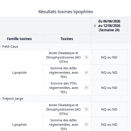
Résultats toxines lipophiles
du 06/06/2026
au 12/06/2026
(Semaine 24)
Famille toxines
Toxines
 - Petit-Caux
Acide Okadaïque et
Dinophysistoxines (AO
NQ ou ND
DTXs)
Somme des AZAs
Lipophile
réglementées, avec
NQ ou ND
TEFs
Somme des YTXs
réglementées, avec
NQ ou ND
TEFs
 - Tréport_large
Acide Okadaïque et
Dinophysistoxines (AO
NQ ou ND
DTXs)
Somme des AZAs
Lipophile
réglementées, avec
NQ ou ND
TEFs