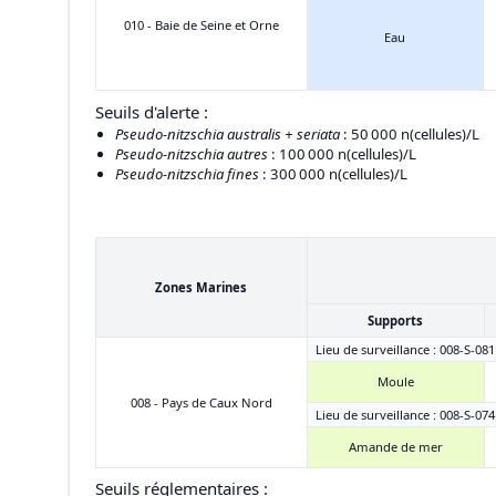
010 - Baie de Seine et Orne
Eau
Seuils d'alerte :
Pseudo-nitzschia australis + seriata
: 50 000 n(cellules)/L
Pseudo-nitzschia autres
: 100 000 n(cellules)/L
Pseudo-nitzschia fines
: 300 000 n(cellules)/L
Zones Marines
Supports
Lieu de surveillance : 008-S-081
Moule
008 - Pays de Caux Nord
Lieu de surveillance : 008-S-074
Amande de mer
Seuils réglementaires :