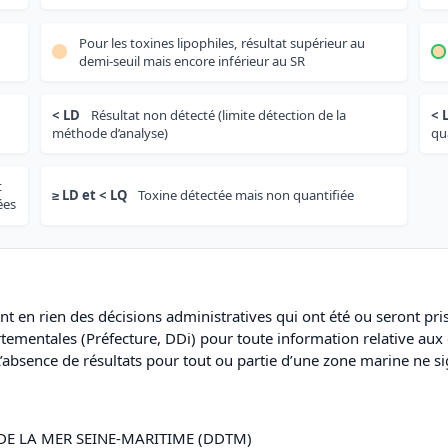
Pour les toxines lipophiles, résultat supérieur au
demi-seuil mais encore inférieur au SR
< LD
Résultat non détecté (limite détection de la
< 
méthode d’analyse)
qu
t
≥ LD et < LQ
Toxine détectée mais non quantifiée
ées
ent en rien des décisions administratives qui ont été ou seront pr
artementales (Préfecture, DDi) pour toute information relative aux
’absence de résultats pour tout ou partie d’une zone marine ne s
DE LA MER SEINE-MARITIME (DDTM)