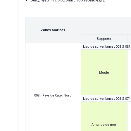
Dinophysis + Phalacroma
: 100 n(cellules)/L
Zones Marines
Supports
Lieu de surveillance : 008-S-081
Moule
008 - Pays de Caux Nord
Lieu de surveillance : 008-S-074
Amande de mer