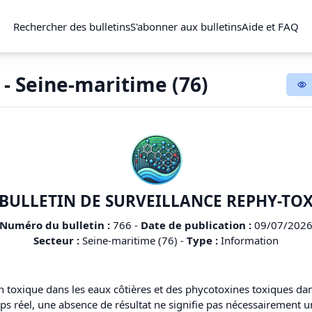
Rechercher des bulletins
S'abonner aux bulletins
Aide et FAQ
 - Seine-maritime (76)
BULLETIN DE SURVEILLANCE REPHY-TO
Numéro du bulletin :
766
-
Date de publication :
09/07/202
Secteur :
Seine-maritime (76)
-
Type :
Information
on toxique dans les eaux côtières et des phycotoxines toxiques da
emps réel, une absence de résultat ne signifie pas nécessairement