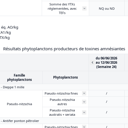
Somme des YTXs
réglementées, avec
NQ ou ND
TEFs
g éq. AO/kg
AZA1/kg
YTX/kg
Résultats phytoplanctons producteurs de toxines amnésiantes
du 06/06/2026
au 12/06/2026
(Semaine 24)
Famille
Phytoplanctons
phytoplanctons
 - Dieppe 1 mille
Pseudo-nitzschia fines
/
Pseudo-nitzschia
/
Pseudo-nitzschia
autres
Pseudo-nitzschia
/
australis + seriata
 - Antifer ponton pétrolier
Pseudo-nitzschia fines
/