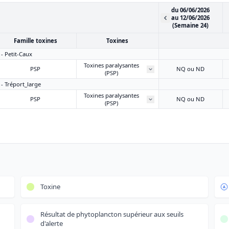
du 06/06/2026
au 12/06/2026
(Semaine 24)
Famille toxines
Toxines
 - Petit-Caux
Toxines paralysantes
PSP
NQ ou ND
(PSP)
 - Tréport_large
Toxines paralysantes
PSP
NQ ou ND
(PSP)
Toxine
Résultat de phytoplancton supérieur aux seuils
d'alerte