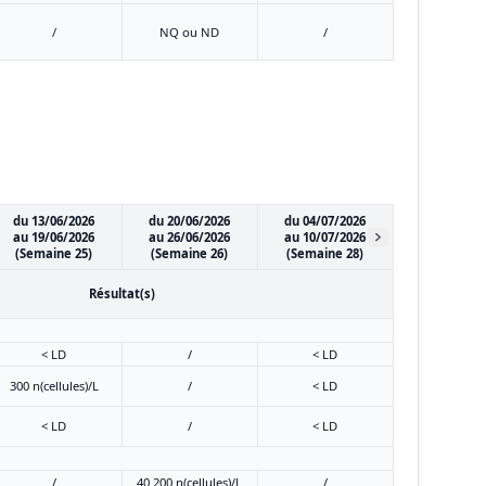
/
NQ ou ND
/
du 13/06/2026
du 20/06/2026
du 04/07/2026
au 19/06/2026
au 26/06/2026
au 10/07/2026
(Semaine 25)
(Semaine 26)
(Semaine 28)
Résultat(s)
< LD
/
< LD
300 n(cellules)/L
/
< LD
< LD
/
< LD
/
40 200 n(cellules)/L
/