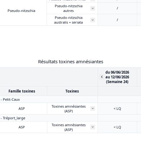
Pseudo-nitzschia
/
Pseudo-nitzschia
autres
Pseudo-nitzschia
/
australis + seriata
Résultats toxines amnésiantes
du 06/06/2026
au 12/06/2026
(Semaine 24)
Famille toxines
Toxines
 - Petit-Caux
Toxines amnésiantes
ASP
< LQ
(ASP)
 - Tréport_large
Toxines amnésiantes
ASP
< LQ
(ASP)