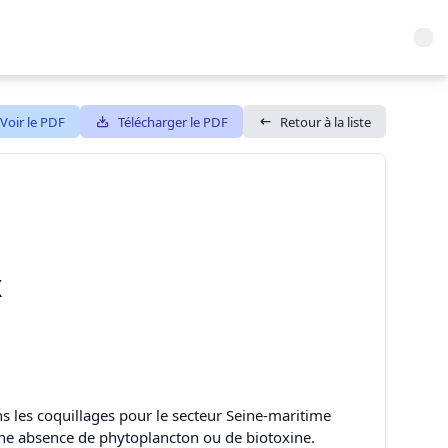
Voir le PDF
Télécharger le PDF
Retour à la liste
X
6
ns les coquillages pour le secteur Seine-maritime
 une absence de phytoplancton ou de biotoxine.