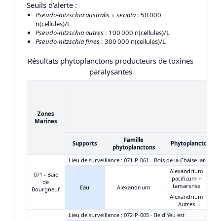
Seuils d'alerte :
Pseudo-nitzschia australis + seriata
: 50 000
n(cellules)/L
Pseudo-nitzschia autres
: 100 000 n(cellules)/L
Pseudo-nitzschia fines
: 300 000 n(cellules)/L
Résultats phytoplanctons producteurs de toxines
paralysantes
Zones
Marines
Famille
Supports
Phytoplanctons
phytoplanctons
Lieu de surveillance : 071-P-061 - Bois de la Chaise large
Alexandrium
071 - Baie
pacificum +
de
tamarense
Eau
Alexandrium
Bourgneuf
Alexandrium
Autres
Lieu de surveillance : 072-P-005 - Ile d'Yeu est