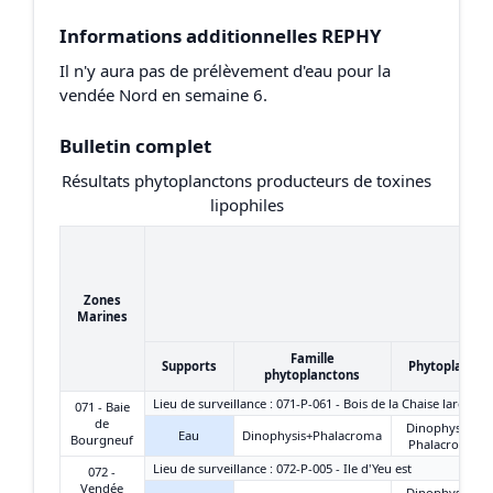
Informations additionnelles REPHY
Il n'y aura pas de prélèvement d'eau pour la
vendée Nord en semaine 6.
Bulletin complet
Résultats phytoplanctons producteurs de toxines
lipophiles
Zones
Marines
Famille
Supports
Phytoplancto
phytoplanctons
Lieu de surveillance : 071-P-061 - Bois de la Chaise large
071 - Baie
de
Dinophysis +
Eau
Dinophysis+Phalacroma
Bourgneuf
Phalacroma
Lieu de surveillance : 072-P-005 - Ile d'Yeu est
072 -
Vendée
Dinophysis +