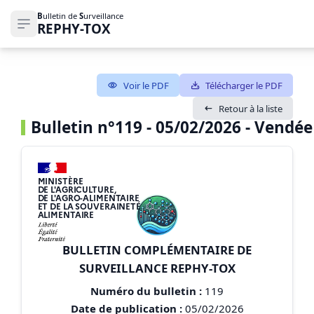
B
ulletin de
S
urveillance
REPHY-TOX
Ouvrir le menu de navigation
Voir le PDF
Télécharger le PDF
Retour à la liste
Bulletin n°119 - 05/02/2026 - Vendée
MINISTÈRE
DE L'AGRICULTURE,
DE L'AGRO-ALIMENTAIRE
ET DE LA SOUVERAINETÉ
ALIMENTAIRE
BULLETIN COMPLÉMENTAIRE DE
SURVEILLANCE REPHY-TOX
Numéro du bulletin :
119
Date de publication :
05/02/2026