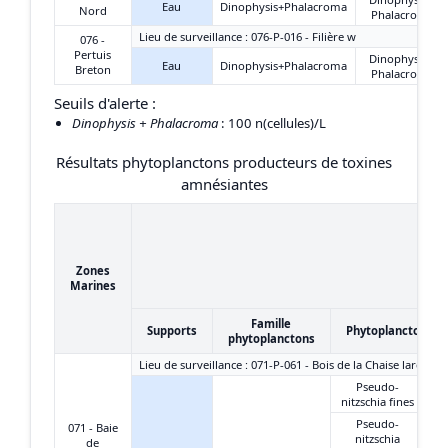
Eau
Dinophysis+Phalacroma
Nord
Phalacroma
Lieu de surveillance : 076-P-016 - Filière w
076 -
Pertuis
Dinophysis +
Eau
Dinophysis+Phalacroma
Breton
Phalacroma
Seuils d'alerte :
Dinophysis + Phalacroma
: 100 n(cellules)/L
Résultats phytoplanctons producteurs de toxines
amnésiantes
Zones
Marines
Famille
Supports
Phytoplanctons
phytoplanctons
Lieu de surveillance : 071-P-061 - Bois de la Chaise large
Pseudo-
nitzschia fines
Pseudo-
071 - Baie
nitzschia
de