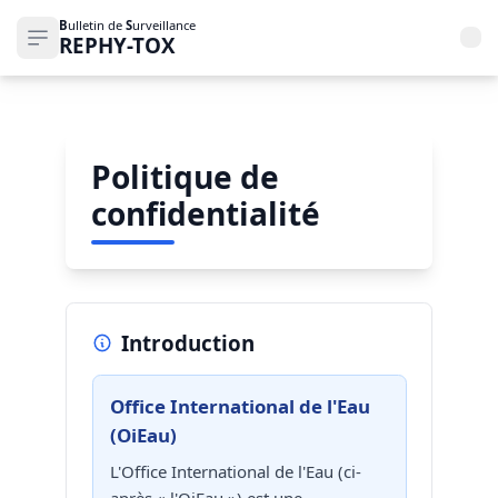
B
ulletin de
S
urveillance
REPHY-TOX
Ouvrir le menu de navigation
Politique de
confidentialité
Introduction
Office International de l'Eau
(OiEau)
L'Office International de l'Eau (ci-