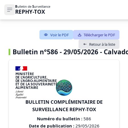
B
ulletin de
S
urveillance
REPHY-TOX
Ouvrir le menu de navigation
Voir le PDF
Télécharger le PDF
Retour à la liste
Bulletin n°586 - 29/05/2026 - Calvado
MINISTÈRE
DE L'AGRICULTURE,
DE L'AGRO-ALIMENTAIRE
ET DE LA SOUVERAINETÉ
ALIMENTAIRE
BULLETIN COMPLÉMENTAIRE DE
SURVEILLANCE REPHY-TOX
Numéro du bulletin :
586
Date de publication :
29/05/2026