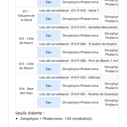
Eau
Dinophysis+Phalacroma
Phalacroma
Lieu de surveillance : 011-P-010 - Seine 1
011 -
Estuaire de
Dinophysis +
Eau
Dinophysis+Phalacroma
la Seine
Phalacroma
Lieu de surveillance : 012-P-013 - Asnelles-Meuvaines
Dinophysis +
Eau
Dinophysis+Phalacroma
Phalacroma
012 - Côte
de Nacre
Lieu de surveillance : 012-P-005 - St Aubin les Essarts
Dinophysis +
Eau
Dinophysis+Phalacroma
Phalacroma
Lieu de surveillance : 013-P-006 - Port en Bessin 1 mille
013 - Côte
Dinophysis +
du Bessin
Eau
Dinophysis+Phalacroma
Phalacroma
Lieu de surveillance : 014-P-023 - Géfosse
Dinophysis +
Eau
Dinophysis+Phalacroma
Phalacroma
014 - Baie
des Veys
Lieu de surveillance : 014-P-001 - Roches de Grandcamp
Dinophysis +
Eau
Dinophysis+Phalacroma
Phalacroma
Seuils d'alerte :
Dinophysis + Phalacroma
: 100 n(cellules)/L