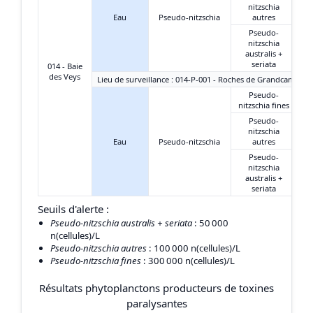
nitzschia
Eau
Pseudo-nitzschia
autres
Pseudo-
nitzschia
australis +
seriata
014 - Baie
des Veys
Lieu de surveillance : 014-P-001 - Roches de Grandcamp
Pseudo-
nitzschia fines
Pseudo-
nitzschia
Eau
Pseudo-nitzschia
autres
Pseudo-
nitzschia
australis +
seriata
Seuils d'alerte :
Pseudo-nitzschia australis + seriata
: 50 000
n(cellules)/L
Pseudo-nitzschia autres
: 100 000 n(cellules)/L
Pseudo-nitzschia fines
: 300 000 n(cellules)/L
Résultats phytoplanctons producteurs de toxines
paralysantes