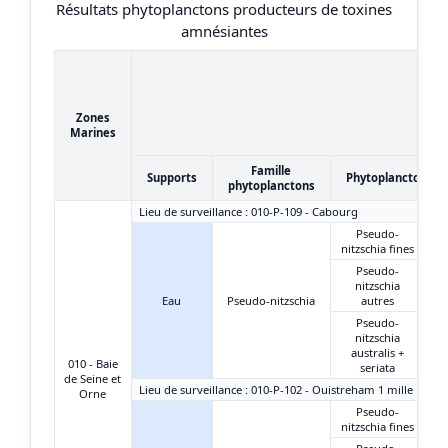
Résultats phytoplanctons producteurs de toxines
amnésiantes
Zones
Marines
Famille
Supports
Phytoplanctons
phytoplanctons
Lieu de surveillance : 010-P-109 - Cabourg
Pseudo-
nitzschia fines
Pseudo-
nitzschia
Eau
Pseudo-nitzschia
autres
Pseudo-
nitzschia
australis +
010 - Baie
seriata
de Seine et
Lieu de surveillance : 010-P-102 - Ouistreham 1 mille
Orne
Pseudo-
nitzschia fines