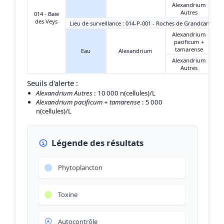
Alexandrium
Autres
014 - Baie
des Veys
Lieu de surveillance : 014-P-001 - Roches de Grandcamp
Alexandrium
pacificum +
tamarense
Eau
Alexandrium
Alexandrium
Autres
Seuils d'alerte :
Alexandrium Autres
: 10 000 n(cellules)/L
Alexandrium pacificum + tamarense
: 5 000
n(cellules)/L
Légende des résultats
Phytoplancton
Toxine
Autocontrôle