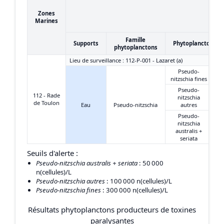
Zones
Marines
Famille
Supports
Phytoplanctons
phytoplanctons
Lieu de surveillance : 112-P-001 - Lazaret (a)
Pseudo-
nitzschia fines
Pseudo-
112 - Rade
nitzschia
de Toulon
Eau
Pseudo-nitzschia
autres
Pseudo-
nitzschia
australis +
seriata
Seuils d'alerte :
Pseudo-nitzschia australis + seriata
: 50 000
n(cellules)/L
Pseudo-nitzschia autres
: 100 000 n(cellules)/L
Pseudo-nitzschia fines
: 300 000 n(cellules)/L
Résultats phytoplanctons producteurs de toxines
paralysantes