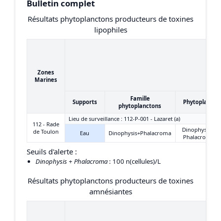
Bulletin complet
Résultats phytoplanctons producteurs de toxines
lipophiles
Zones
Marines
Famille
Supports
Phytoplancto
phytoplanctons
Lieu de surveillance : 112-P-001 - Lazaret (a)
112 - Rade
Dinophysis +
de Toulon
Eau
Dinophysis+Phalacroma
Phalacroma
Seuils d'alerte :
Dinophysis + Phalacroma
: 100 n(cellules)/L
Résultats phytoplanctons producteurs de toxines
amnésiantes