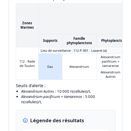
Zones
Marines
Famille
Supports
Phytoplanctons
phytoplanctons
Lieu de surveillance : 112-P-001 - Lazaret (a)
Alexandrium
112 - Rade
pacificum +
de Toulon
tamarense
Eau
Alexandrium
Alexandrium
Autres
Seuils d'alerte :
Alexandrium Autres
: 10 000 n(cellules)/L
Alexandrium pacificum + tamarense
: 5 000
n(cellules)/L
Légende des résultats