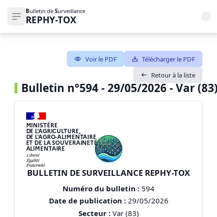
B
ulletin de
S
urveillance
REPHY-TOX
Ouvrir le menu de navigation
Voir le PDF
Télécharger le PDF
Retour à la liste
Bulletin n°594 - 29/05/2026 - Var (83
MINISTÈRE
DE L'AGRICULTURE,
DE L'AGRO-ALIMENTAIRE
ET DE LA SOUVERAINETÉ
ALIMENTAIRE
BULLETIN DE SURVEILLANCE REPHY-TOX
Numéro du bulletin :
594
Date de publication :
29/05/2026
Secteur :
Var (83)