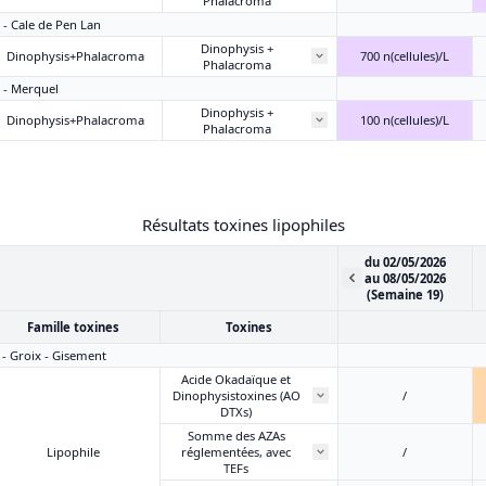
Phalacroma
2 - Cale de Pen Lan
Dinophysis +
Dinophysis+Phalacroma
700 n(cellules)/L
Phalacroma
0 - Merquel
Dinophysis +
Dinophysis+Phalacroma
100 n(cellules)/L
Phalacroma
Résultats toxines lipophiles
du 02/05/2026
au 08/05/2026
(Semaine 19)
Famille toxines
Toxines
4 - Groix - Gisement
Acide Okadaïque et
Dinophysistoxines (AO
/
DTXs)
Somme des AZAs
Lipophile
réglementées, avec
/
TEFs