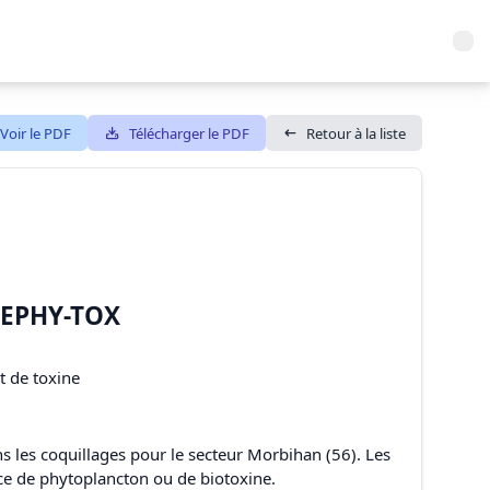
Voir le PDF
Télécharger le PDF
Retour à la liste
REPHY-TOX
6
 de toxine
s les coquillages pour le secteur Morbihan (56). Les
nce de phytoplancton ou de biotoxine.