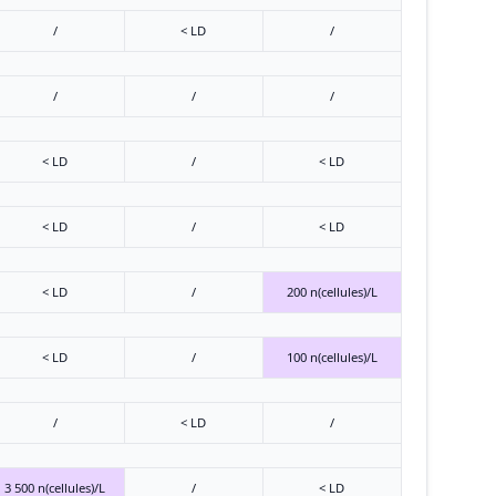
/
< LD
/
/
/
/
< LD
/
< LD
< LD
/
< LD
< LD
/
200 n(cellules)/L
< LD
/
100 n(cellules)/L
/
< LD
/
3 500 n(cellules)/L
/
< LD