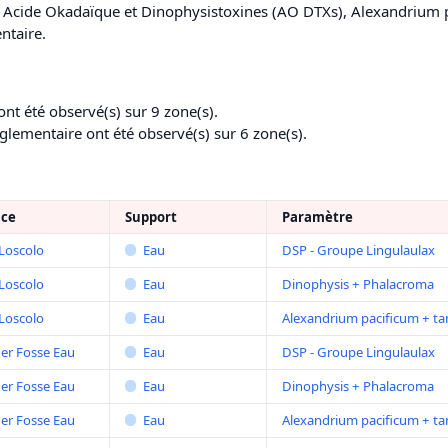
 de Acide Okadaïque et Dinophysistoxines (AO DTXs), Alexandrium
ntaire.
nt été observé(s) sur 9 zone(s).
glementaire ont été observé(s) sur 6 zone(s).
nce
Support
Paramètre
Loscolo
Eau
DSP - Groupe Lingulaulax
Loscolo
Eau
Dinophysis + Phalacroma
Loscolo
Eau
Alexandrium pacificum + t
 er Fosse Eau
Eau
DSP - Groupe Lingulaulax
 er Fosse Eau
Eau
Dinophysis + Phalacroma
 er Fosse Eau
Eau
Alexandrium pacificum + t