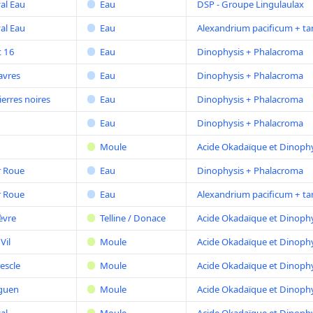
al Eau
Eau
DSP - Groupe Lingulaulax
al Eau
Eau
Alexandrium pacificum + t
t 16
Eau
Dinophysis + Phalacroma
avres
Eau
Dinophysis + Phalacroma
ierres noires
Eau
Dinophysis + Phalacroma
Eau
Dinophysis + Phalacroma
Moule
Acide Okadaïque et Dinophy
r Roue
Eau
Dinophysis + Phalacroma
r Roue
Eau
Alexandrium pacificum + t
èvre
Telline / Donace
Acide Okadaïque et Dinophy
Vil
Moule
Acide Okadaïque et Dinophy
escle
Moule
Acide Okadaïque et Dinophy
lguen
Moule
Acide Okadaïque et Dinophy