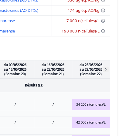
sistoxines (AO DTXs)
530 μg éq. AO/kg
sistoxines (AO DTXs)
474 μg éq. AO/kg
amarense
7 000 n(cellules)/L
amarense
190 000 n(cellules)/L
du 09/05/2026
du 16/05/2026
du 23/05/2026
au 15/05/2026
au 22/05/2026
au 29/05/2026
(Semaine 20)
(Semaine 21)
(Semaine 22)
Résultat(s)
/
/
34 200 n(cellules)/L
/
/
42 000 n(cellules)/L