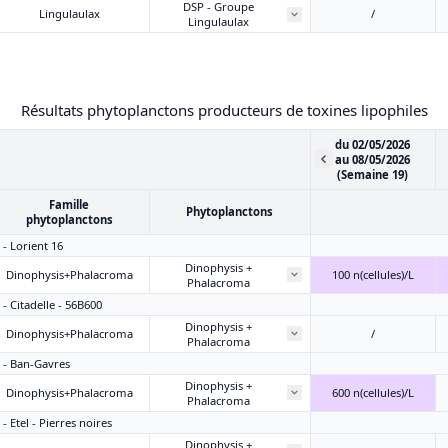
DSP - Groupe
Lingulaulax
/
Lingulaulax
Résultats phytoplanctons producteurs de toxines lipophiles
du 02/05/2026
au 08/05/2026
(Semaine 19)
Famille
Phytoplanctons
phytoplanctons
 - Lorient 16
Dinophysis +
Dinophysis+Phalacroma
100 n(cellules)/L
Phalacroma
 - Citadelle - 56B600
Dinophysis +
Dinophysis+Phalacroma
/
Phalacroma
3 - Ban-Gavres
Dinophysis +
Dinophysis+Phalacroma
600 n(cellules)/L
Phalacroma
- Etel - Pierres noires
Dinophysis +