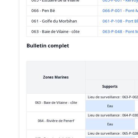
065 - Estuaire de la Vilaine
065-P-001 - Kervoy
066 - Pen Bé
066-P-001 - Pont-
061 - Golfe du Morbihan
061-P-108 - Port B
063 - Baie de Vilaine - côte
063-P-048 - Pont 
Bulletin complet
Zones Marines
Supports
Lieu de surveillance : 063-P-00
063 - Baie de Vilaine - côte
Eau
Lieu de surveillance : 064-P-030
064 - Rivière de Penerf
Eau
Lieu de surveillance : 065-P-02