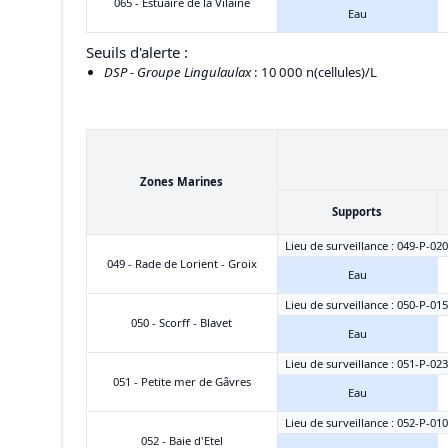
065 - Estuaire de la Vilaine
Eau
Seuils d'alerte :
DSP - Groupe Lingulaulax
: 10 000 n(cellules)/L
Zones Marines
Supports
Lieu de surveillance : 049-P-020
049 - Rade de Lorient - Groix
Eau
Lieu de surveillance : 050-P-015
050 - Scorff - Blavet
Eau
Lieu de surveillance : 051-P-02
051 - Petite mer de Gâvres
Eau
Lieu de surveillance : 052-P-010 
052 - Baie d'Etel