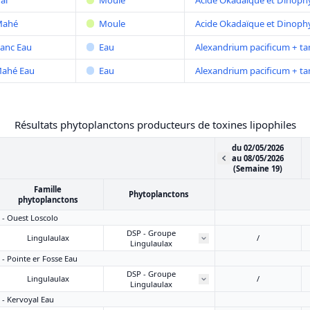
al
Moule
Acide Okadaïque et Dinophy
Mahé
Moule
Acide Okadaïque et Dinophy
lanc Eau
Eau
Alexandrium pacificum + t
Mahé Eau
Eau
Alexandrium pacificum + t
Résultats phytoplanctons producteurs de toxines lipophiles
du 02/05/2026
au 08/05/2026
(Semaine 19)
Famille
Phytoplanctons
phytoplanctons
2 - Ouest Loscolo
DSP - Groupe
Lingulaulax
/
Lingulaulax
 - Pointe er Fosse Eau
DSP - Groupe
Lingulaulax
/
Lingulaulax
8 - Kervoyal Eau