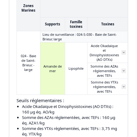
19
Zones
(
Marines
Famille
Supports
Toxines
toxines
Lieu de surveillance : 024-S-030 - Baie de Saint-
Brieuc large
Acide Okadaïque
et
Dinophysistoxines
024 - Baie
(AO DTXs)
de Saint-
Brieuc -
Amande de
Somme des AZAs
Lipophile
large
mer
réglementées,
avec TEFs
Somme des YTXs
réglementées,
avec TEFs
Seuils réglementaires :
Acide Okadaïque et Dinophysistoxines (AO DTXs)
:
160 μg éq. AO/kg
Somme des AZAs réglementées, avec TEFs
: 160 μg
éq. AZA1/kg
Somme des YTXs réglementées, avec TEFs
: 3,75 mg
éq. YTX/kg