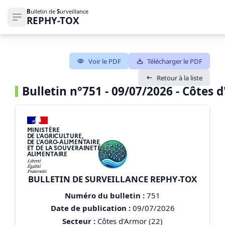
B
ulletin de
S
urveillance
REPHY-TOX
Ouvrir le menu de navigation
Voir le PDF
Télécharger le PDF
Retour à la liste
Bulletin n°751 - 09/07/2026 - Côtes 
MINISTÈRE
DE L'AGRICULTURE,
DE L'AGRO-ALIMENTAIRE
ET DE LA SOUVERAINETÉ
ALIMENTAIRE
BULLETIN DE SURVEILLANCE REPHY-TOX
Numéro du bulletin :
751
Date de publication :
09/07/2026
Secteur :
Côtes d'Armor (22)