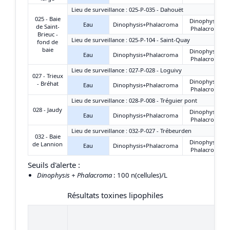
Lieu de surveillance : 025-P-035 - Dahouët
025 - Baie
Dinophysis +
Eau
Dinophysis+Phalacroma
de Saint-
Phalacroma
Brieuc -
Lieu de surveillance : 025-P-104 - Saint-Quay
fond de
baie
Dinophysis +
Eau
Dinophysis+Phalacroma
Phalacroma
Lieu de surveillance : 027-P-028 - Loguivy
027 - Trieux
Dinophysis +
- Bréhat
Eau
Dinophysis+Phalacroma
Phalacroma
Lieu de surveillance : 028-P-008 - Tréguier pont
028 - Jaudy
Dinophysis +
Eau
Dinophysis+Phalacroma
Phalacroma
Lieu de surveillance : 032-P-027 - Trébeurden
032 - Baie
Dinophysis +
de Lannion
Eau
Dinophysis+Phalacroma
Phalacroma
Seuils d'alerte :
Dinophysis + Phalacroma
: 100 n(cellules)/L
Résultats toxines lipophiles
13