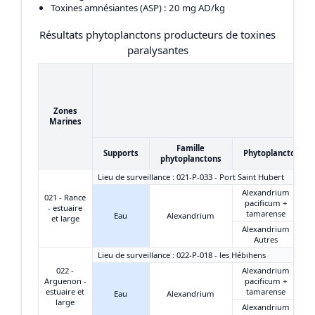
Toxines amnésiantes (ASP)
: 20 mg AD/kg
Résultats phytoplanctons producteurs de toxines
paralysantes
Zones
Marines
Famille
Supports
Phytoplanctons
phytoplanctons
Lieu de surveillance : 021-P-033 - Port Saint Hubert
Alexandrium
021 - Rance
pacificum +
- estuaire
tamarense
Eau
Alexandrium
et large
Alexandrium
Autres
Lieu de surveillance : 022-P-018 - les Hébihens
022 -
Alexandrium
Arguenon -
pacificum +
estuaire et
tamarense
Eau
Alexandrium
large
Alexandrium