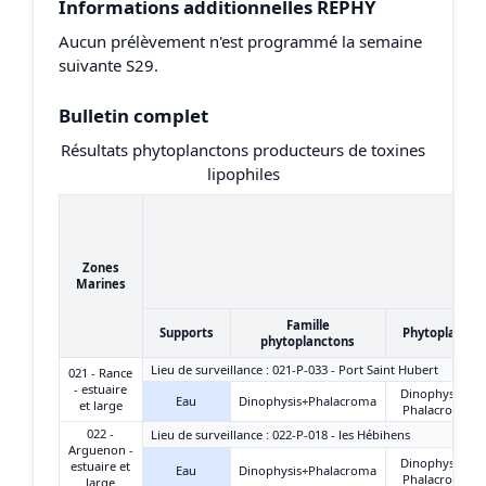
Informations additionnelles REPHY
Aucun prélèvement n'est programmé la semaine
suivante S29.
Bulletin complet
Résultats phytoplanctons producteurs de toxines
lipophiles
Zones
Marines
Famille
Supports
Phytoplancto
phytoplanctons
Lieu de surveillance : 021-P-033 - Port Saint Hubert
021 - Rance
- estuaire
Dinophysis +
Eau
Dinophysis+Phalacroma
et large
Phalacroma
022 -
Lieu de surveillance : 022-P-018 - les Hébihens
Arguenon -
Dinophysis +
estuaire et
Eau
Dinophysis+Phalacroma
Phalacroma
large