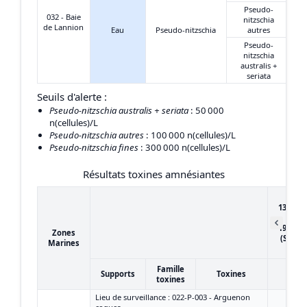
Pseudo-
032 - Baie
nitzschia
de Lannion
Eau
Pseudo-nitzschia
autres
Pseudo-
nitzschia
australis +
seriata
Seuils d'alerte :
Pseudo-nitzschia australis + seriata
: 50 000
n(cellules)/L
Pseudo-nitzschia autres
: 100 000 n(cellules)/L
Pseudo-nitzschia fines
: 300 000 n(cellules)/L
Résultats toxines amnésiantes
du
13/06/2
au
19/06/2
Zones
(Semai
Marines
25)
Famille
Supports
Toxines
toxines
Lieu de surveillance : 022-P-003 - Arguenon