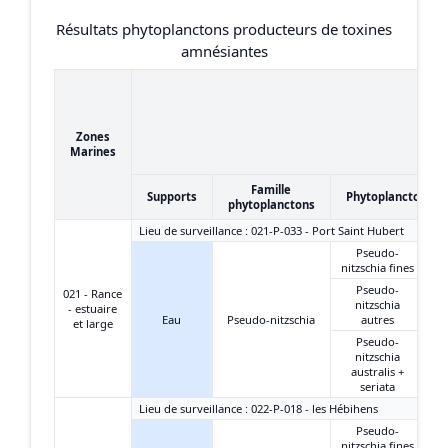
Résultats phytoplanctons producteurs de toxines
amnésiantes
Zones
Marines
Famille
Supports
Phytoplanctons
phytoplanctons
Lieu de surveillance : 021-P-033 - Port Saint Hubert
Pseudo-
nitzschia fines
Pseudo-
021 - Rance
nitzschia
- estuaire
Eau
Pseudo-nitzschia
autres
et large
Pseudo-
nitzschia
australis +
seriata
Lieu de surveillance : 022-P-018 - les Hébihens
Pseudo-
nitzschia fines