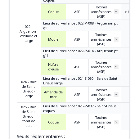
coques
Toxines
Coque
ASP
amnésiantes
≥ LD et 
(ASP)
Lieu de surveillance : 022-P-008 - Arguenon pt
022 -
g5
Arguenon -
Toxines
estuaire et
5,70 
Moule
ASP
amnésiantes
large
AD/k
(ASP)
Lieu de surveillance : 022-P-014 - Arguenon pt
g'1
Toxines
Huître
ASP
amnésiantes
< LD
creuse
(ASP)
Lieu de surveillance : 024-S-030 - Baie de Saint-
024 - Baie
Brieuc large
de Saint-
Toxines
Brieuc -
Amande de
ASP
amnésiantes
/
large
mer
(ASP)
Lieu de surveillance : 025-P-037 - Saint-Brieuc
025 - Baie
coques
de Saint-
Brieuc -
Toxines
fond de
Coque
ASP
amnésiantes
< LD
baie
(ASP)
Seuils réglementaires :