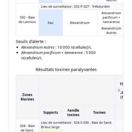
Lieu de surveillance : 032-P-027 - Trébeurden
Alexandrium
032 - Baie
pacificum +
de Lannion
tamarense
Eau
Alexandrium
Alexandrium
Autres
Seuils d'alerte :
Alexandrium Autres
: 10 000 n(cellules)/L
Alexandrium pacificum + tamarense
: 5 000
n(cellules)/L
Résultats toxines paralysantes
du
13/06/2
au
19/06/2
Zones
(Semai
Marines
25)
Famille
Supports
Toxines
toxines
Lieu de surveillance : 024-S-030 - Baie de Saint-
024 - Baie
Brieuc large
de Saint-