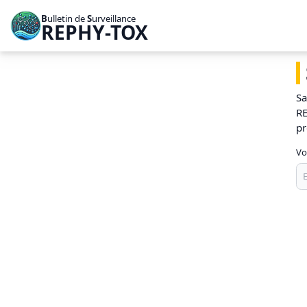
B
ulletin de
S
urveillance
REPHY-TOX
Sa
RE
pr
Vo