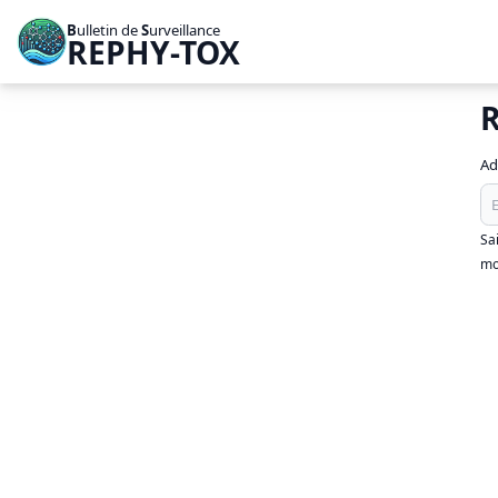
B
ulletin de
S
urveillance
REPHY-TOX
R
Ad
Sa
mo